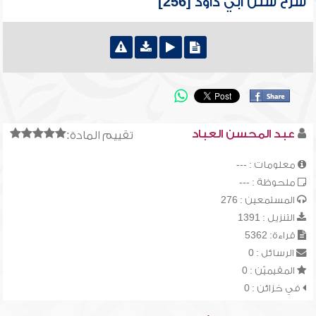
شرح سنن أبي داود [256]
عبد المحسن العباد
تقييم المادة:
معلومات : ---
ملحوظة : ---
المستمعين : 276
التنزيل : 1391
قراءة: 5362
الرسائل : 0
المقيميّن : 0
في خزائن : 0