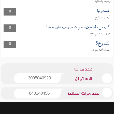
رشيد بلعالية
المسؤولية
0
أيمن صيدح
أذان من فلسطين-بصوت صهيب هاني خطبا
0
صهيب هاني خطبا
الشموخ5
0
مهند الدوسري
عدد مرات
3095040923
الاستماع
عدد مرات الحفظ
840140456