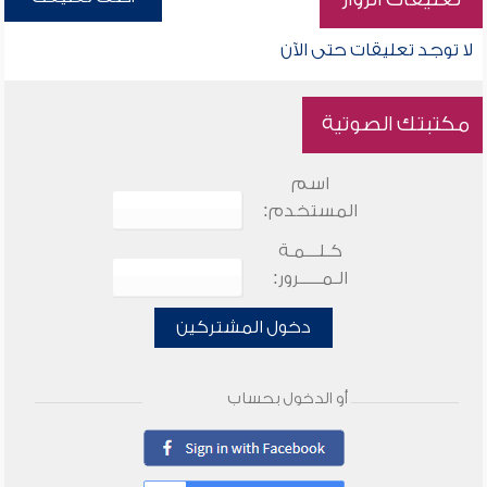
لا توجد تعليقات حتى الآن
مكتبتك الصوتية
اسم
المستخدم:
كـلـــمـة
الـمـــــرور:
دخول المشتركين
أو الدخول بحساب