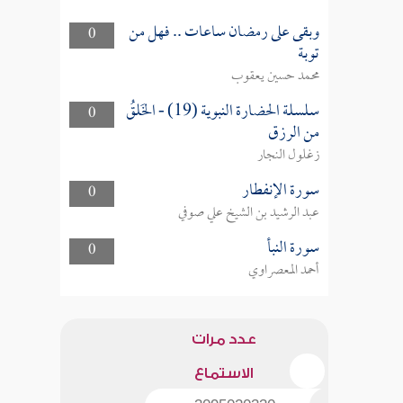
وبقى على رمضان ساعات .. فهل من
0
توبة
محمد حسين يعقوب
سلسلة الحضارة النبوية (19) - الخَلقُ
0
من الرزق
زغلول النجار
سورة الإنفطار
0
عبد الرشيد بن الشيخ علي صوفي
سورة النبأ
0
أحمد المعصراوي
عدد مرات
الاستماع