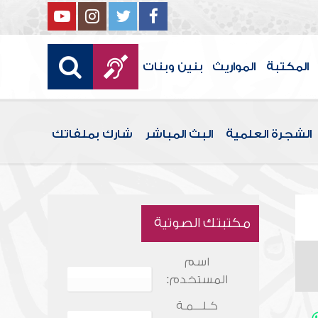
المكتبة
المواريث
بنين وبنات
الشجرة العلمية
البث المباشر
شارك بملفاتك
مكتبتك الصوتية
اسم
المستخدم:
كـلـــمـة