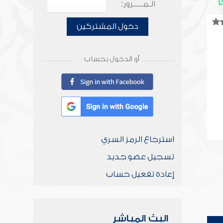
الـمـــــرور:
دخول المشتركين
أو الدخول بحساب
استرجاع الرمز السري
تسجيل عضو جديد
إعادة تفعيل حساب
البث المباشر