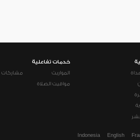
ية
خدمات تفاعلية
داة
المواريث
مشاركات ال
مواقيت الصلاة
رة
ة
عشر
Indonesia
English
Fra