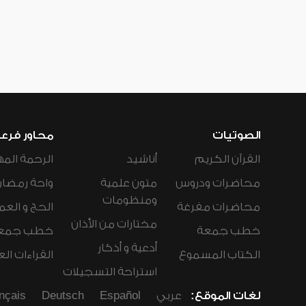
الصوتيات
محاور فرع
القرآن الكريم
أناشيد
الرحمة المه
محاضرات ودروس
متون علمية
واحة رمضان
ومنظومات
محاضرات مفرغة
الحج و العم
مختارات من الأذان
خطب جمعة
خطب جمع
أدعية و أذكار
الكتاب المسموع
القراءات ال
استراحة التسجيلات
لغات الموقع:
عربي
Español
Deutsch
nçais