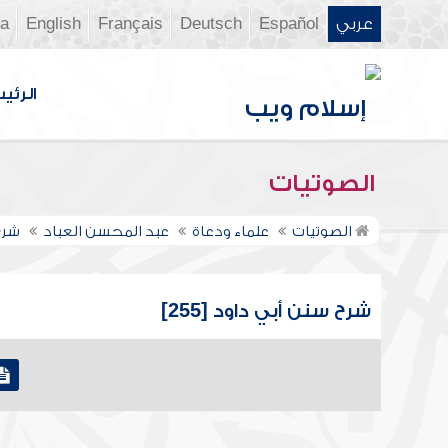
عربي
Español
Deutsch
Français
English
ia
الرئي
الصوتيات
الصوتيات
علماء ودعاة
عبد المحسن العباد
شرح
شرح سنن أبي داود [255]