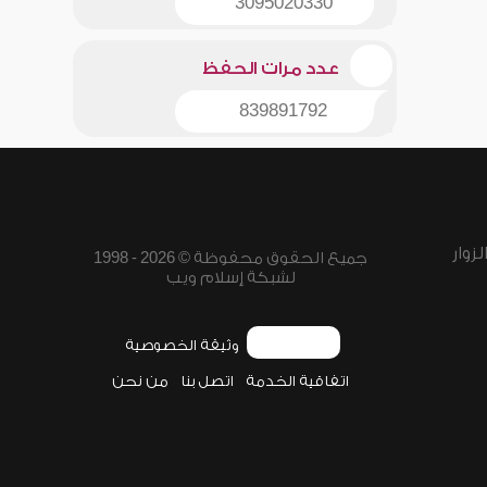
3095020330
عدد مرات الحفظ
839891792
زوار
جميع الحقوق محفوظة © 2026 - 1998
لشبكة إسلام ويب
وثيقة الخصوصية
اتفاقية الخدمة
اتصل بنا
من نحن