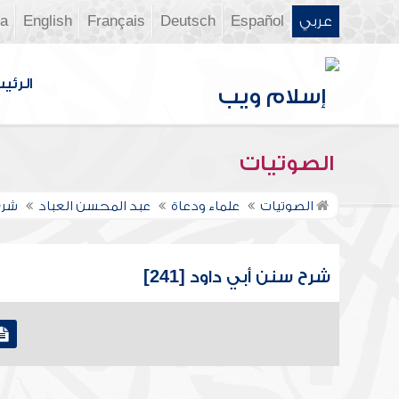
عربي
Español
Deutsch
Français
English
ia
الرئي
الصوتيات
الصوتيات
علماء ودعاة
عبد المحسن العباد
شرح
شرح سنن أبي داود [241]