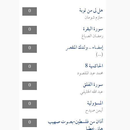
هل لى من توبة
0
حازم شومان
سورة البقرة
0
رمضان الصباغ
إمضاء .. ولدك المقصر
0
(...)
الحاكمية 8
0
محمد عبد المقصود
سورة الفلق
0
عبد الله الخليفي
المسؤولية
0
أيمن صيدح
أذان من فلسطين-بصوت صهيب
0
هاني خطبا