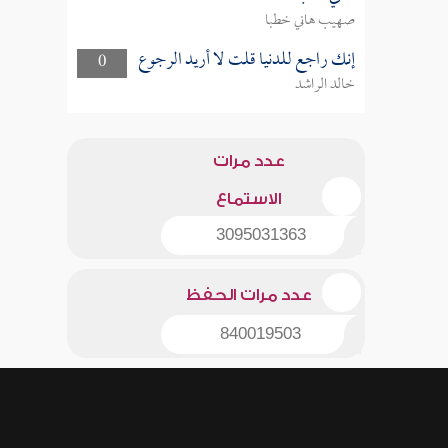
صهيب هاني خطبا
إنك راجع للدنيا قلت لا أريد الرجوع
0
خالد الراشد
عدد مرات
الاستماع
3095031363
عدد مرات الحفظ
840019503