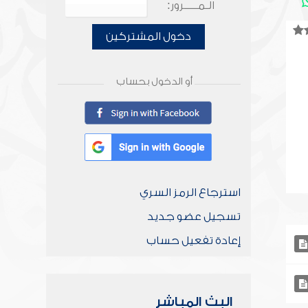
الـمـــــرور:
دخول المشتركين
أو الدخول بحساب
استرجاع الرمز السري
تسجيل عضو جديد
إعادة تفعيل حساب
البث المباشر