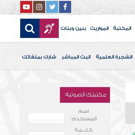
المكتبة
المواريث
بنين وبنات
الشجرة العلمية
البث المباشر
شارك بملفاتك
مكتبتك الصوتية
اسم
المستخدم:
كـلـــمـة