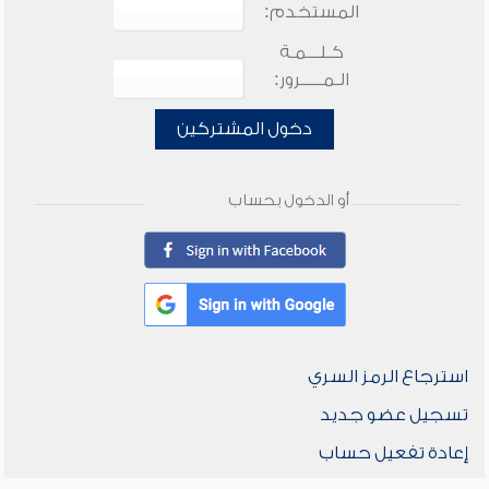
المستخدم:
كـلـــمـة
الـمـــــرور:
دخول المشتركين
أو الدخول بحساب
استرجاع الرمز السري
تسجيل عضو جديد
إعادة تفعيل حساب