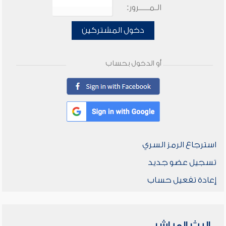
الـمـــــرور:
دخول المشتركين
أو الدخول بحساب
استرجاع الرمز السري
تسجيل عضو جديد
إعادة تفعيل حساب
البث المباشر