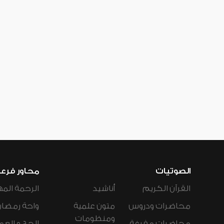
الصوتيات
محاور فرع
القرآن الكريم
أناشيد
الرحمة المه
محاضرات ودروس
متون علمية
واحة رمضان
ومنظومات
محاضرات مفرغة
الحج و العم