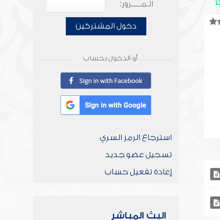
الـمـــــرور:
دخول المشتركين
أو الدخول بحساب
استرجاع الرمز السري
تسجيل عضو جديد
إعادة تفعيل حساب
البث المباشر