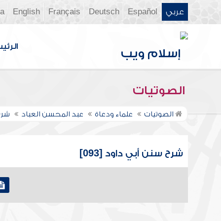
عربي
Español
Deutsch
Français
English
ia
الرئي
الصوتيات
الصوتيات
علماء ودعاة
عبد المحسن العباد
شرح
شرح سنن أبي داود [093]