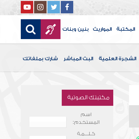
المكتبة
المواريث
بنين وبنات
الشجرة العلمية
البث المباشر
شارك بملفاتك
مكتبتك الصوتية
اسم
المستخدم:
كـلـــمـة