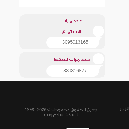
عدد مرات
الاستماع
3095013165
عدد مرات الحفظ
839816877
زوار
جميع الحقوق محفوظة © 2026 - 1998
لشبكة إسلام ويب