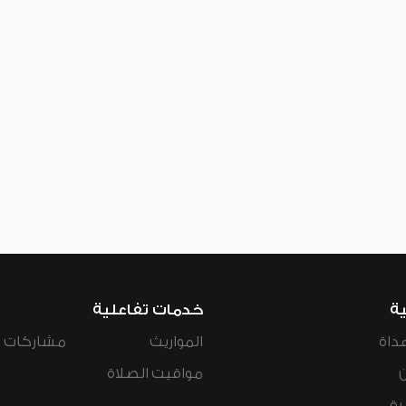
ية
خدمات تفاعلية
داة
المواريث
مشاركات ال
مواقيت الصلاة
رة