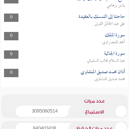
ياسر برهامي
حاجتنا إلى التمسك بالعقيدة
0
علي عبد الخالق القرني
سورة الملك
0
أحمد المعصراوي
سورة الجاثية
0
عبد السلام غالب السفياني
أذان محمد صديق المنشاوي
0
محمد صديق المنشاوي
عدد مرات
3095060514
الاستماع
عدد مرات الحفظ
840403438