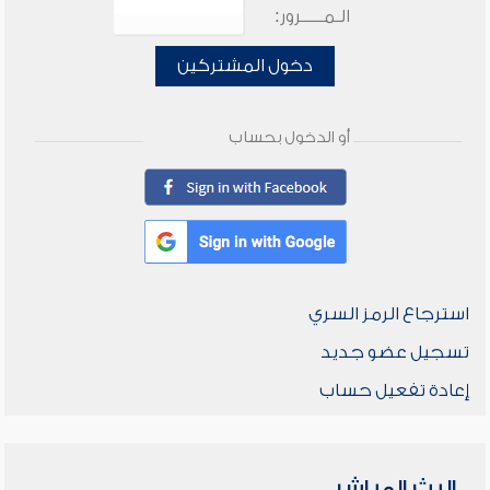
الـمـــــرور:
دخول المشتركين
أو الدخول بحساب
استرجاع الرمز السري
تسجيل عضو جديد
إعادة تفعيل حساب
البث المباشر