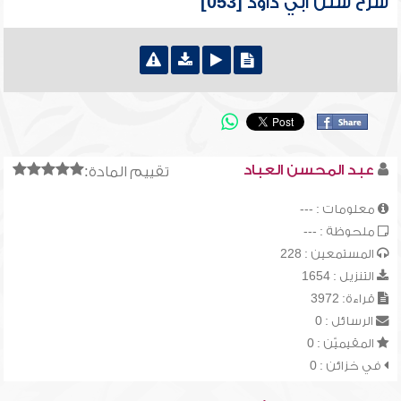
شرح سنن أبي داود [053]
عبد المحسن العباد
تقييم المادة:
معلومات : ---
ملحوظة : ---
المستمعين : 228
التنزيل : 1654
قراءة: 3972
الرسائل : 0
المقيميّن : 0
في خزائن : 0