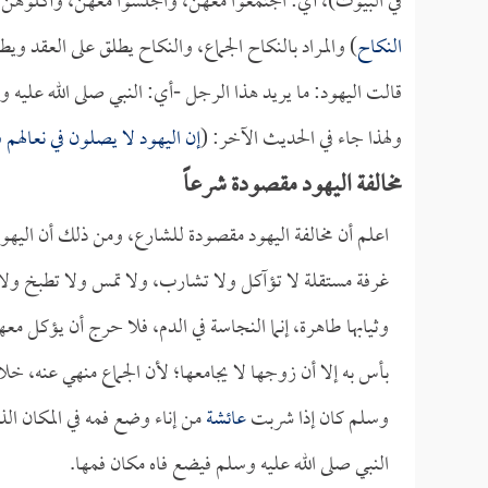
في البيوت)، أي: اجتمعوا معهن، واجلسوا معهن، وآكلوهن و
النكاح
) والمراد بالنكاح الجماع، والنكاح يطلق على العقد ويط
قالت اليهود: ما يريد هذا الرجل -أي: النبي صلى الله عليه و
ولهذا جاء في الحديث الآخر: (
إن اليهود لا يصلون في نعالهم 
مخالفة اليهود مقصودة شرعاً
اعلم أن مخالفة اليهود مقصودة للشارع، ومن ذلك أن اليهود
غرفة مستقلة لا تؤآكل ولا تشارب، ولا تمس ولا تطبخ ولا
وثيابها طاهرة، إنما النجاسة في الدم، فلا حرج أن يؤكل 
بأس به إلا أن زوجها لا يجامعها؛ لأن الجماع منهي عنه، خلاف
وسلم كان إذا شربت
عائشة
من إناء وضع فمه في المكان ا
النبي صلى الله عليه وسلم فيضع فاه مكان فمها.