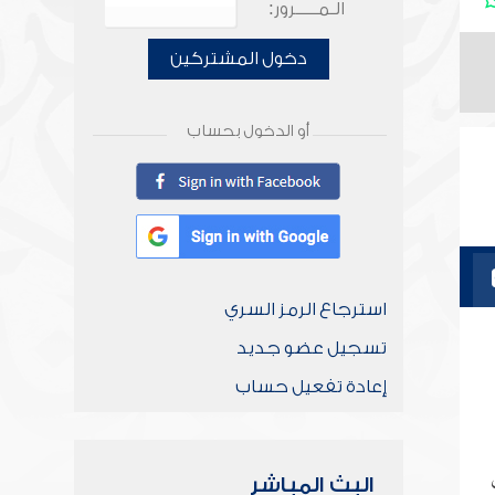
الـمـــــرور:
دخول المشتركين
أو الدخول بحساب
استرجاع الرمز السري
تسجيل عضو جديد
إعادة تفعيل حساب
البث المباشر