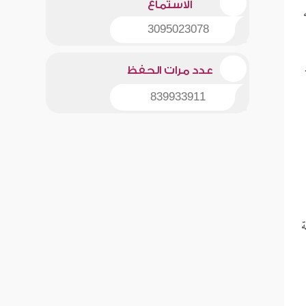
الاستماع
3095023078
]-
عدد مرات الحفظ
839933911
ة