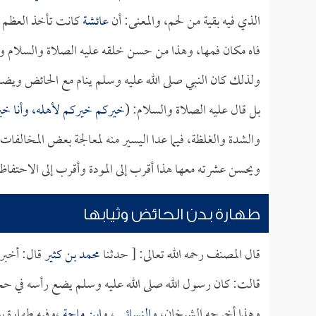
الذي فيه بقية من لحم، والمعنى: أن
عائشة
كانت تأخذ العظم ف
فاه مكان فمها، وهذا من حسن خلقه عليه الصلاة والسلام وم
ولذلك كان النبي صلى الله عليه وسلم ينام مع الحائض ويضاج
بل قال عليه الصلاة والسلام: (
خيركم خيركم لأهله، وأنا خي
والشدة والغلظة، فيما عدا اليسير منه لمعالجة بعض المخالفات
ويحسن عشرته معها هذا أقرب إلى المودة وأقرب إلى الاحتفاظ
طهارة بدن الحائض وثيابها
قال المصنف رحمه الله تعالى: [ حدثنا
محمد بن كثير
قال: أخبر
قالت: كان رسول الله صلى الله عليه وسلم يضع رأسه في حج
وهذا أخرجه الشيخان، و
النسائي
، و
ابن ماجة
،وفيه طهارة بد