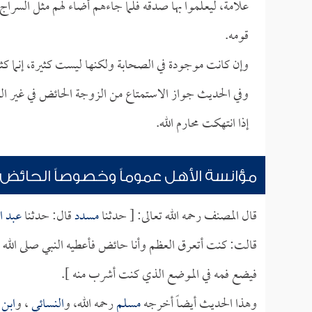
علامة، ليعلموا بها صدقه فلما جاءهم أضاء لهم مثل السرا
قومه.
وإن كانت موجودة في الصحابة ولكنها ليست كثيرة، إنما كثر
وفي الحديث جواز الاستمتاع من الزوجة الحائض في غير ا
إذا انتهكت محارم الله.
مؤانسة الأهل عموماً وخصوصاً الحائض
قال المصنف رحمه الله تعالى: [ حدثنا
مسدد
قال: حدثنا
عبد ال
قالت: كنت أتعرق العظم وأنا حائض فأعطيه النبي صلى الله
فيضع فمه في الموضع الذي كنت أشرب منه ].
وهذا الحديث أيضاً أخرجه
مسلم
رحمه الله، و
النسائي
، و
ابن 