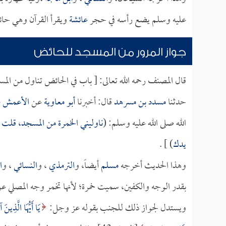
عليه وسلم يضع رأسه في حجر
عائشة
ويقرأ القرآن وهي حا
جواز المرور من المسجد للحائض
قال المصنف رحمه الله تعالى: [ باب في الحائض تناول من الم
حدثنا
مسدد بن مسرهد
قال: أخبرنا
أبو معاوية
عن
الأعمش
ع
الله صلى الله عليه وسلم: (
ناوليني الخمرة من المسجد، قلت
يدك
) ] .
وهذا الحديث أخرجه
مسلم
أيضاً، و
الترمذي
، و
النسائي
، و
ا
بقدر الوجه والكفين، سميت خمرة؛ لأنها تخمر وجه المصلي عن
ويستدل لجواز ذلك للجنب بقوله عز وجل:
يَا أَيُّهَا الَّذِي