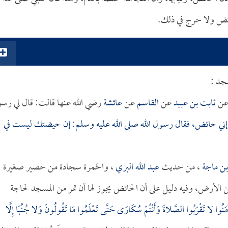
ئض ولا حرج في ذلك.
سجد :
ن
ثابت بن عبيد
عن
القاسم
عن
عائشة
رضي الله عنها قالت: قال لي رس
 إني حائض، فقال رسول الله صلى الله عليه وسلم: إن حيضتك ليست في
بن ماجة
، من حديث
عبد الله البري
، والخمرة سجادة من حصير صغيرة
 الأرض، وفيه دليل على أن الحائض يجوز لها أن تمر من المسجد لحاجة
نَ آمَنُوا لا تَقْرَبُوا الصَّلاةَ وَأَنْتُمْ سُكَارَى حَتَّى تَعْلَمُوا مَا تَقُولُونَ وَلا جُنُبًا إِلَّا