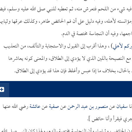
يه شيء من اللحم فتعرش منه، ثم تعطيه للنبي صلى الله عليه وسلم، في
ؤانسته لأهله، وفيه دليل على أن فم الحائض طاهر، وكذلك عرقها وثيابها
عها، وفيه أن النجاسة مختصة في الدم.
ركم لأهلي
) ، وهذا أقرب إلى القبول والاستجابة والتآلف، من التعذيب
 مع النصيحة باللين الذي لا يؤدي إلى الطلاق، والمعنى كونه يعاشرها
 بالحال، بخلاف ما إذا عبس وأغلظ فإن هذا قد يؤدي إلى الطلاق.
نا
سفيان
عن
منصور بن عبد الرحمن
عن
صفية
عن
عائشة
رضي الله عنها
ري فيقرأ وأنا حائض ].
ن الحائض، وثيابها، وأن النجاسة مختصة بالدم، ولهذا كان النبي صلى الله