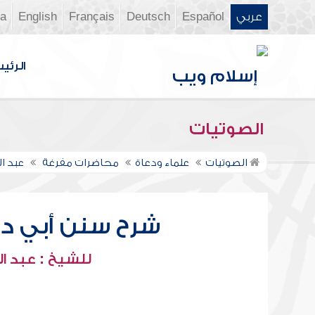
عربي
Español
Deutsch
Français
English
ia
الرئي
الصوتيات
الصوتيات
علماء ودعاة
محاضرات مفرغة
عبد ال
شرح سنن أبي داود
للشيخ : عبد ال