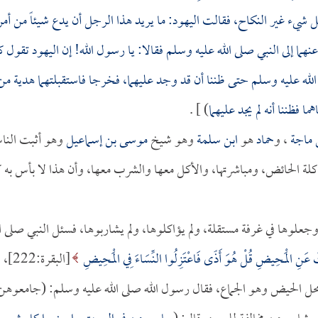
يء غير النكاح، فقالت اليهود: ما يريد هذا الرجل أن يدع شيئاً من أمرن
هما إلى النبي صلى الله عليه وسلم فقالا: يا رسول الله! إن اليهود تقول ك
له عليه وسلم حتى ظننا أن قد وجد عليهما، فخرجا فاستقبلتهما هدية من
 فظننا أنه لم يجد عليهما
) ] .
 ماجة
، و
حماد
هو
ابن سلمة
وهو شيخ
موسى بن إسماعيل
وهو أثبت النا
اكلة الحائض، ومباشرتها، والأكل معها والشرب معها، وأن هذا لا بأس به ك
وجعلوها في غرفة مستقلة، ولم يؤاكلوها، ولم يشاربوها، فسئل النبي صلى ال
كَ عَنِ الْمَحِيضِ قُلْ هُوَ أَذًى فَاعْتَزِلُوا النِّسَاءَ فِي الْمَحِيضِ
[البقرة:222]،
في محل الحيض وهو الجماع، فقال رسول الله صلى الله عليه وسلم: (جامعوهن