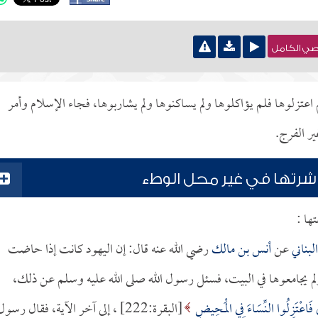
نصي الكامل
اعتزلوها فلم يؤاكلوها ولم يساكنوها ولم يشاربوها، فجاء الإسلام وأمر
ير الفرج.
شرتها في غير محل الوطء
ها :
لبناني
عن
أنس بن مالك
رضي الله عنه قال: إن اليهود كانت إذا حاضت
ولم يجامعوها في البيت، فسئل رسول الله صلى الله عليه وسلم عن ذلك،
َاعْتَزِلُوا النِّسَاءَ فِي الْمَحِيضِ
[البقرة:222] ، إلى آخر الآية، فقال رسول