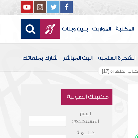
المكتبة
المواريث
بنين وبنات
الشجرة العلمية
البث المباشر
شارك بملفاتك
اب الطهارة [17]
مكتبتك الصوتية
اسم
المستخدم:
كـلـــمـة