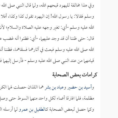
وفي هذا مخالفة لليهود قبحهم الله، ولما قال النبي صلى الل
وسلم فقالا: يا رسول الله! إن اليهود تقول كذا وكذا، أف
الله عليه وسلم -أي: تغير وجهه عليه الصلاة والسلام؛ لأن 
قال: حتى ظننا أن قد وجد عليهما، -أي: فظنوا أنه غضب 
الله صلى الله عليه وسلم فبعث في آثارهما فسقاهما، فظننا أن
قيامهما من عند النبي صلى الله عليه وسلم - فأرسل إليهما ف
كرامات بعض الصحابة
و
أسيد بن حضير
و
عباد بن بشر
هما اللذان حصلت لهما الكرا
مظلمة، فلما افترقا أضاء لكل واحد منهما السوط حتى وصل 
وكما حصل لبعض الصحابة كـ
الطفيل بن عمرو
لما أرسله ال