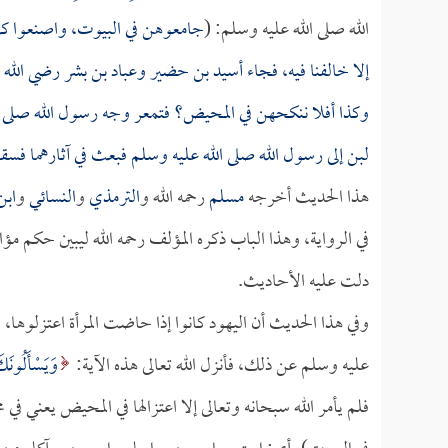
الله صلى الله عليه وسلم: (
جامعوهن في البيوت، واصنعوا كل ش
إلا خالفنا فيه، فجاء
أسيد بن حضير
و
عباد بن بشر
رضي الله عن
وكذا أفلا ننكحهن في المحيض؟ فتمعر وجه رسول الله صلى ال
لبن إلى رسول الله صلى الله عليه وسلم فبعث في آثارهما فسقاهما
هذا الحديث أخرجه
مسلم
رحمه الله و
الترمذي
و
النسائي
و
ابن
في الرواية، وهذا الباب ذكره المؤلف رحمه الله ليبين حكم مؤ
دلت عليه الأحاديث.
وفي هذا الحديث أن اليهود كانوا إذا حاضت المرأة اعتزلوها، 
عليه وسلم عن ذلك، فأنزل الله تعالى هذه الآية:
وَيَسْأَلُونَ
فلم يأمر الله سبحانه وتعالى إلا اعتزالها في المحيض يعني 