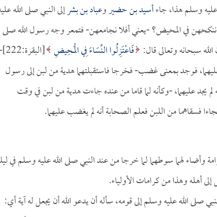
ه عليه وسلم هذا، جاء
أسيد بن حضير
و
عباد بن بشر
إلى النبي صلى الله عليه
لا ننكحهن في المحيض؟ -يعني أفلا نجامعهن- فتمعر وجه رسول الله صلى
الله سبحانه وتعالى قال:
فَاعْتَزِلُوا النِّسَاءَ فِي الْمَحِيضِ
[البقرة:222
عليهما، فوجد بمعنى غضب- فخرجا فاستقبلتهما هدية من لبن إلى رسول
ه لم يجد عليهما، -وكأنه لما قاما من عنده جاءت هدية من لبن في وقت
جاءا فسقاهما من اللبن فعلم الصحابة أنه لم يغضب عليهما.
مة وأضاء لهما سوطهما لما خرجا من عند النبي صلى الله عليه وسلم في ليل
إلى أهله وهذا من كرامات الأولياء.
نبي صلى الله عليه وسلم إلى قومه، سأله أن يدعو الله أن يجعل له آية أي: