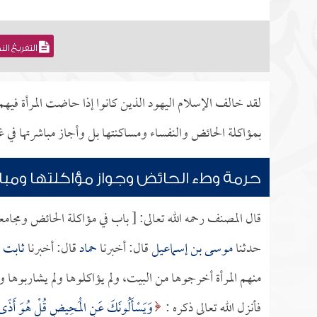
التفريغ ال
لقد خالف الإسلام اليهود الذين كانوا إذا حاضت المرأة فيهم 
بمؤاكلة الحائض والنفساء ومساكنتها بل وأجاز مباشرتها في غ
حرمة وطء الحائض وجواز مؤاكلتها ومبا
قال المصنف رحمه الله تعالى: [ باب في مؤاكلة الحائض ومجامعت
حدثنا
موسى بن إسماعيل
قال: أخبرنا
حماد
قال: أخبرنا
ثابت ا
منهم المرأة أخرجوها من البيت، ولم يؤاكلوها ولم يشاربوها 
فأنزل الله تعالى ذكره :
وَيَسْأَلُونَكَ عَنِ الْمَحِيضِ قُلْ هُوَ أَذًى ف