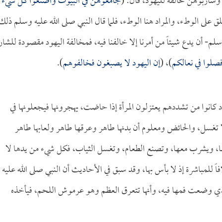
شاربوهن مخالفة لليهود، قال: (
جامعوهن في البيوت واصنعوا كل شيء إ
لق على الوطء، والمراد هنا الوطء، فلما قال النبي صلى الله عليه وسلم ذلك
سلم- أن يدع شيئاً من أمرنا إلا خالفنا فيه، فمخالفة اليهود مقصودة للشار
فصلوا في نعالكم
)، (
إن اليهود لا يصبغون فخالفوهم
).
 كانوا من تشددهم يعتزلون المرأة إذا حاضت، يهجرونها فيجعلونها في
 تغسل، والحائض ومعلوم أن بدنها طاهر وعرقها طاهر ولعابها طاهر
معها، ويشرب معها، وتصنع الطعام، وتغسل الثياب، فكل شيء من يدها لا
اً للمباشرة إذ لا بأس بها، وقد سبق في الأحاديث أن النبي صلى الله عليه
لذي وضعت فمها فيه، وأنها تتعرق العظم وهو عرموش اللحم، فيأخذه