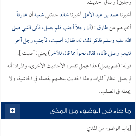
رجلين) وساق الحديث.
أخبرنا
محمد بن عبد الأعلى
أخبرنا
خالد
حدثني
شعبة
أن
مخارقاً
أخبرهم عن
طارق
: (
أن رجلاً أجنب فلم يصل، فأتى النبي صلى
الله عليه وسلم فذكر ذلك له، فقال: أصبت، فأجنب رجل آخر
فتيمم وصلى فأتاه، فقال نحواً مما قال للآخر
) يعني: أصبت ].
قوله: (فلم يصل) هذا مجمل تفسره الأحاديث الأخرى، والمراد: أنه
لم يصل انتظاراً للماء، وهذا الحديث بعضهم يفصله في الحاشية، ولا
يجعله في الصلب.
ما جاء في الوضوء من المذي
[باب الوضوء من المذي