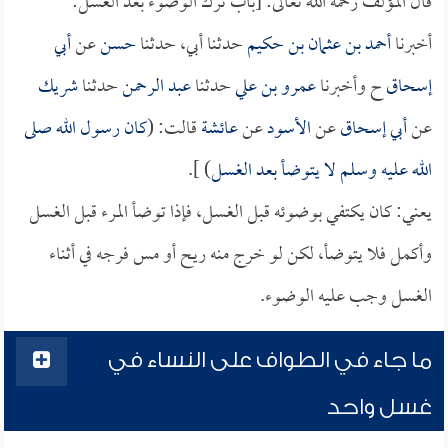
قال المؤلف رحمه الله تعالى: [باب ترك الوضوء بعد الغسل:
أخبرنا
أحمد بن عثمان بن حكيم
حدثنا أبي، حدثنا
حسن
عن
أبي
إسحاق
ح وأخبرنا
عمرو بن علي
حدثنا
عبد الرحمن
حدثنا
شريك
عن
أبي إسحاق
عن
الأسود
عن
عائشة
قالت: (
كان رسول الله صلى
الله عليه وسلم لا يتوضأ بعد الغسل
) ].
يعني: كان يكتفي بوضوئه قبل الغسل، فإذا توضأ المرء قبل الغسل
وأكمل فلا يتوضأ، لكن لو خرج منه ريح أو مس فرجه في أثناء
الغسل وجب عليه الوضوء.
ما جاء في الطواف على النساء في
غسل واحد