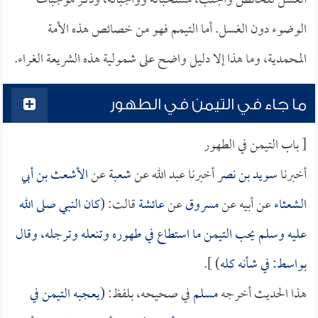
الغسل للحائض والجنب، مستحباته وواجباته، وذكر موجبات
الوضوء دون الغسل. أما التيمم فهو من خصائص هذه الأمة
المحمدية، وما هذا إلا دليل واضح على شمولية هذه الشريعة الغراء.
ما جاء في التيمن في الطهور
[ باب التيمن في الطهور
أخبرنا
سويد بن نصر
أخبرنا عبد الله عن
شعبة
عن
الأشعث بن أبي
الشعثاء
عن أبيه عن
مسروق
عن
عائشة
قالت: (
كان النبي صلى الله
عليه وسلم يحب التيمن ما استطاع في طهوره وتنعله وترجله، وقال
بواسط: في شأنه كله
) ].
هذا الحديث أخرجه
مسلم
في صحيحه، بلفظ: (
يعجبه التيمن في