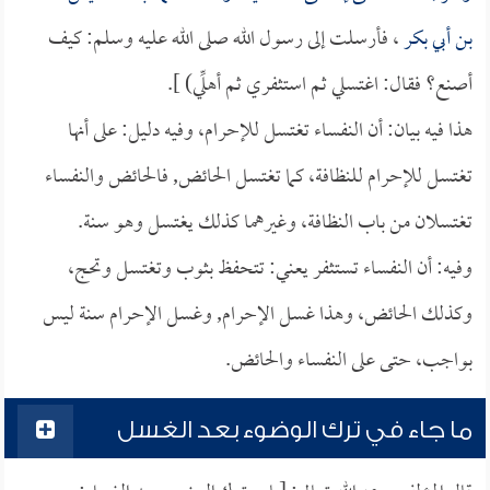
بن أبي بكر
، فأرسلت إلى رسول الله صلى الله عليه وسلم: كيف
أصنع؟ فقال: اغتسلي ثم استثفري ثم أهلِّي) ].
هذا فيه بيان: أن النفساء تغتسل للإحرام، وفيه دليل: على أنها
تغتسل للإحرام للنظافة، كما تغتسل الحائض, فالحائض والنفساء
تغتسلان من باب النظافة، وغيرهما كذلك يغتسل وهو سنة.
وفيه: أن النفساء تستثفر يعني: تتحفظ بثوب وتغتسل وتحج،
وكذلك الحائض، وهذا غسل الإحرام, وغسل الإحرام سنة ليس
بواجب، حتى على النفساء والحائض.
ما جاء في ترك الوضوء بعد الغسل