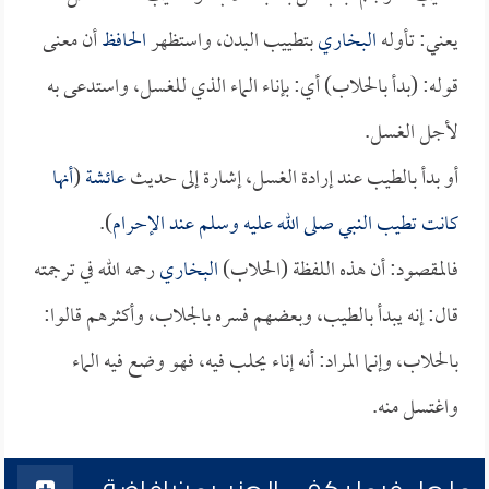
يعني: تأوله
البخاري
بتطييب البدن، واستظهر
الحافظ
أن معنى
قوله: (بدأ بالحلاب) أي: بإناء الماء الذي للغسل، واستدعى به
لأجل الغسل.
أو بدأ بالطيب عند إرادة الغسل، إشارة إلى حديث
عائشة
(
أنها
كانت تطيب النبي صلى الله عليه وسلم عند الإحرام
).
فالمقصود: أن هذه اللفظة (الحلاب)
البخاري
رحمه الله في ترجمته
قال: إنه يبدأ بالطيب، وبعضهم فسره بالجلاب، وأكثرهم قالوا:
بالحلاب، وإنما المراد: أنه إناء يحلب فيه، فهو وضع فيه الماء
واغتسل منه.