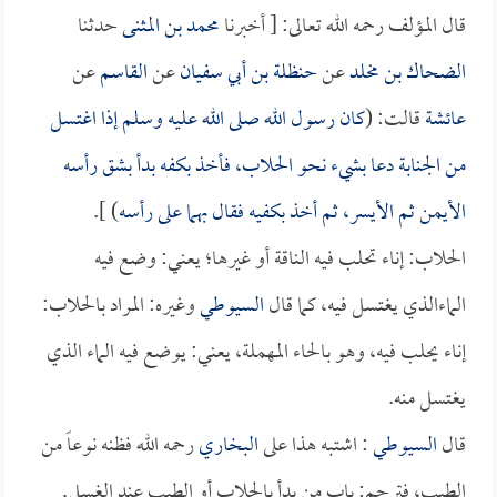
قال المؤلف رحمه الله تعالى: [ أخبرنا
محمد بن المثنى
حدثنا
الضحاك بن مخلد
عن
حنظلة بن أبي سفيان
عن
القاسم
عن
عائشة
قالت: (
كان رسول الله صلى الله عليه وسلم إذا اغتسل
من الجنابة دعا بشيء نحو الحلاب، فأخذ بكفه بدأ بشق رأسه
الأيمن ثم الأيسر، ثم أخذ بكفيه فقال بهما على رأسه
) ].
الحلاب: إناء تحلب فيه الناقة أو غيرها؛ يعني: وضع فيه
الماءالذي يغتسل فيه، كما قال
السيوطي
وغيره: المراد بالحلاب:
إناء يحلب فيه، وهو بالحاء المهملة، يعني: يوضع فيه الماء الذي
يغتسل منه.
قال
السيوطي
: اشتبه هذا على
البخاري
رحمه الله فظنه نوعاً من
الطيب، فترجم: باب من بدأ بالحلاب أو الطيب عند الغسل.