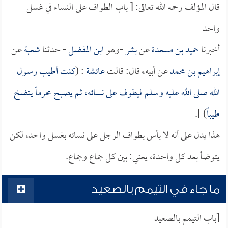
قال المؤلف رحمه الله تعالى: [ باب الطواف على النساء في غسل
واحد
أخبرنا
حميد بن مسعدة
عن
بشر
-وهو
ابن المفضل
- حدثنا
شعبة
عن
إبراهيم بن محمد
عن أبيه، قال: قالت
عائشة
: (
كنت أطيب رسول
الله صلى الله عليه وسلم فيطوف على نسائه، ثم يصبح محرماً ينضخ
طيباً
) ].
هذا يدل على أنه لا بأس بطواف الرجل على نسائه بغسل واحد، لكن
يتوضأ بعد كل واحدة، يعني: بين كل جماع وجماع.
ما جاء في التيمم بالصعيد
[باب التيمم بالصعيد