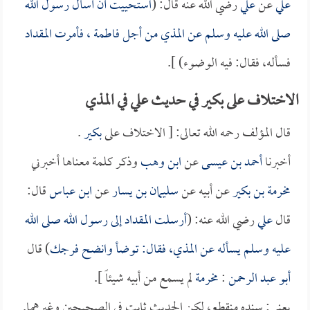
علي
عن
علي
رضي الله عنه قال: (
استحييت أن أسأل رسول الله
صلى الله عليه وسلم عن المذي من أجل
فاطمة
، فأمرت
المقداد
فسأله، فقال: فيه الوضوء) ].
الاختلاف على بكير في حديث علي في المذي
قال المؤلف رحمه الله تعالى: [ الاختلاف على
بكير
.
أخبرنا
أحمد بن عيسى
عن
ابن وهب
وذكر كلمة معناها أخبرني
مخرمة بن بكير
عن أبيه عن
سليمان بن يسار
عن
ابن عباس
قال:
قال
علي
رضي الله عنه: (
أرسلت
المقداد
إلى رسول الله صلى الله
عليه وسلم يسأله عن المذي، فقال: توضأ وانضح فرجك
) قال
أبو عبد الرحمن
:
مخرمة
لم يسمع من أبيه شيئاً ].
يعني: سنده منقطع، لكن الحديث ثابت في الصحيحين وغيرهما.