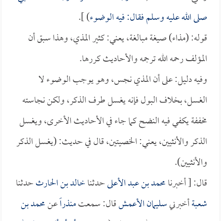
صلى الله عليه وسلم فقال: فيه الوضوء
) ].
قوله: (مذاء) صيغة مبالغة، يعني: كثير المذي، وهذا سبق أن
المؤلف رحمه الله ترجمه والأحاديث كررها.
وفيه دليل: على أن المذي نجس، وهو يوجب الوضوء لا
الغسل، بخلاف البول فإنه يغسل طرف الذكر، ولكن نجاسته
مخففة يكفي فيه النضح كما جاء في الأحاديث الأخرى، ويغسل
الذكر والأنثيين، يعني: الخصيتين، قال في حديث: (يغسل الذكر
والأنثيين).
قال: [ أخبرنا
محمد بن عبد الأعلى
حدثنا
خالد بن الحارث
حدثنا
شعبة
أخبرني
سليمان الأعمش
قال: سمعت
منذراً
عن
محمد بن