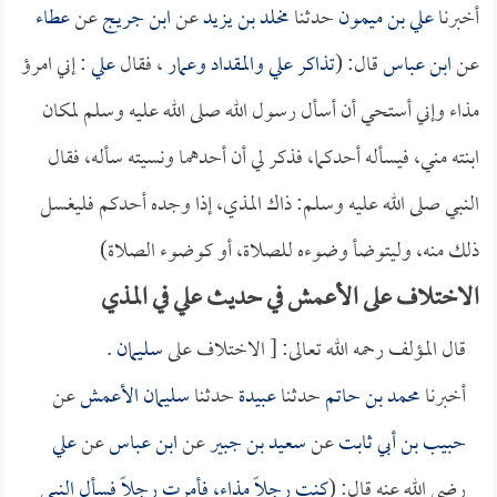
أخبرنا
علي بن ميمون
حدثنا
مخلد بن يزيد
عن
ابن جريج
عن
عطاء
عن
ابن عباس
قال: (
تذاكر
علي
و
المقداد
و
عمار
، فقال
علي
: إني امرؤ
مذاء وإني أستحي أن أسأل رسول الله صلى الله عليه وسلم لمكان
ابنته مني، فيسأله أحدكما، فذكر لي أن أحدهما ونسيته سأله، فقال
النبي صلى الله عليه وسلم: ذاك المذي، إذا وجده أحدكم فليغسل
ذلك منه، وليتوضأ وضوءه للصلاة، أو كوضوء الصلاة)
الاختلاف على الأعمش في حديث علي في المذي
قال المؤلف رحمه الله تعالى: [ الاختلاف على
سليمان
.
أخبرنا
محمد بن حاتم
حدثنا
عبيدة
حدثنا
سليمان الأعمش
عن
حبيب بن أبي ثابت
عن
سعيد بن جبير
عن
ابن عباس
عن
علي
رضي الله عنه قال: (
كنت رجلاً مذاء، فأمرت رجلاً فسأل النبي