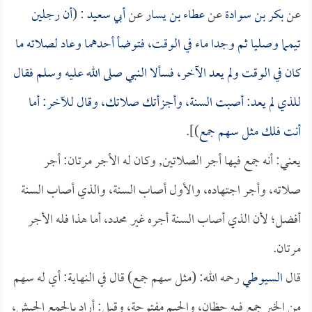
عن
بكر بن سوادة
عن
عطاء بن يسار
عن
أبي سعيد
: (
أن رجلين
تيمما وصليا ثم وجدا ماء في الوقت، فتوضأ أحدهما وعاد لصلاته ما
كان في الوقت ولم يعد الآخر، فسألا النبي صلى الله عليه وسلم فقال
للذي لم يعد: أصبت السنة، وأجزأتك صلاتك، وقال للآخر: أما
أنت فلك مثل سهم جمع
)].
يعني: أنه جمع فيها أجر الصلاتين, وكان له الأجر مرتان: أجر
صلاته، وأجر اجتهاده، والأول أصاب السنة، والذي أصاب السنة
أفضل؛ لأن الذي أصاب السنة أجره غير محدد، أما هذا فله الأجر
مرتان.
قال
السيوطي
رحمه الله: (مثل سهم جمع) قال في النهاية: أي له سهم
من الخير جمع فيه حظان، والجيم مفتوحة، وقيل: أراد بالجمع الجيش،