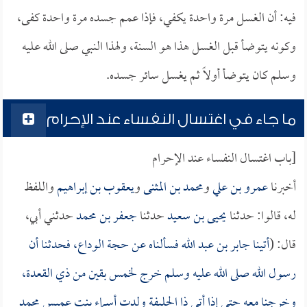
فيه: أن الغسل مرة واحدة يكفي، فإذا عمم جسده مرة واحدة كفى،
وكونه يتوضأ قبل الغسل هذا هو السنة، ولهذا النبي صلى الله عليه
وسلم كان يتوضأ أولاً ثم يغسل سائر جسده.
ما جاء في اغتسال النفساء عند الإحرام
[باب اغتسال النفساء عند الإحرام
أخبرنا
عمرو بن علي
و
محمد بن المثنى
و
يعقوب بن إبراهيم
واللفظ
له، قالوا: حدثنا
يحيى بن سعيد
حدثنا
جعفر بن محمد
حدثني أبي،
قال: (
أتينا
جابر بن عبد الله
فسألناه عن حجة الوداع، فحدثنا أن
رسول الله صلى الله عليه وسلم خرج لخمس بقين من ذي القعدة،
وخرجنا معه حتى إذا أتى ذا الحليفة ولدت
أسماء بنت عميس
محمد