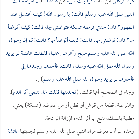
عبد الرحمن
عن أمه
صفية بنت شيبة
عن
عائشة
: (
أن امرأة سألت
النبي صلى الله عليه وسلم قالت: يا رسول الله! كيف أغتسل عند
الطهور؟ قال: خذي فرصة ممسكة فتوضئي بها، قالت: كيف أتوضأ
بها؟ قال: توضئي بها، قالت: كيف أتوضأ بها؟ قالت: ثم إن رسول
الله صلى الله عليه وسلم سبح وأعرض عنها، ففطنت
عائشة
لما يريد
رسول الله صلى الله عليه وسلم، قالت: فأخذتها وجبذتها إلي
فأخبرتها بما يريد رسول الله صلى الله عليه وسلم
) ].
وجاء في الصحيح أنها قالت: (
فجذبتها فقلت لها: تتبعي أثر الدم
).
والفرصة: قطعة من قماش أو قطن أو من صوف، (ممسكة) يعني:
مطلية بالمسك، تتبع بها أثر الدم؛ لإزالة الرائحة.
وهذه المرأة لم تعرف مراد النبي صلى الله عليه وسلم فجذبتها
عائشة