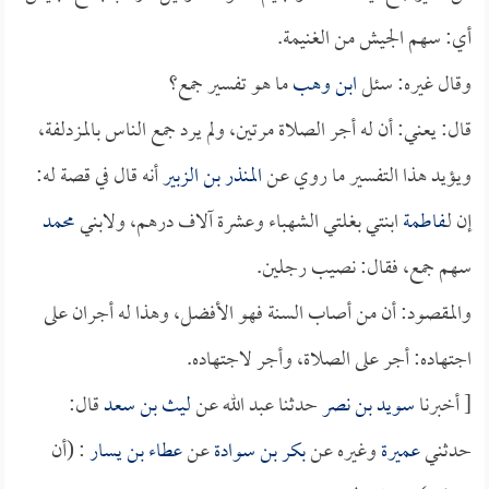
أي: سهم الجيش من الغنيمة.
وقال غيره: سئل
ابن وهب
ما هو تفسير جمع؟
قال: يعني: أن له أجر الصلاة مرتين، ولم يرد جمع الناس بالمزدلفة،
ويؤيد هذا التفسير ما روي عن
المنذر بن الزبير
أنه قال في قصة له:
إن لـ
فاطمة
ابنتي بغلتي الشهباء وعشرة آلاف درهم، ولابني
محمد
سهم جمع، فقال: نصيب رجلين.
والمقصود: أن من أصاب السنة فهو الأفضل، وهذا له أجران على
اجتهاده: أجر على الصلاة، وأجر لاجتهاده.
[ أخبرنا
سويد بن نصر
حدثنا عبد الله عن
ليث بن سعد
قال:
حدثني
عميرة
وغيره عن
بكر بن سوادة
عن
عطاء بن يسار
: (أن