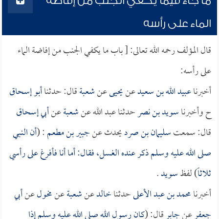
ما جاء فيما يكفي الجنب من إفاضة
الماء على رأسه
قال المؤلف رحمه الله تعالى: [ باب ما يكفي الجنب من إفاضة الماء
على رأسه:
أخبرنا
عبيد الله بن سعيد
عن
يحيى
عن
شعبة
قال: حدثنا
أبو إسحاق
ح وأخبرنا
سويد بن نصر
حدثنا عبد الله عن
شعبة
عن
أبي إسحاق
قال: سمعت
سليمان بن صرد
يحدث عن
جبير بن مطعم
: (
أن النبي
صلى الله عليه وسلم ذكر عنده الغسل، فقال: أما أنا فأفرغ على رأسي
ثلاثاً
) لفظ
سويد
.
أخبرنا
محمد بن عبد الأعلى
حدثنا
خالد
عن
شعبة
عن
مخول
عن
أبي
جعفر
عن
جابر
قال: (
كان رسول الله صلى الله عليه وسلم إذا