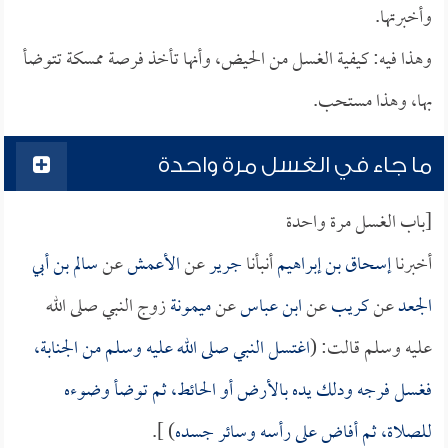
وأخبرتها.
وهذا فيه: كيفية الغسل من الحيض، وأنها تأخذ فرصة ممسكة تتوضأ
بها، وهذا مستحب.
ما جاء في الغسل مرة واحدة
[باب الغسل مرة واحدة
أخبرنا
إسحاق بن إبراهيم
أنبأنا
جرير
عن
الأعمش
عن
سالم بن أبي
الجعد
عن
كريب
عن
ابن عباس
عن
ميمونة
زوج النبي صلى الله
عليه وسلم قالت: (
اغتسل النبي صلى الله عليه وسلم من الجنابة،
فغسل فرجه ودلك يده بالأرض أو الحائط، ثم توضأ وضوءه
للصلاة، ثم أفاض على رأسه وسائر جسده
) ].