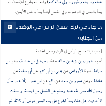
تنعله وترجله وطهوره، وفي شأنه كله
) وفيه: أنه يشرع للإنسان أن
يبدأ باليمين في الوضوء، وفي الغسل أيضاً يبدأ بالشق الأيمن.
ما جاء في ترك مسح الرأس في الوضوء
من الجنابة
[ باب ترك مسح الرأس في الوضوء من الجنابة
أخبرنا
عمران بن يزيد بن خالد
حدثنا
إسماعيل بن عبد الله
وهو
ابن
سماعة
أخبرنا
الأوزاعي
عن
يحيى بن أبي كثير
عن
أبي سلمة
عن
عائشة
، وعن
عمرو بن سعد
عن
نافع
عن
ابن عمر
: (
أن
عمر
سأل
رسول الله صلى الله عليه وسلم عن الغسل من الجنابة، واتسقت
الأحاديث على هذا، يبدأ فيفرغ على يده اليمنى مرتين أو ثلاثاً، ثم