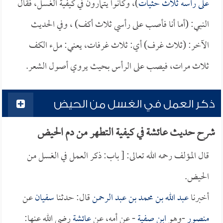
على رأسه ثلاث حثيات
)، وكانوا يتمارون في كيفية الغسل، فقال
النبي: (أما أنا فأصب على رأسي ثلاث أكف) ، وفي الحديث
الآخر: (ثلاث غرف) أي: ثلاث غرفات، يعني: ملء الكف
ثلاث مرات، فيصب على الرأس بحيث يروي أصول الشعر.
ذكر العمل في الغسل من الحيض
شرح حديث عائشة في كيفية التطهر من دم الحيض
قال المؤلف رحمه الله تعالى: [ باب: ذكر العمل في الغسل من
الحيض.
أخبرنا
عبد الله بن محمد بن عبد الرحمن
قال: حدثنا
سفيان
عن
منصور
-وهو
ابن صفية
- عن أمه، عن
عائشة
رضي الله عنها: