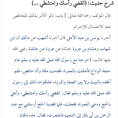
شرح حديث: (انقضي رأسك وامتشطي ...)
قال المؤلف رحمه الله تعالى: [ باب: ذكر الأمر بذلك للحائض
عند الاغتسال للإحرام.
أخبرنا
يونس بن عبد الأعلى
قال أخبرنا
أشهب
عن
مالك
أن
ابن
شهاب
و
هشام بن عروة
حدثاه عن
عروة
عن
عائشة
رضي الله
عنها قالت: (
خرجنا مع رسول الله صلى الله عليه وسلم عام
حجة الوداع فأهللت بالعمرة، فقدمت مكة وأنا حائض، فلم
أطف بالبيت ولا بين الصفا والمروة، فشكوت ذلك إلى رسول
الله صلى الله عليه وسلم فقال: انقضي رأسك وامتشطي، وأهلي
بالحج ودعي العمرة، ففعلت، فلما قضينا الحج أرسلني مع
عبد
الرحمن بن أبي بكر
إلى التنعيم فاعتمرت، فقال: هذه مكان