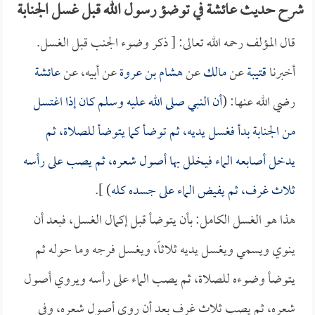
شرح حديث عائشة في توضؤ رسول الله قبل غسل الجنابة
قال المؤلف رحمه الله تعالى: [ ذكر وضوء الجنب قبل الغسل.
أخبرنا
قتيبة
عن
مالك
عن
هشام بن عروة
عن أبيه، عن
عائشة
رضي الله عنها: (
أن النبي صلى الله عليه وسلم كان إذا اغتسل
من الجنابة بدأ فغسل يديه، ثم توضأ كما يتوضأ للصلاة، ثم
يدخل أصابعه الماء فيخلل بها أصول شعره، ثم يصب على رأسه
ثلاث غرف، ثم يفيض الماء على جسده كله
) ].
هذا هو الغسل الكامل: بأن يتوضأ قبل إكمال الغسل، فبعد أن
ينوي ويسمي ويغسل يديه ثلاثاً، ويغسل فرجه وما حوله ثم
يتوضأ وضوءه للصلاة، ثم يصب الماء على رأسه ويروي أصول
شعره، ثم يصب ثلاث غرف بعد أن روى أصول شعره، وفي