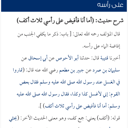
على رأسه
شرح حديث: (أما أنا فأفيض على رأسي ثلاث أكف)
قال المؤلف رحمه الله تعالى: [ باب: ذكر ما يكفي الجنب من
إفاضة الماء على رأسه.
أخبرنا
قتيبة
قال: حدثنا
أبو الأحوص
عن
أبي إسحاق
عن
سليمان بن صرد
عن
جبير بن مطعم
رضي الله عنه قال: (
تماروا
في الغسل عند رسول الله صلى الله عليه وسلم فقال بعض
القوم: إني لأغسل كذا وكذا، فقال رسول الله صلى الله عليه
وسلم: أما أنا فأفيض على رأسي ثلاث أكف
) ].
قوله: (أكف) يعني: جمع كف، وهو معنى الحديث الآخر: (
يحثي