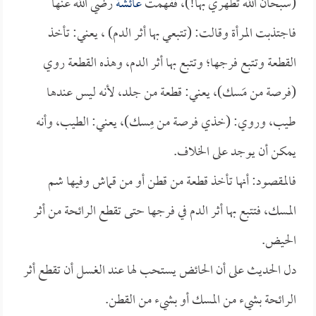
(سبحان الله تطهري بها!)، ففهمت
عائشة
رضي الله عنها
فاجتذبت المرأة وقالت: (تتبعي بها أثر الدم) ، يعني: تأخذ
القطعة وتتبع فرجها؛ وتتبع بها أثر الدم، وهذه القطعة روي
(فرصة من مَسك)، يعني: قطعة من جلد، لأنه ليس عندها
طيب، وروي: (خذي فرصة من مِسك)، يعني: الطيب، وأنه
يمكن أن يوجد على الخلاف.
فالمقصود: أنها تأخذ قطعة من قطن أو من قماش وفيها شم
المسك، فتتبع بها أثر الدم في فرجها حتى تقطع الرائحة من أثر
الحيض.
دل الحديث على أن الحائض يستحب لها عند الغسل أن تقطع أثر
الرائحة بشيء من المسك أو بشيء من القطن.