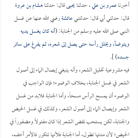
أخبرنا
عمرو بن علي
، حدثنا
يحيى
قال: حدثنا
هشام بن عروة
قال: حدثني أبي قال: حدثتني
عائشة
رضي الله عنها عن غسل
النبي صلى الله عليه وسلم من الجنابة: (
أنه كان يغسل يديه
ويتوضأ، ويخلل رأسه حتى يصل إلى شعره، ثم يفرغ على سائر
جسده
) ].
فيه مشروعية تخليل الشعر، وأنه ينبغي إيصال الماء إلى أصول
الشعر في غسل الجنابة، بخلاف الوضوء؛ فإن الواجب في
الوضوء أن يمسح الرأس مسحاً، وأما الجنابة فلابد من غسل
الشعر وإيصال الماء إلى أصول الشعر، وكذلك في غسل الحيض
والجنابة، لكن يستحب نقض الشعر إذا كان مفتولاً ومضفوراً في
الحيض؛ لأن مدتها تطول، أما الجنابة فلأنها تتكرر فالأمر أخف،