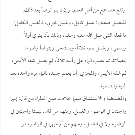
ارتفع عند جمع من أهل العلم، وإن لم ينو توضأ بعد ذلك.
فللغسل صفتان: غسل كامل، وغسل مجزي، فالغسل الكامل:
ما فعله النبي صلى الله عليه وسلم، وذلك بأن ينوي أولاً
ويسمي، ويغسل يديه ثلاثاً، ويستنجي ويتوضأ وضوءه
للصلاة، ثم يصب الماء على رأسه ثلاثاً، ثم يغسل شقه الأيمن،
ثم شقه الأيسر، والمجزي: أن يعمم جسده بالماء مرة واحدة بعد
النية والتسمية.
والمضمضة والاستنشاق فيهما خلاف، فمن العلماء من قال: إنهما
واجبتان في الوضوء والغسل، ومنهم من قال: ليستا واجبتين في
الوضوء ولا في الغسل، ومنهم من أوجبهما في الوضوء من