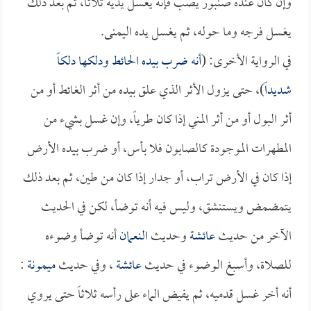
وإن كان عنده صنبور يصب فإنه يغسل يديه ثلاثاً، ثم بعد ذلك
يغسل فرجه وما حوله، ثم يغسل يده اليمنى.
في الرواية الأخرى: (
أنه ضرب بيده الحائط ودلكها دلكاً
شديداً
)، حتى يزول الأثر الذي علق بيده من أثر الغائط أو من
أثر البول أو من أثر المني إذا كان طرياً، وإن غسل بشيء من
المطهرات الموجودة كالصابون فلا بأس، أو ضرب بيده الأرض
إذا كان في الأرض تراب، أو جدار إذا كان من طين، ثم بعد ذلك
يتمضمض ويستنشق، وليس فيه أنه توضأ، لكن في الحديث
الآخر من حديث
عائشة
وحديث
النعمان
أنه توضأ وضوءه
للصلاة، وأسبغ الوضوء في حديث
عائشة
، وفي حديث
ميمونة
:
أنه أخر غسل قدميه، ثم يفيض الماء على رأسه ثلاثاً حتى يروي