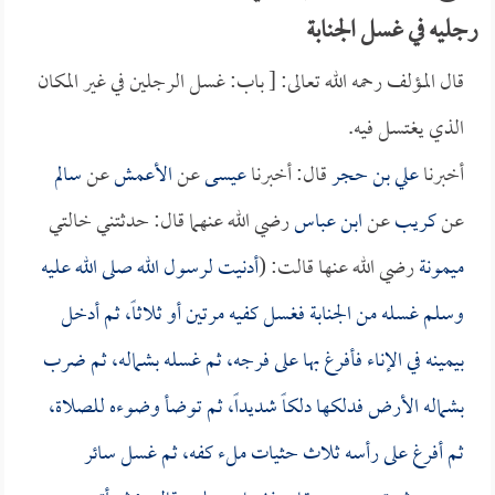
رجليه في غسل الجنابة
قال المؤلف رحمه الله تعالى: [ باب: غسل الرجلين في غير المكان
الذي يغتسل فيه.
أخبرنا
علي بن حجر
قال: أخبرنا
عيسى
عن
الأعمش
عن
سالم
عن
كريب
عن
ابن عباس
رضي الله عنهما قال: حدثتني خالتي
ميمونة
رضي الله عنها قالت: (
أدنيت لرسول الله صلى الله عليه
وسلم غسله من الجنابة فغسل كفيه مرتين أو ثلاثاً، ثم أدخل
بيمينه في الإناء فأفرغ بها على فرجه، ثم غسله بشماله، ثم ضرب
بشماله الأرض فدلكها دلكاً شديداً، ثم توضأ وضوءه للصلاة،
ثم أفرغ على رأسه ثلاث حثيات ملء كفه، ثم غسل سائر