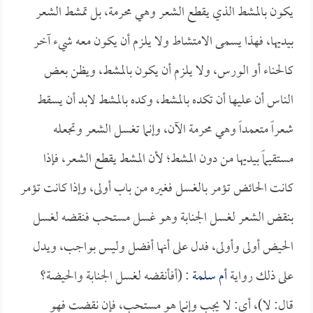
يكون بالمشط الذي يقطع الشعر وهي محرمة، بل تمشط الشعر
بيديها، فهذا يسمى الامتشاط ولا يلزم أن يكون معه شيء آخر
كالحناء أو الورس، ولا يلزم أن يكون بالمشط، ويظن بعض
الناس أن عليها أن تكده بالمشط، وكده بالمشط لابد أن يسقط
شعراً متعمداً وهي محرمة الآن، وإنما تغسل الشعر وتجعله
مستقيماً بيديها من دون المشط؛ لأن المشط يقطع الشعر، فإذا
كانت الحائض تؤمر بالغسل فغيره من باب أولى، وإذا كانت تؤمر
بنقض الشعر لغسل الجنابة وهو غسل مستحب فنقضه لغسل
الحيض أولى وأولى، فدل على أنها أفضل وليس بواجب، ويدل
على ذلك رواية
أم سلمة
: (أفأنقضه لغسل الجنابة والحيضة؟
قال: لا)، أي: لا يجب وإنما هو مستحب، فإن نقضت فهو