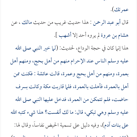
عمرتك
).
قال
أبو عبد الرحمن
: هذا حديث غريب من حديث
مالك
، عن
هشام بن عروة
لم يروه أحد إلا
أشهب
].
هذا إنما كان في حجة الوداع، لحديث: (
لما خير النبي صلى الله
عليه وسلم الناس عند الإحرام منهم من أهل بحج، ومنهم أهل
بعمرة، ومنهم من أهل بحج وعمرة، قالت
عائشة
: فكنت ممن
أهل بالعمرة، فأهلت بالعمرة، فلما قاربت مكة وكانت بسرف
حاضت، فلم تتمكن من العمرة، فدخل عليها النبي صلى الله
عليه وسلم وهي تبكي، قال: ما لك أنفست؟ هذا شيء كتبه الله
على بنات آدم
)، وفيه دليل على تسمية الحيض نفاساً، وقال لها: