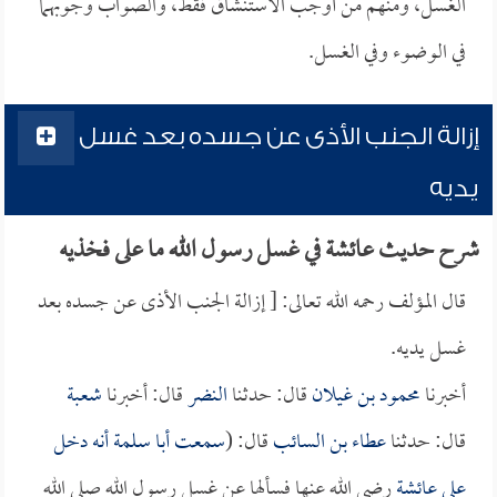
الغسل، ومنهم من أوجب الاستنشاق فقط، والصواب وجوبهما
في الوضوء وفي الغسل.
إزالة الجنب الأذى عن جسده بعد غسل
يديه
شرح حديث عائشة في غسل رسول الله ما على فخذيه
قال المؤلف رحمه الله تعالى: [ إزالة الجنب الأذى عن جسده بعد
غسل يديه.
أخبرنا
محمود بن غيلان
قال: حدثنا
النضر
قال: أخبرنا
شعبة
قال: حدثنا
عطاء بن السائب
قال: (
سمعت
أبا سلمة
أنه دخل
على
عائشة
رضي الله عنها فسألها عن غسل رسول الله صلى الله