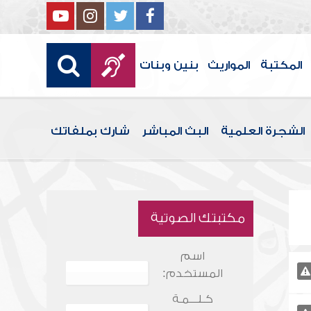
المكتبة
المواريث
بنين وبنات
الشجرة العلمية
البث المباشر
شارك بملفاتك
مكتبتك الصوتية
اسم
المستخدم:
كـلـــمـة