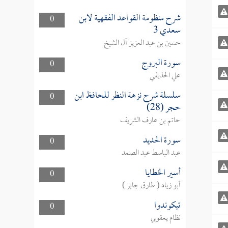
شرح منظومة القواعد الفقهية لابن
0
سعدي 3
حسين بن عبد العزيز آل الشيخ
سورة البروج
0
علي الحذيفي
سلسلة شرح نزهة النظر للحافظ ابن
0
حجر (28)
حاتم بن عارف الشريف
سورة الحديد
0
عبد الباسط عبد الصمد
أسير الخطايا
0
أبو زياد ( طارق جابر )
تيكوندوا
0
نظام يعقوبي