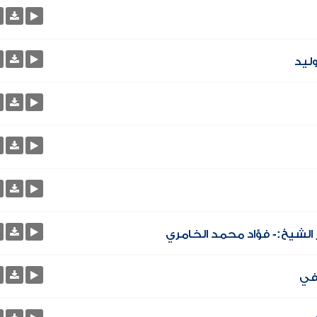
ليد
 الشيخ:- فؤاد محمد الخامري
في