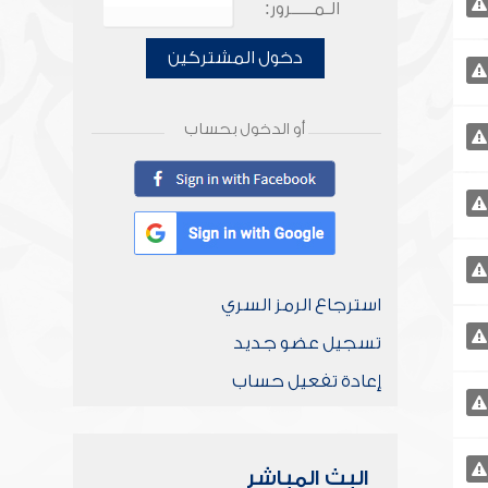
الـمـــــرور:
دخول المشتركين
أو الدخول بحساب
استرجاع الرمز السري
تسجيل عضو جديد
إعادة تفعيل حساب
البث المباشر