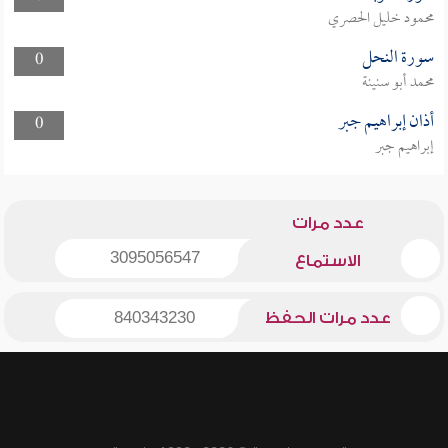
محمود خليل الحصري
سورة النحل
0
محمد أبو سنينة
أذان إبراهيم جبر
0
إبراهيم جبر
عدد مرات
3095056547
الاستماع
عدد مرات الحفظ
840343230