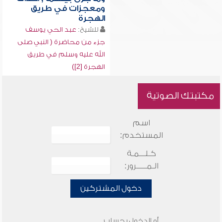
ومعجزات في طريق
الهجرة
للشيخ:
عبد الحي يوسف
جزء من محاضرة ( النبي صلى
الله عليه وسلم في طريق
الهجرة [2])
مكتبتك الصوتية
اسم
المستخدم:
كـلـــمـة
الـمـــــرور:
دخول المشتركين
أو الدخول بحساب