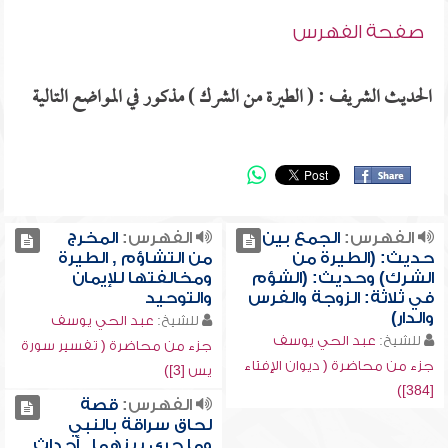
صفحة الفهرس
الحديث الشريف : ( الطيرة من الشرك ) مذكور في المواضع التالية
الفهرس:
الجمع بين
الفهرس:
المخرج
حديث: (الطيرة من
من التشاؤم , الطيرة
الشرك) وحديث: (الشؤم
ومخالفتها للإيمان
في ثلاثة: الزوجة والفرس
والتوحيد
والدار)
للشيخ:
عبد الحي يوسف
للشيخ:
عبد الحي يوسف
جزء من محاضرة ( تفسير سورة
جزء من محاضرة ( ديوان الإفتاء
يس [3])
[384])
الفهرس:
قصة
لحاق سراقة بالنبي
وما جرى بينهما , أحداث