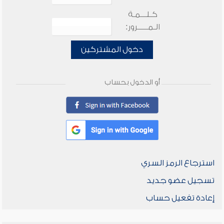
كـلـــمـة
الـمـــــرور:
دخول المشتركين
أو الدخول بحساب
استرجاع الرمز السري
تسجيل عضو جديد
إعادة تفعيل حساب