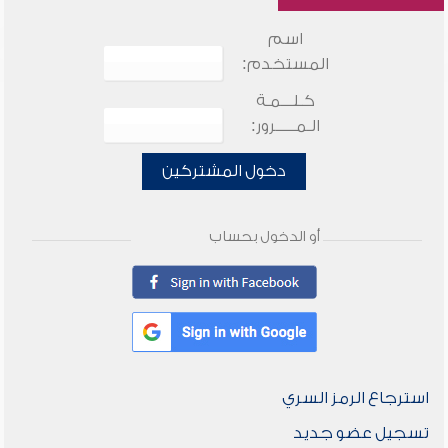
اسم
المستخدم:
كـلـــمـة
الـمـــــرور:
دخول المشتركين
أو الدخول بحساب
استرجاع الرمز السري
تسجيل عضو جديد