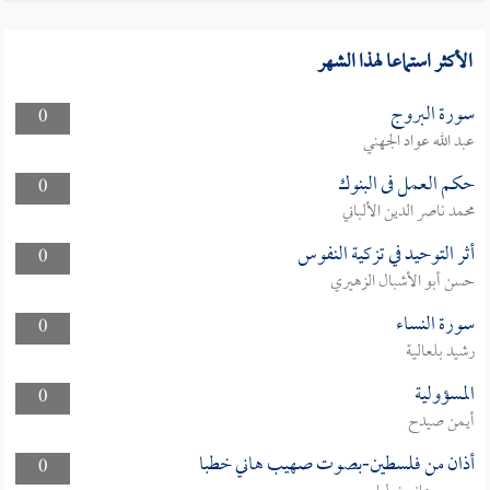
الأكثر استماعا لهذا الشهر
سورة البروج
0
عبد الله عواد الجهني
حكم العمل فى البنوك
0
محمد ناصر الدين الألباني
أثر التوحيد في تزكية النفوس
0
حسن أبو الأشبال الزهيري
سورة النساء
0
رشيد بلعالية
المسؤولية
0
أيمن صيدح
أذان من فلسطين-بصوت صهيب هاني خطبا
0