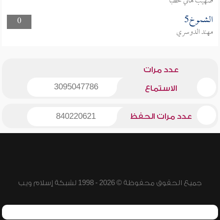
صهيب هاني خطبا
الشموخ5
0
مهند الدوسري
عدد مرات
3095047786
الاستماع
عدد مرات الحفظ
840220621
جميع الحقوق محفوظة © 2026 - 1998 لشبكة إسلام ويب