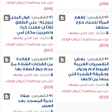
جزء من محاضرة ( ديوان الإفتاء
[398])
[446])
الفهرس:
إظهار
الفهرس:
قول الرجل
المرأة للحناء خارج
لزوجته: علي الطلاق
منزلها
ثلاثاً إن فعلت كذا،
وتصيرين مكان أمي
للشيخ:
عبد الحي يوسف
للشيخ:
عبد الحي يوسف
جزء من محاضرة ( ديوان الإفتاء
جزء من محاضرة ( ديوان الإفتاء
[503])
[507])
الفهرس:
بعض
الفهرس:
الفائدة
التفسيرات الغريبة
من القراءات الشاذة مع
لهبوط آدم وحواء
عدم جواز الصلاة بها
وحقيقة الشجرة التي
للشيخ:
عبد الحي يوسف
منعا من أكلها
جزء من محاضرة ( ديوان الإفتاء
للشيخ:
عبد الحي يوسف
[519])
جزء من محاضرة ( ديوان الإفتاء
الفهرس:
صلاة
[519])
تحية المسجد بعد
العصر
للشيخ:
عبد الحي يوسف