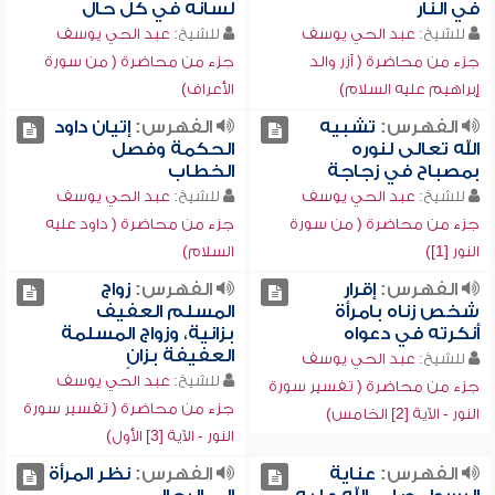
في النار
لسانه في كل حال
للشيخ:
عبد الحي يوسف
للشيخ:
عبد الحي يوسف
جزء من محاضرة ( آزر والد
جزء من محاضرة ( من سورة
إبراهيم عليه السلام)
الأعراف)
الفهرس:
تشبيه
الفهرس:
إتيان داود
الله تعالى لنوره
الحكمة وفصل
بمصباح في زجاجة
الخطاب
للشيخ:
عبد الحي يوسف
للشيخ:
عبد الحي يوسف
جزء من محاضرة ( من سورة
جزء من محاضرة ( داود عليه
النور [1])
السلام)
الفهرس:
إقرار
الفهرس:
زواج
شخص زناه بامرأة
المسلم العفيف
أنكرته في دعواه
بزانية، وزواج المسلمة
العفيفة بزانٍ
للشيخ:
عبد الحي يوسف
للشيخ:
عبد الحي يوسف
جزء من محاضرة ( تفسير سورة
جزء من محاضرة ( تفسير سورة
النور - الآية [2] الخامس)
النور - الآية [3] الأول)
الفهرس:
عناية
الفهرس:
نظر المرأة