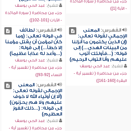
جزء من محاضرة ( سورة المائدة
للشيخ:
عبد الحي يوسف
- الآية [1])
جزء من محاضرة ( سورة المائدة
- الآيات [101-102])
الفهرس:
المعنى
الفهرس:
لطائف
الإجمالي لقوله تعالى:
في قوله تعالى: (وما
(إن الذين يكتمون ما أنزلنا
كان لمؤمن أن يقتل مؤمناً
من البينات الهدى...) إلى
إلا خطأ...) إلى قوله:
قوله: (...فأولئك أتوب
(...وأعد له عذاباً عظيماً)
عليهم وأنا التواب الرحيم)
للشيخ:
عبد الحي يوسف
للشيخ:
عبد الحي يوسف
جزء من محاضرة ( تفسير آية -
جزء من محاضرة ( تفسير آية -
النساء [92-93])
البقرة [160-161])
الفهرس:
المعنى
الإجمالي لقوله تعالى:
(ألا إن أولياء الله لا خوف
عليهم ولا هم يحزنون)
إلى قوله: (...ذلك الفوز
العظيم)
للشيخ:
عبد الحي يوسف
جزء من محاضرة ( تفسير آية -