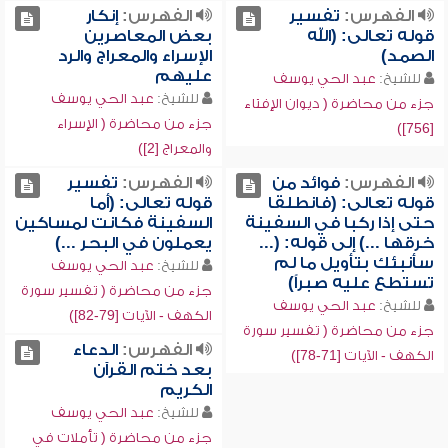
الفهرس:
تفسير
الفهرس:
إنكار
قوله تعالى: (الله
بعض المعاصرين
الصمد)
الإسراء والمعراج والرد
عليهم
للشيخ:
عبد الحي يوسف
للشيخ:
عبد الحي يوسف
جزء من محاضرة ( ديوان الإفتاء
جزء من محاضرة ( الإسراء
[756])
والمعراج [2])
الفهرس:
فوائد من
الفهرس:
تفسير
قوله تعالى: (فانطلقا
قوله تعالى: (أما
حتى إذا ركبا في السفينة
السفينة فكانت لمساكين
خرقها ...) إلى قوله: (...
يعملون في البحر ...)
سأنبئك بتأويل ما لم
للشيخ:
عبد الحي يوسف
تستطع عليه صبراً)
جزء من محاضرة ( تفسير سورة
للشيخ:
عبد الحي يوسف
الكهف - الآيات [79-82])
جزء من محاضرة ( تفسير سورة
الفهرس:
الدعاء
الكهف - الآيات [71-78])
بعد ختم القرآن
الكريم
للشيخ:
عبد الحي يوسف
جزء من محاضرة ( تأملات في