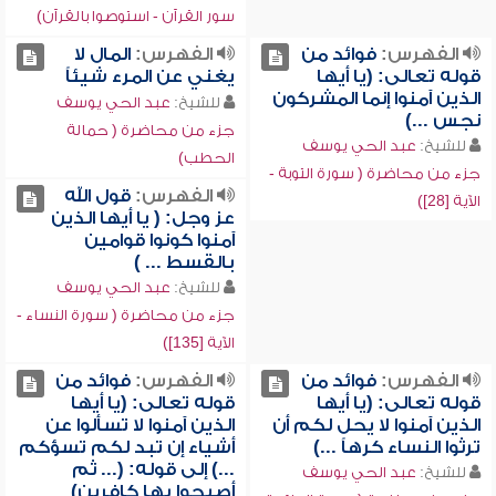
سور القرآن - استوصوا بالقرآن)
الفهرس:
فوائد من
الفهرس:
المال لا
قوله تعالى: (يا أيها
يغني عن المرء شيئاً
الذين آمنوا إنما المشركون
للشيخ:
عبد الحي يوسف
نجس ...)
جزء من محاضرة ( حمالة
للشيخ:
عبد الحي يوسف
الحطب)
جزء من محاضرة ( سورة التوبة -
الفهرس:
قول الله
الآية [28])
عز وجل: ( يا أيها الذين
آمنوا كونوا قوامين
بالقسط ... )
للشيخ:
عبد الحي يوسف
جزء من محاضرة ( سورة النساء -
الآية [135])
الفهرس:
فوائد من
الفهرس:
فوائد من
قوله تعالى: (يا أيها
قوله تعالى: (يا أيها
الذين آمنوا لا يحل لكم أن
الذين آمنوا لا تسألوا عن
ترثوا النساء كرهاً ...)
أشياء إن تبد لكم تسؤكم
...) إلى قوله: (... ثم
للشيخ:
عبد الحي يوسف
أصبحوا بها كافرين)