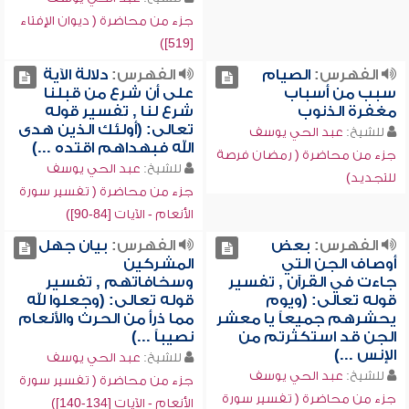
جزء من محاضرة ( ديوان الإفتاء
[519])
الفهرس:
الصيام
الفهرس:
دلالة الآية
سبب من أسباب
على أن شرع من قبلنا
مغفرة الذنوب
شرع لنا , تفسير قوله
تعالى: (أولئك الذين هدى
للشيخ:
عبد الحي يوسف
الله فبهداهم اقتده ...)
جزء من محاضرة ( رمضان فرصة
للشيخ:
عبد الحي يوسف
للتجديد)
جزء من محاضرة ( تفسير سورة
الأنعام - الآيات [84-90])
الفهرس:
بعض
الفهرس:
بيان جهل
أوصاف الجن التي
المشركين
جاءت في القرآن , تفسير
وسخافاتهم , تفسير
قوله تعالى: (ويوم
قوله تعالى: (وجعلوا لله
يحشرهم جميعاً يا معشر
مما ذرأ من الحرث والأنعام
الجن قد استكثرتم من
نصيباً ...)
الإنس ...)
للشيخ:
عبد الحي يوسف
للشيخ:
عبد الحي يوسف
جزء من محاضرة ( تفسير سورة
جزء من محاضرة ( تفسير سورة
الأنعام - الآيات [134-140])