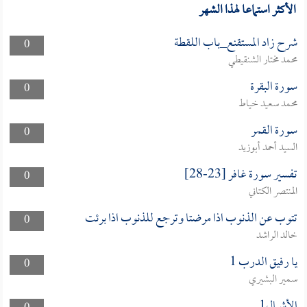
الأكثر استماعا لهذا الشهر
شرح زاد المستقنع_باب اللقطة
0
محمد مختار الشنقيطي
سورة البقرة
0
محمد سعيد خياط
سورة القمر
0
السيد أحمد أبوزيد
تفسير سورة غافر [23-28]
0
المنتصر الكتاني
تتوب عن الذنوب اذا مرضتا وترجع للذنوب اذا برئت
0
خالد الراشد
يا رفيق الدرب 1
0
سمير البشيري
الأشبال1