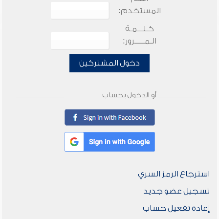
المستخدم:
كـلـــمـة
الـمـــــرور:
دخول المشتركين
أو الدخول بحساب
استرجاع الرمز السري
تسجيل عضو جديد
إعادة تفعيل حساب