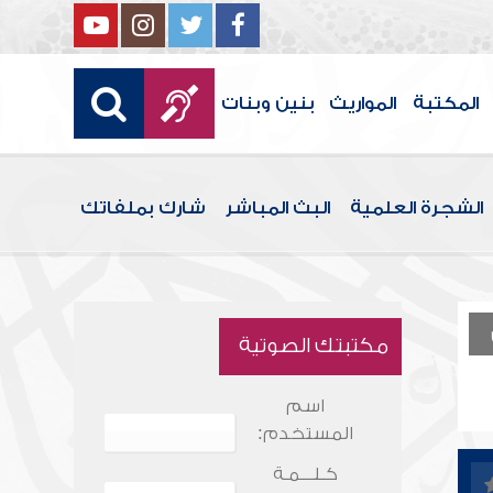
المكتبة
المواريث
بنين وبنات
الشجرة العلمية
البث المباشر
شارك بملفاتك
مكتبتك الصوتية
اسم
المستخدم:
كـلـــمـة