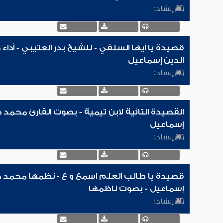
إنشاد:
قصيدة يا أيها السلفي - للشيخ بدر العتيبي - أدا
الدين إسماعيل
إنشاد:
القصيدة التائية لابن تيمية - بصوت القارئ محمد 
إسماعيل
إنشاد:
قصيدة يا طالب العلم اسمع و ع - نظمها محمد ح
إسماعيل - بصوت ناظمها
إنشاد: