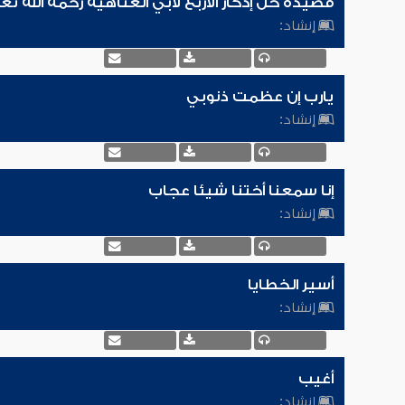
قصيدة خل إدكار الأربع لأبي العتاهية رحمه الله تع
إنشاد:
يارب إن عظمت ذنوبي
إنشاد:
إنا سمعنا أختنا شيئا عجاب
إنشاد:
أسير الخطايا
إنشاد:
أغيب
إنشاد: