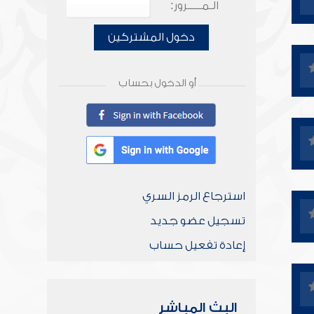
الـمـــــرور:
دخول المشتركين
أو الدخول بحساب
استرجاع الرمز السري
تسجيل عضو جديد
إعادة تفعيل حساب
البث المباشر