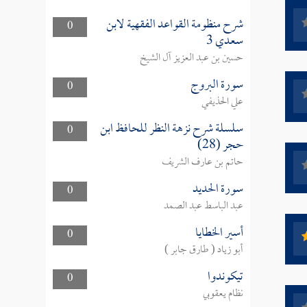
شرح منظومة القواعد الفقهية لابن
0
سعدي 3
حسين بن عبد العزيز آل الشيخ
سورة البروج
0
علي الحذيفي
سلسلة شرح نزهة النظر للحافظ ابن
0
حجر (28)
حاتم بن عارف الشريف
سورة الحديد
0
عبد الباسط عبد الصمد
أسير الخطايا
0
أبو زياد ( طارق جابر )
تيكوندوا
0
نظام يعقوبي