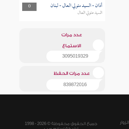
أذان - السيد متولي العال - لبنان
0
السيد متولي العال
عدد مرات
الاستماع
3095019329
عدد مرات الحفظ
839872016
زوار
جميع الحقوق محفوظة © 2026 - 1998
لشبكة إسلام ويب