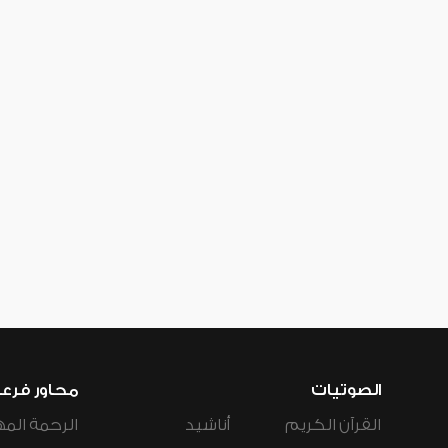
الصوتيات
محاور فرع
القرآن الكريم
أناشيد
الرحمة المه