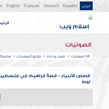
عربي
Español
Deutsch
Français
English
ia
الرئي
الصوتيات
الصوتيات
علماء ودعاة
طارق السويدان
سلسلة 
قصص الأنبياء - قصة ابراهيم في فلسطين
لوط