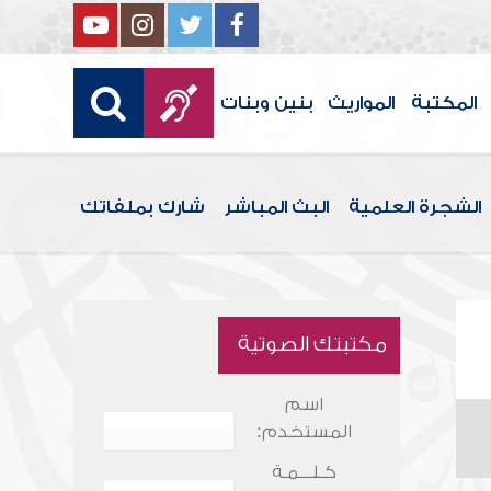
المكتبة
المواريث
بنين وبنات
الشجرة العلمية
البث المباشر
شارك بملفاتك
مكتبتك الصوتية
اسم
المستخدم:
كـلـــمـة