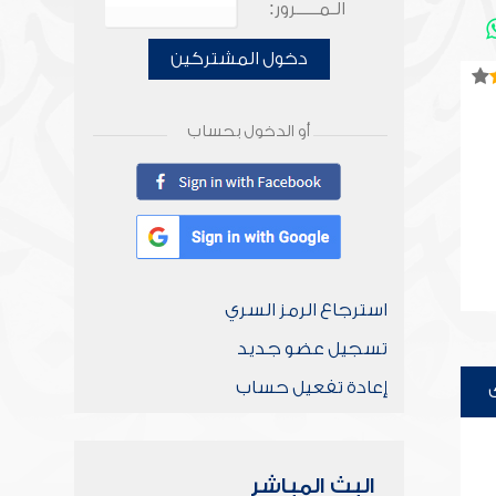
الـمـــــرور:
دخول المشتركين
أو الدخول بحساب
استرجاع الرمز السري
تسجيل عضو جديد
إعادة تفعيل حساب
البث المباشر