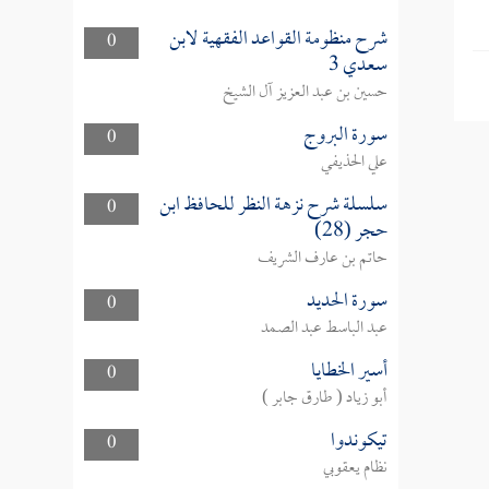
شرح منظومة القواعد الفقهية لابن
0
سعدي 3
حسين بن عبد العزيز آل الشيخ
سورة البروج
0
علي الحذيفي
سلسلة شرح نزهة النظر للحافظ ابن
0
حجر (28)
حاتم بن عارف الشريف
سورة الحديد
0
عبد الباسط عبد الصمد
أسير الخطايا
0
أبو زياد ( طارق جابر )
تيكوندوا
0
نظام يعقوبي