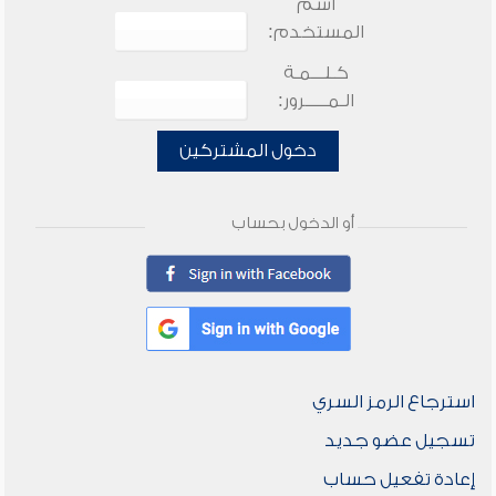
اسم
المستخدم:
كـلـــمـة
الـمـــــرور:
دخول المشتركين
أو الدخول بحساب
استرجاع الرمز السري
تسجيل عضو جديد
إعادة تفعيل حساب