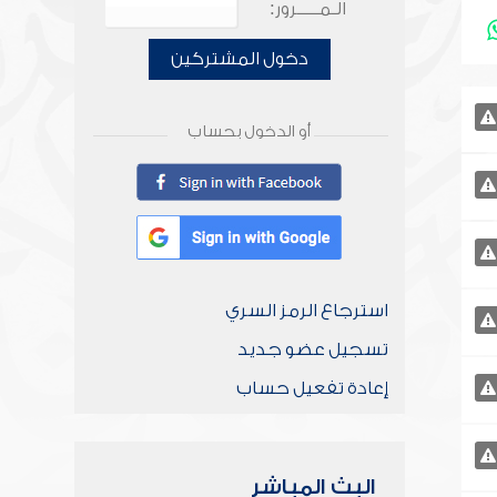
الـمـــــرور:
دخول المشتركين
أو الدخول بحساب
استرجاع الرمز السري
تسجيل عضو جديد
إعادة تفعيل حساب
البث المباشر