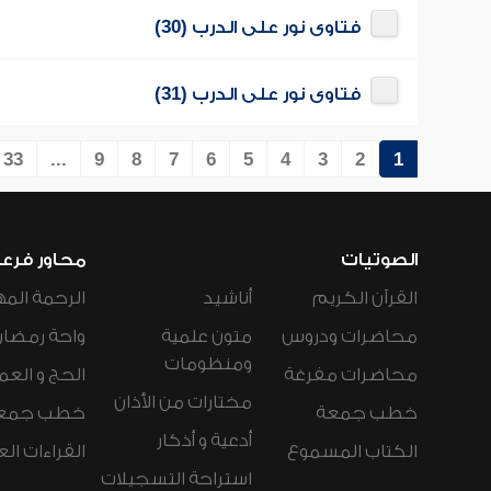
فتاوى نور على الدرب (30)
فتاوى نور على الدرب (31)
33
...
9
8
7
6
5
4
3
2
1
الصوتيات
محاور فرع
القرآن الكريم
أناشيد
الرحمة المه
محاضرات ودروس
متون علمية
واحة رمضان
ومنظومات
محاضرات مفرغة
الحج و العم
مختارات من الأذان
خطب جمعة
خطب جمع
أدعية و أذكار
الكتاب المسموع
القراءات ال
استراحة التسجيلات