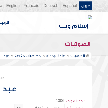
عربي
Español
Deutsch
Français
English
ia
الرئي
الصوتيات
الصوتيات
علماء ودعاة
محاضرات مفرغة
عبد الع
صف
عبد ا
عدد المواد :
1006