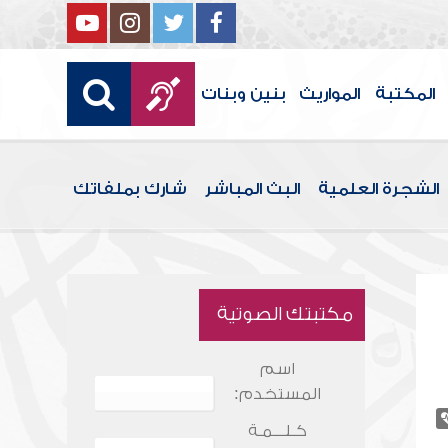
المكتبة
المواريث
بنين وبنات
الشجرة العلمية
البث المباشر
شارك بملفاتك
مكتبتك الصوتية
اسم
المستخدم:
كـلـــمـة