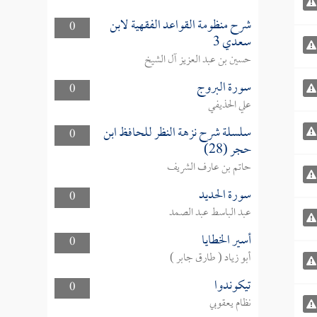
شرح منظومة القواعد الفقهية لابن
0
سعدي 3
حسين بن عبد العزيز آل الشيخ
سورة البروج
0
علي الحذيفي
سلسلة شرح نزهة النظر للحافظ ابن
0
حجر (28)
حاتم بن عارف الشريف
سورة الحديد
0
عبد الباسط عبد الصمد
أسير الخطايا
0
أبو زياد ( طارق جابر )
تيكوندوا
0
نظام يعقوبي