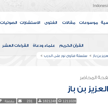
Indones
سية
موسوعات
مقالات
الفتوى
الاستشارات
الصوتيات
القرآن الكريم
علماء ودعاة
القراءات العشر
زيز بن باز
سلسلة فتاوى نور على الدرب
حة المحاضر
لعزيز بن باز
1211028
1821248
231
مفضلة