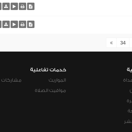
34
ية
خدمات تفاعلية
داة
المواريث
مشاركات ال
مواقيت الصلاة
رة
ة
عشر