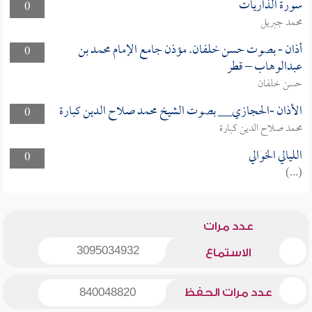
سورة الذاريات
0
محمد جبريل
أذان - بصوت حسن خلفان. مؤذن جامع الإمام محمد بن
0
عبدالوهاب – قطر
حسن خلفان
الأذان -الحجازي__ بصوت الشيخ محمد صلاح الدين كبارة
0
محمد صلاح الدين كبارة
الليالي الخوالي
0
(...)
عدد مرات
3095034932
الاستماع
عدد مرات الحفظ
840048820