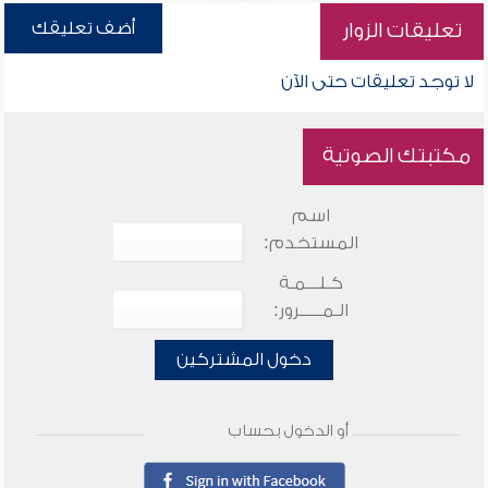
أضف تعليقك
تعليقات الزوار
لا توجد تعليقات حتى الآن
مكتبتك الصوتية
اسم
المستخدم:
كـلـــمـة
الـمـــــرور:
دخول المشتركين
أو الدخول بحساب