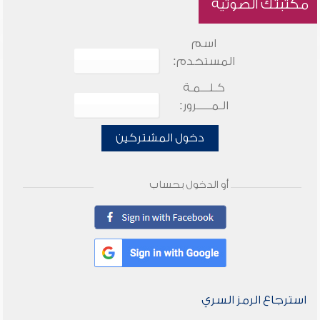
مكتبتك الصوتية
اسم
المستخدم:
كـلـــمـة
الـمـــــرور:
دخول المشتركين
أو الدخول بحساب
استرجاع الرمز السري