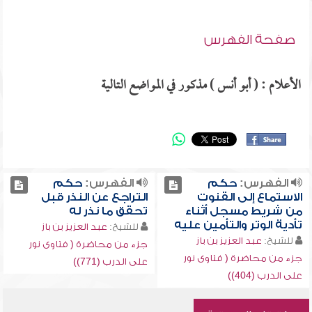
صفحة الفهرس
الأعلام : ( أبو أنس ) مذكور في المواضع التالية
الفهرس:
حكم
الفهرس:
حكم
الاستماع إلى القنوت
التراجع عن النذر قبل
من شريط مسجل أثناء
تحقق ما نذر له
تأدية الوتر والتأمين عليه
للشيخ:
عبد العزيز بن باز
للشيخ:
عبد العزيز بن باز
جزء من محاضرة ( فتاوى نور
جزء من محاضرة ( فتاوى نور
على الدرب (771))
على الدرب (404))