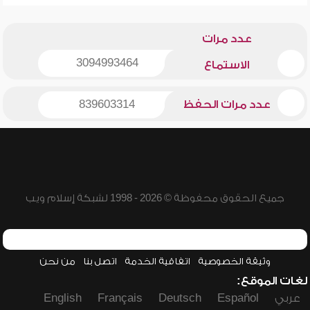
عدد مرات
3094993464
الاستماع
عدد مرات الحفظ
839603314
جميع الحقوق محفوظة © 2026 - 1998 لشبكة إسلام ويب
وثيقة الخصوصية
اتفاقية الخدمة
اتصل بنا
من نحن
لغات الموقع:
عربي
Español
Deutsch
Français
English