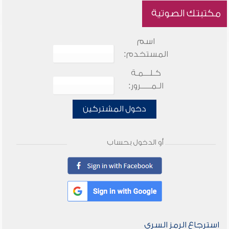
مكتبتك الصوتية
اسم
المستخدم:
كـلـــمـة
الـمـــــرور:
دخول المشتركين
أو الدخول بحساب
استرجاع الرمز السري