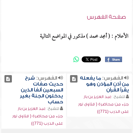
صفحة الفهرس
الأعلام : ( أمجد محمد ) مذكور في المواضع التالية
الفهرس:
ما يفعله
الفهرس:
شرح
من أذن المؤذن وهو
حديث صفات
يقرأ القرآن
السبعين ألفاً الذين
يدخلون الجنة بغير
للشيخ:
عبد العزيز بن باز
حساب
جزء من محاضرة ( فتاوى نور
للشيخ:
عبد العزيز بن باز
على الدرب (771))
جزء من محاضرة ( فتاوى نور
على الدرب (771))