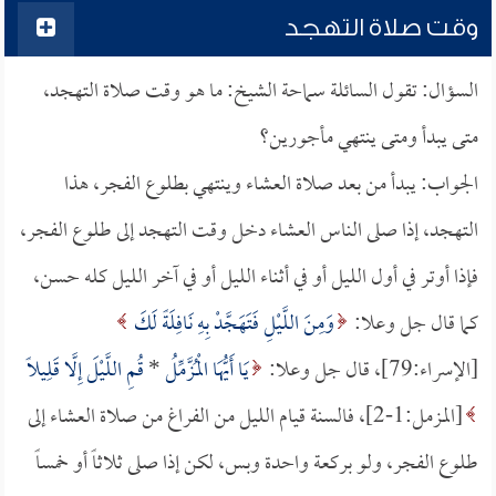
وقت صلاة التهجد
السؤال: تقول السائلة سماحة الشيخ: ما هو وقت صلاة التهجد،
متى يبدأ ومتى ينتهي مأجورين؟
الجواب: يبدأ من بعد صلاة العشاء وينتهي بطلوع الفجر، هذا
التهجد، إذا صلى الناس العشاء دخل وقت التهجد إلى طلوع الفجر،
فإذا أوتر في أول الليل أو في أثناء الليل أو في آخر الليل كله حسن،
كما قال جل وعلا:
وَمِنَ اللَّيْلِ فَتَهَجَّدْ بِهِ نَافِلَةً لَكَ
[الإسراء:79]، قال جل وعلا:
يَا أَيُّهَا الْمُزَّمِّلُ
*
قُمِ اللَّيْلَ إِلَّا قَلِيلًا
[المزمل:1-2]، فالسنة قيام الليل من الفراغ من صلاة العشاء إلى
طلوع الفجر، ولو بركعة واحدة وبس، لكن إذا صلى ثلاثاً أو خمساً