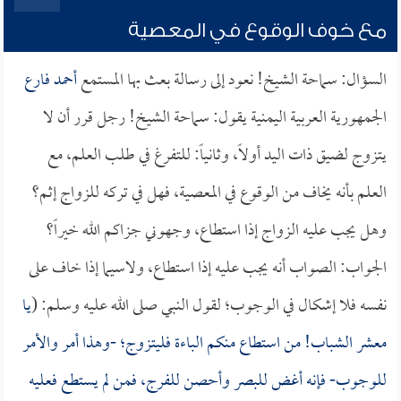
مع خوف الوقوع في المعصية
السؤال: سماحة الشيخ! نعود إلى رسالة بعث بها المستمع
أحمد فارع
الجمهورية العربية اليمنية يقول: سماحة الشيخ! رجل قرر أن لا
يتزوج لضيق ذات اليد أولاً، وثانياً: للتفرغ في طلب العلم، مع
العلم بأنه يخاف من الوقوع في المعصية، فهل في تركه للزواج إثم؟
وهل يجب عليه الزواج إذا استطاع، وجهوني جزاكم الله خيراً؟
الجواب: الصواب أنه يجب عليه إذا استطاع، ولاسيما إذا خاف على
نفسه فلا إشكال في الوجوب؛ لقول النبي صلى الله عليه وسلم: (
يا
معشر الشباب! من استطاع منكم الباءة فليتزوج؛ -وهذا أمر والأمر
للوجوب- فإنه أغض للبصر وأحصن للفرج، فمن لم يستطع فعليه