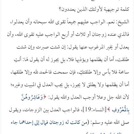
كلمة توجيهية لأولئك الذين يعددون؟
الشيخ: نعم. الواجب عليهم جميعاً تقوى الله سبحانه وأن يعدلوا،
فالذي عنده زوجتان أو ثلاث أو أربع الواجب عليه تقوى الله، وأن
يعدل أو يخير المرغوب عنها يقول: إن شئت صبرت وإن شئت
طلقت، أما أن يظلمها ويؤذيها فلا، بل يجوز له أن يقول لها: أنتِ
سامحة فلا بأس وإلا طلقتكِ، فإن سمحت فالحمد لله وإلا طلقها،
أما أن يظلمها ولا يطلق لا يجوز، بل يجب العدل في المبيت وغيره؛
لأن الله جل وعلا أوجب العدل والله يقول:
وَعَاشِرُوهُنَّ
بِالْمَعْرُوفِ
[النساء:19]، فالواجب العدل بين الزوجات، ويقول
صلى الله عليه وسلم: (
من كانت له زوجتان فمال إلى إحداهما جاء