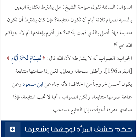
السؤال: السائلة تقول سماحة الشيخ: هل يشترط لكفارة اليمين
بالنسبة لصيام ثلاثة أيام أن تكون متتابعة؟ فإن كان يشترط أن تكون
متتابعة فماذا أفعل بالذي قمت بأدائه؟ هل أقوم بإعادتها أم لا، جزاكم
الله خيراً؟
الجواب: الصواب أنه لا يشترط؛ لأن الله قال:
فَصِيَامُ ثَلاثَةِ أَيَّامٍ
[البقرة:196]، وأطلق سبحانه وتعالى، لكن إذا صامتها متتابعة
يكون أحسن خروجاً من الخلاف؛ لأنه جاء عن
ابن مسعود
وعن
جماعة صومها متتابعة، ولكن الصواب ، أنها لا تجب المتابعة، فإذا
صامتها مفرقة أجزأت، إنما التتابع مستحب.
حكم كشف المرأة لوجهها وشعرها