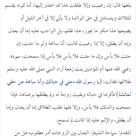
بلغها قال: إن رضيت وإلا طلقت هذا قد اعتذر إليها، أما كونه يقسم
للثلاث ويتساهل في حق الوالدة ولا يأتي إلا في آخر الليل أو
يضيعها هذا منكر ما يجوز، هذا ظلم، بل الواجب عليه إما أن يعدل
وإما أن يطلق، إلا إذا رضيت قالت: أنا سامحة ولو ما جئت، إن
جئت فلا بأس وإن ما جئت فلا بأس فلا بأس إذا سمحت،
سودة
رضي الله عنها أم المؤمنين
بنت زمعة
أراد النبي صلى الله عليه وسلم
طلاقها فقالت: (
يا رسول الله دعني في حبالك وأنا سامحة عن حقي
لـ
عائشة
) فأقرها في حباله وبقيت زوجة له ولم يطلقها برضاها، فإذا
سمحت والدتك فلا بأس، وإلا فلها طلب الطلاق إما أن يعدل وإما
أن يطلق، والإثم عليه إذا كانت لم تسمح.
المقدم: سماحة الشيخ: العدل بين الزوجات أمر مطلوب هل من