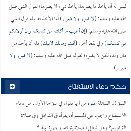
ليس له أن يأخذ ما يضرها، يأخذ شيء لا يضرها؛ لقول النبي صلى
الله عليه وسلم: (
لا ضرر ولا ضرار
) أما الأخذ فدليله قول النبي
صلى الله عليه وسلم: (
إن أطيب ما أكلتم من كسبكم وإن أولادكم
من كسبكم
) وفي لفظ آخر: (
أنت ومالك لأبيك
) فله أن يأخذ من
مال ولده لكن لا يضره؛ لقوله صلى الله عليه وسلم: (
لا ضرر ولا
ضرار
).
حكم دعاء الاستفتاح
السؤال: السائلة
علوة
من أبها تقول في سؤالها الأول: هل دعاء
الاستفتاح واجب على المسلم أن يقرأه في النوافل وفي صلاة
التراويح؟ وهل تبطل الصلاة بتركه، وجهونا بهذا؟