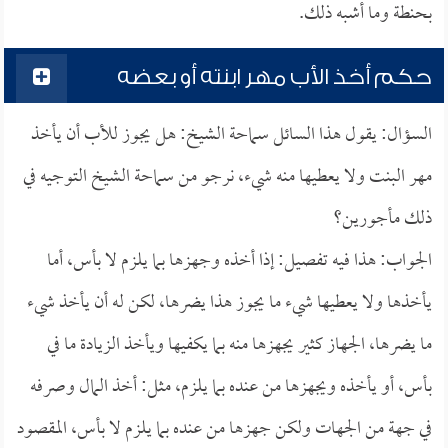
بحنطة وما أشبه ذلك.
حكم أخذ الأب مهر ابنته أو بعضه
السؤال: يقول هذا السائل سماحة الشيخ: هل يجوز للأب أن يأخذ
مهر البنت ولا يعطيها منه شيء، نرجو من سماحة الشيخ التوجيه في
ذلك مأجورين؟
الجواب: هذا فيه تفصيل: إذا أخذه وجهزها بما يلزم لا بأس، أما
يأخذها ولا يعطيها شيء ما يجوز هذا يضرها، لكن له أن يأخذ شيء
ما يضرها، الجهاز كثير يجهزها منه بما يكفيها ويأخذ الزيادة ما في
بأس، أو يأخذه ويجهزها من عنده بما يلزم، مثل: أخذ المال وصرفه
في جهة من الجهات ولكن جهزها من عنده بما يلزم لا بأس، المقصود