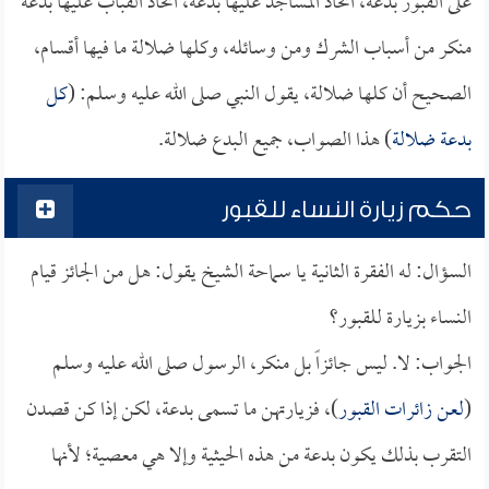
على القبور بدعة، اتخاذ المساجد عليها بدعة، اتخاذ القباب عليها بدعة
منكر من أسباب الشرك ومن وسائله، وكلها ضلالة ما فيها أقسام،
الصحيح أن كلها ضلالة، يقول النبي صلى الله عليه وسلم: (
كل
بدعة ضلالة
) هذا الصواب، جميع البدع ضلالة.
حكم زيارة النساء للقبور
السؤال: له الفقرة الثانية يا سماحة الشيخ يقول: هل من الجائز قيام
النساء بزيارة للقبور؟
الجواب: لا. ليس جائزاً بل منكر، الرسول صلى الله عليه وسلم
(
لعن زائرات القبور
)، فزيارتهن ما تسمى بدعة، لكن إذا كن قصدن
التقرب بذلك يكون بدعة من هذه الحيثية وإلا هي معصية؛ لأنها