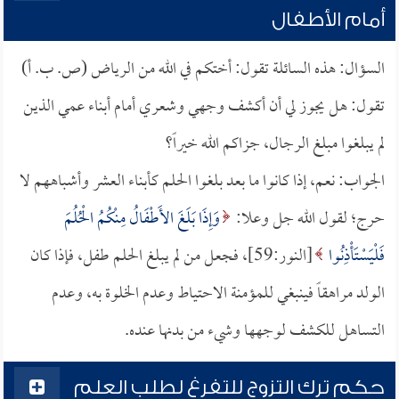
أمام الأطفال
السؤال: هذه السائلة تقول: أختكم في الله من الرياض (ص. ب. أ)
تقول: هل يجوز لي أن أكشف وجهي وشعري أمام أبناء عمي الذين
لم يبلغوا مبلغ الرجال، جزاكم الله خيراً؟
الجواب: نعم، إذا كانوا ما بعد بلغوا الحلم كأبناء العشر وأشباههم لا
حرج؛ لقول الله جل وعلا:
وَإِذَا بَلَغَ الأَطْفَالُ مِنْكُمُ الْحُلُمَ
فَلْيَسْتَأْذِنُوا
[النور:59]، فجعل من لم يبلغ الحلم طفل، فإذا كان
الولد مراهقاً فينبغي للمؤمنة الاحتياط وعدم الخلوة به، وعدم
التساهل للكشف لوجهها وشيء من بدنها عنده.
حكم ترك التزوج للتفرغ لطلب العلم