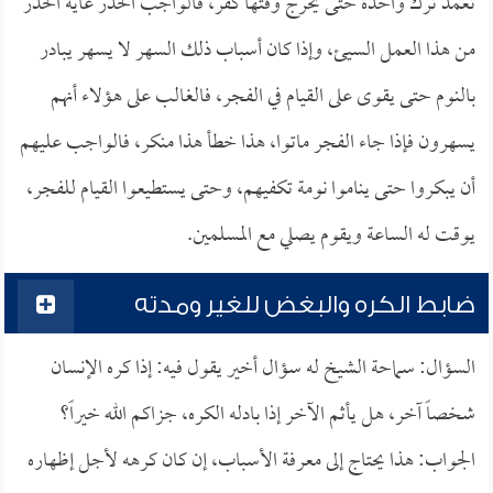
تعمد ترك واحدة حتى يخرج وقتها كفر، فالواجب الحذر غاية الحذر
من هذا العمل السيئ، وإذا كان أسباب ذلك السهر لا يسهر يبادر
بالنوم حتى يقوى على القيام في الفجر، فالغالب على هؤلاء أنهم
يسهرون فإذا جاء الفجر ماتوا، هذا خطأ هذا منكر، فالواجب عليهم
أن يبكروا حتى يناموا نومة تكفيهم، وحتى يستطيعوا القيام للفجر،
يوقت له الساعة ويقوم يصلي مع المسلمين.
ضابط الكره والبغض للغير ومدته
السؤال: سماحة الشيخ له سؤال أخير يقول فيه: إذا كره الإنسان
شخصاً آخر، هل يأثم الآخر إذا بادله الكره، جزاكم الله خيراً؟
الجواب: هذا يحتاج إلى معرفة الأسباب، إن كان كرهه لأجل إظهاره