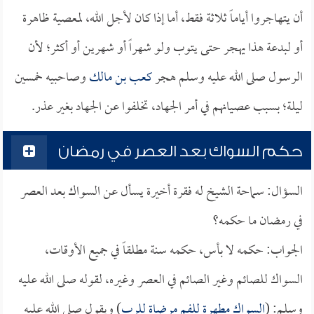
أن يتهاجروا أياماً ثلاثة فقط، أما إذا كان لأجل الله، لمعصية ظاهرة
أو لبدعة هذا يهجر حتى يتوب ولو شهراً أو شهرين أو أكثر؛ لأن
الرسول صلى الله عليه وسلم هجر
كعب بن مالك
وصاحبيه خمسين
ليلة؛ بسبب عصيانهم في أمر الجهاد، تخلفوا عن الجهاد بغير عذر.
حكم السواك بعد العصر في رمضان
السؤال: سماحة الشيخ له فقرة أخيرة يسأل عن السواك بعد العصر
في رمضان ما حكمه؟
الجواب: حكمه لا بأس، حكمه سنة مطلقاً في جميع الأوقات،
السواك للصائم وغير الصائم في العصر وغيره، لقوله صلى الله عليه
وسلم: (
السواك مطهرة للفم مرضاة للرب
) ويقول صلى الله عليه