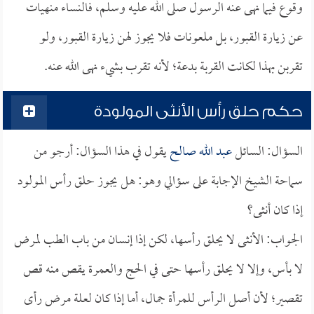
وقوع فيما نهى عنه الرسول صلى الله عليه وسلم، فالنساء منهيات
عن زيارة القبور، بل ملعونات فلا يجوز لهن زيارة القبور، ولو
تقربن بهذا لكانت القربة بدعة؛ لأنه تقرب بشيء نهى الله عنه.
حكم حلق رأس الأنثى المولودة
السؤال: السائل
عبد الله صالح
يقول في هذا السؤال: أرجو من
سماحة الشيخ الإجابة على سؤالي وهو: هل يجوز حلق رأس المولود
إذا كان أنثى؟
الجواب: الأنثى لا يحلق رأسها، لكن إذا إنسان من باب الطب لمرض
لا بأس، وإلا لا يحلق رأسها حتى في الحج والعمرة يقص منه قص
تقصير؛ لأن أصل الرأس للمرأة جمال، أما إذا كان لعلة مرض رأى