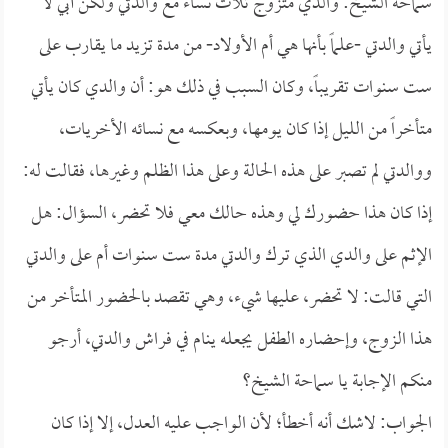
سماحة الشيخ: والدي متزوج ثلاث نساء مع والدتي ولكن أبي لا
يأتي والدتي -علماً بأنها هي أم الأولاد- من مدة تزيد ما يقارب على
ست سنوات تقريباً، وكان السبب في ذلك هو: أن والدي كان يأتي
متأخراً من الليل إذا كان يومها، وبعكسه مع نسائه الأخريات،
ووالدتي لم تصبر على هذه الحالة وعلى هذا الظلم وغيرها، فقالت له:
إذا كان هذا حضورك لي وهذه حالك معي فلا تحضر، السؤال: هل
الإثم على والدي الذي ترك والدتي مدة ست سنوات أم على والدتي
التي قالت: لا تحضر، عليها شيء، وهي تقصد بالحضور المتأخر من
هذا الزوج، وإحضاره الطفل يجعله ينام في فراش والدتي، أرجو
منكم الإجابة يا سماحة الشيخ؟
الجواب: لاشك أنه أخطأ؛ لأن الواجب عليه العدل، إلا إذا كان