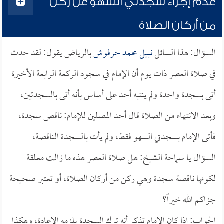
عدم إجزاء سجدتي السهو عن ركن
من أركان الصلاة
السؤال: هذا السائل
نبيل محمد حرفوش
بالرياض يقول: لقد حدث
في صلاة العصر ذات يوم أن الإمام في سجود الركعة الرابعة الأخيرة
أتى بسجدة واحدة ولم ينتبه أحد على أساس بأنه أتى بالسجدتين،
وبعد الانتهاء من الصلاة قال أحد المصلين للإمام: ناقص سجدة،
فأتى الإمام بسجدتي السهو فقط، ولم يأت بالسجدة الناقصة،
السؤال يا سماحة الشيخ: هل صلاة العصر هذه ما زالت معلقة
لكونها ناقصة سجدة وهي ركن من أركان الصلاة، أو تعتبر صحيحة
جزاكم الله خيراً؟
الجواب: إذا كان الإمام تذكر أنه ترك السجدة يلزمه الإعادة، وهكذا