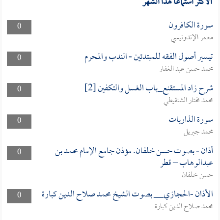
الأكثر استماعا لهذا الشهر
سورة الكافرون
0
معمر الإندونيسي
تيسير أصول الفقه للمبتدئين - الندب والمحرم
0
محمد حسن عبد الغفار
شرح زاد المستقنع_باب الغسل والتكفين [2]
0
محمد مختار الشنقيطي
سورة الذاريات
0
محمد جبريل
أذان - بصوت حسن خلفان. مؤذن جامع الإمام محمد بن
0
عبدالوهاب – قطر
حسن خلفان
الأذان -الحجازي__ بصوت الشيخ محمد صلاح الدين كبارة
0
محمد صلاح الدين كبارة