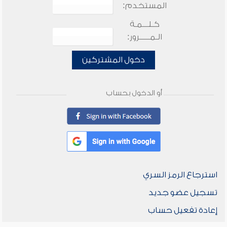
المستخدم:
كـلـــمـة
الـمـــــرور:
دخول المشتركين
أو الدخول بحساب
استرجاع الرمز السري
تسجيل عضو جديد
إعادة تفعيل حساب