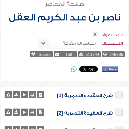
صفحة المحاضر
ناصر بن عبد الكريم العقل
عدد المواد :
30
التــصنـيــف:
245985
511744
158
مفضلة
شرح العقيدة التدمرية [1]
شرح العقيدة التدمرية [2]