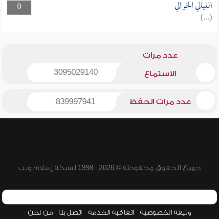
الليالي الخوالي
0
(...)
عدد مرات
3095029140
الاستماع
عدد مرات الحفظ
839997941
جميع الحقوق محفوظة © 2026 - 1998 لشبكة إسلام ويب
وثيقة الخصوصية
اتفاقية الخدمة
اتصل بنا
من نحن