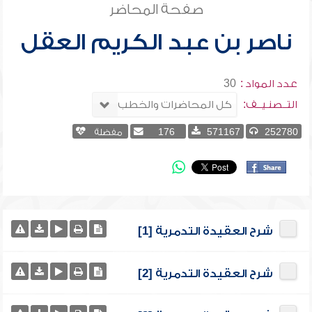
صفحة المحاضر
ناصر بن عبد الكريم العقل
عدد المواد :
30
التــصنـيــف:
252780
571167
176
مفضلة
شرح العقيدة التدمرية [1]
شرح العقيدة التدمرية [2]