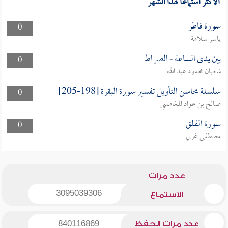
الأكثر استماعا لهذا الشهر
سورة فاطر
0
ياسر سلامة
بين يدى الساعة - الصراط
0
شعبان محمود عبد الله
سلسلة محاسن التأويل تفسير سورة البقرة [198-205]
0
صالح بن عواد المغامسي
سورة الفلق
0
مصطفى غربي
عدد مرات
3095039306
الاستماع
عدد مرات الحفظ
840116869