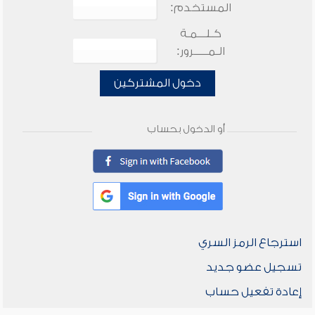
المستخدم:
كـلـــمـة
الـمـــــرور:
دخول المشتركين
أو الدخول بحساب
استرجاع الرمز السري
تسجيل عضو جديد
إعادة تفعيل حساب