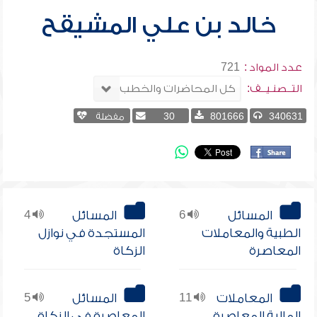
خالد بن علي المشيقح
عدد المواد :
721
التــصنـيــف:
340631
801666
30
مفضلة
المسائل
6
المسائل
4
الطبية والمعاملات
المستجدة في نوازل
المعاصرة
الزكاة
المعاملات
11
المسائل
5
المالية المعاصرة
المعاصرة في الزكاة