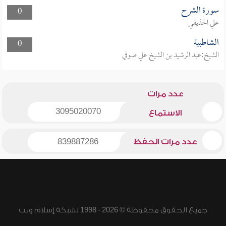
سورة الشرح
0
علي الحذيفي
الشاطبية
0
الشيخ:عبد الرشيد بن الشيخ علي صوفي
عدد مرات
3095020070
الاستماع
عدد مرات الحفظ
839887286
جميع الحقوق محفوظة © 2026 - 1998 لشبكة إسلام ويب