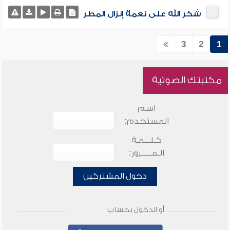
شكر الله على نعمة إنزال المطر
3
2
1
مكتبتك الصوتية
اسم
المستخدم:
كـلـــمـة
الـمـــــرور:
دخول المشتركين
أو الدخول بحساب