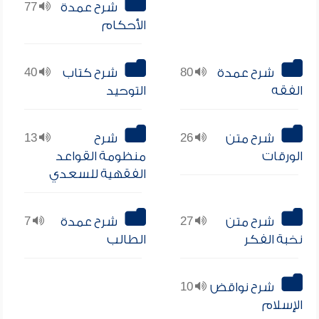
شرح عمدة
77
الأحكام
شرح عمدة
80
شرح كتاب
40
الفقه
التوحيد
شرح متن
26
شرح
13
الورقات
منظومة القواعد
الفقهية للسعدي
شرح متن
27
شرح عمدة
7
نخبة الفكر
الطالب
شرح نواقض
10
الإسلام