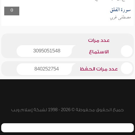
سورة الفلق
0
مصطفى غربي
عدد مرات
3095051548
الاستماع
عدد مرات الحفظ
840252754
جميع الحقوق محفوظة © 2026 - 1998 لشبكة إسلام ويب