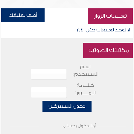
أضف تعليقك
تعليقات الزوار
لا توجد تعليقات حتى الآن
مكتبتك الصوتية
اسم
المستخدم:
كـلـــمـة
الـمـــــرور:
دخول المشتركين
أو الدخول بحساب