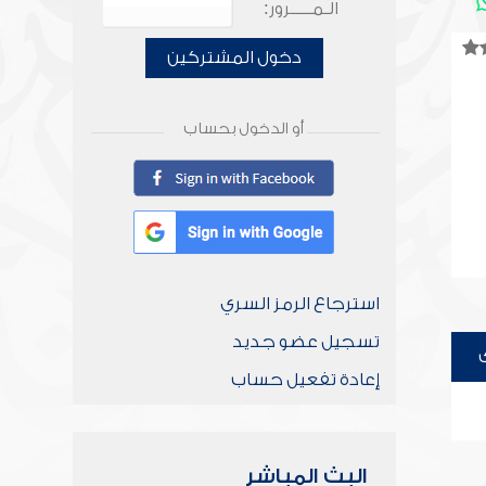
الـمـــــرور:
دخول المشتركين
أو الدخول بحساب
استرجاع الرمز السري
تسجيل عضو جديد
إعادة تفعيل حساب
البث المباشر