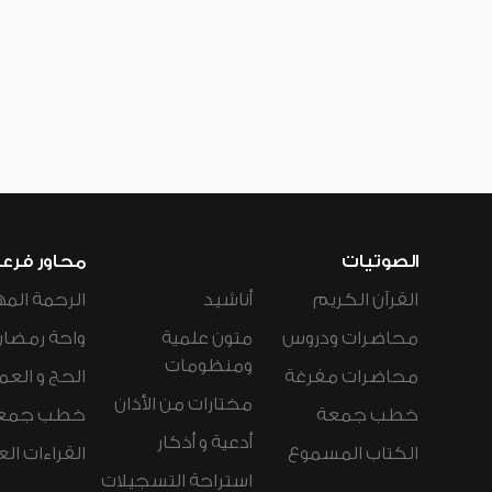
الصوتيات
محاور فرع
القرآن الكريم
أناشيد
الرحمة المه
محاضرات ودروس
متون علمية
واحة رمضان
ومنظومات
محاضرات مفرغة
الحج و العم
مختارات من الأذان
خطب جمعة
خطب جمع
أدعية و أذكار
الكتاب المسموع
القراءات ال
استراحة التسجيلات