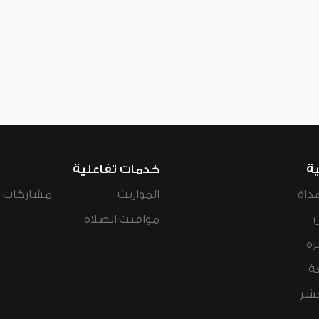
ية
خدمات تفاعلية
داة
المواريث
مشاركات ال
مواقيت الصلاة
رة
ة
عشر