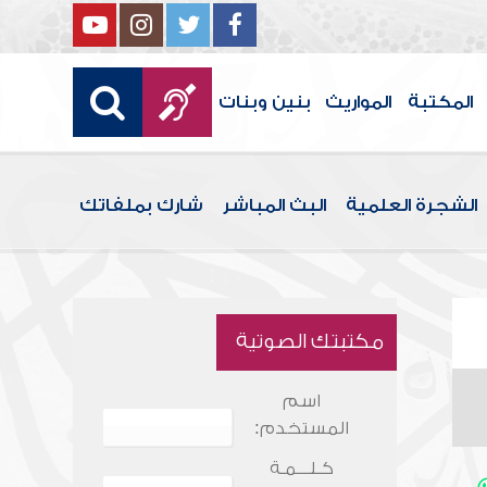
المكتبة
المواريث
بنين وبنات
الشجرة العلمية
البث المباشر
شارك بملفاتك
مكتبتك الصوتية
اسم
المستخدم:
كـلـــمـة