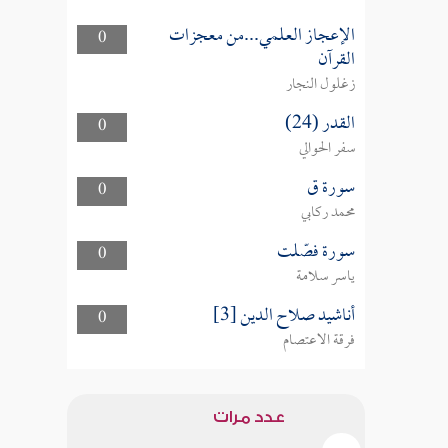
الإعجاز العلمي...من معجزات
0
القرآن
زغلول النجار
القدر (24)
0
سفر الحوالي
سورة ق
0
محمد ركابي
سورة فصّلت
0
ياسر سلامة
أناشيد صلاح الدين [3]
0
فرقة الاعتصام
عدد مرات