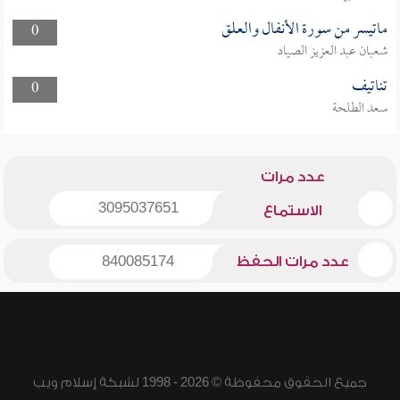
ماتيسر من سورة الأنفال والعلق
0
شعبان عبد العزيز الصياد
تناتيف
0
سعد الطلحة
عدد مرات
3095037651
الاستماع
عدد مرات الحفظ
840085174
جميع الحقوق محفوظة © 2026 - 1998 لشبكة إسلام ويب