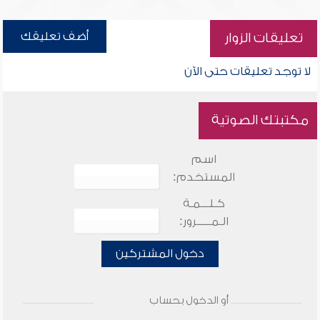
أضف تعليقك
تعليقات الزوار
لا توجد تعليقات حتى الآن
مكتبتك الصوتية
اسم
المستخدم:
كـلـــمـة
الـمـــــرور:
دخول المشتركين
أو الدخول بحساب