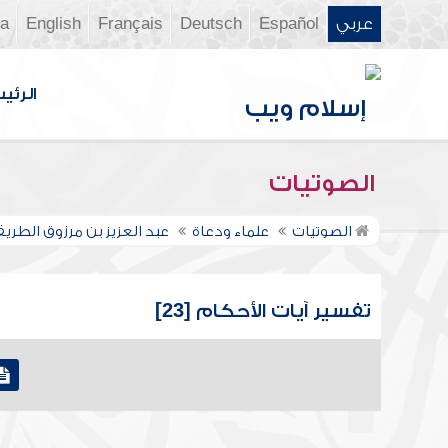
عربي
Español
Deutsch
Français
English
ia
الرئي
الصوتيات
الصوتيات
علماء ودعاة
عبد العزيز بن مرزوق الطري
تفسير آيات الأحكام [23]