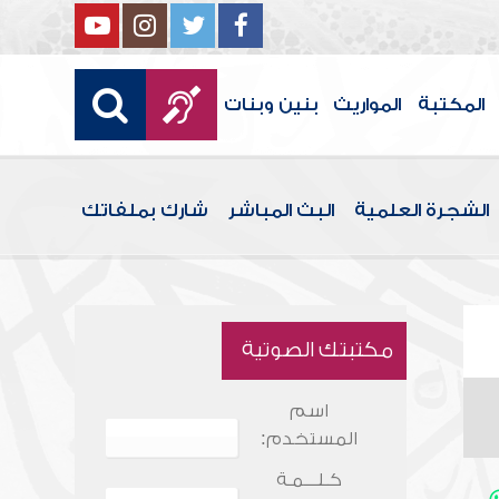
المكتبة
المواريث
بنين وبنات
الشجرة العلمية
البث المباشر
شارك بملفاتك
مكتبتك الصوتية
اسم
المستخدم:
كـلـــمـة