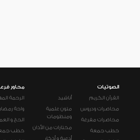
الصوتيات
محاور فرع
القرآن الكريم
أناشيد
الرحمة المه
محاضرات ودروس
متون علمية
واحة رمضان
ومنظومات
محاضرات مفرغة
الحج و العم
مختارات من الأذان
خطب جمعة
خطب جمع
أدعية و أذكار