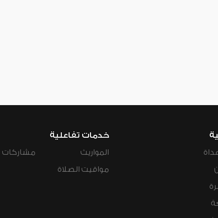
ية
خدمات تفاعلية
داة
المواريث
مشاركات ال
مواقيت الصلاة
رة
ة