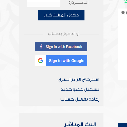
الـمـــــرور:
دخول المشتركين
أو الدخول بحساب
استرجاع الرمز السري
تسجيل عضو جديد
إعادة تفعيل حساب
البث المباشر