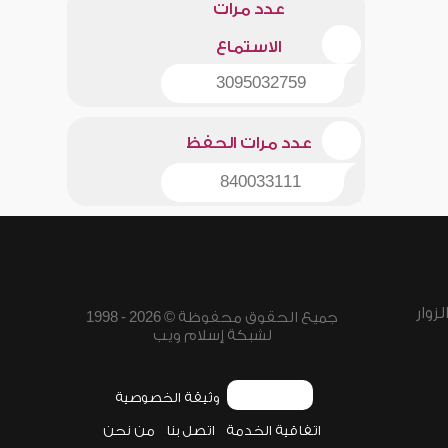
عدد مرات
الاستماع
3095032759
عدد مرات الحفظ
840033111
زوار
جميع الحقوق محفوظة © 2026 - 1998
لشبكة إسلام ويب
وثيقة الخصوصية
اتفاقية الخدمة
اتصل بنا
من نحن