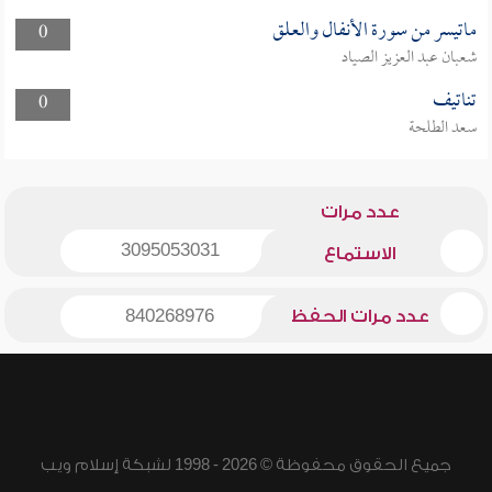
ماتيسر من سورة الأنفال والعلق
0
شعبان عبد العزيز الصياد
تناتيف
0
سعد الطلحة
عدد مرات
3095053031
الاستماع
عدد مرات الحفظ
840268976
جميع الحقوق محفوظة © 2026 - 1998 لشبكة إسلام ويب