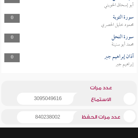
أبو إسحاق الحويني
سورة التوبة
0
محمود خليل الحصري
سورة النحل
0
محمد أبو سنينة
أذان إبراهيم جبر
0
إبراهيم جبر
عدد مرات
3095049616
الاستماع
عدد مرات الحفظ
840238002