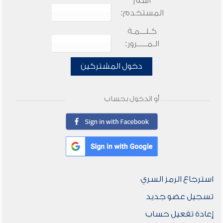
اسم
المستخدم:
كـلـــمـة
الـمـــــرور:
دخول المشتركين
أو الدخول بحساب
استرجاع الرمز السري
تسجيل عضو جديد
إعادة تفعيل حساب