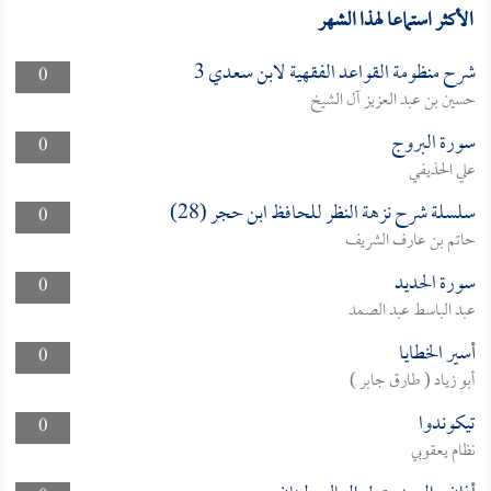
الأكثر استماعا لهذا الشهر
شرح منظومة القواعد الفقهية لابن سعدي 3
0
حسين بن عبد العزيز آل الشيخ
سورة البروج
0
علي الحذيفي
سلسلة شرح نزهة النظر للحافظ ابن حجر (28)
0
حاتم بن عارف الشريف
سورة الحديد
0
عبد الباسط عبد الصمد
أسير الخطايا
0
أبو زياد ( طارق جابر )
تيكوندوا
0
نظام يعقوبي