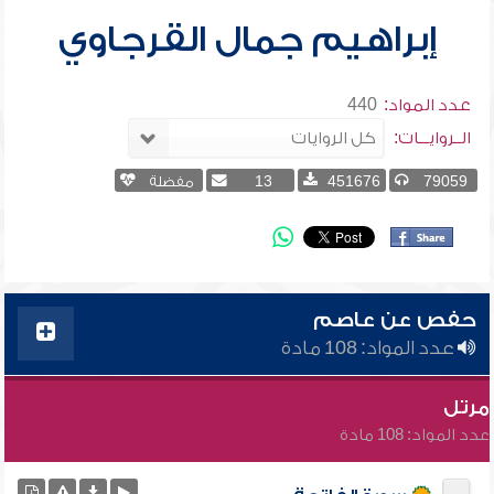
إبراهيم جمال القرجاوي
عدد المواد:
440
الــروايـــات:
79059
451676
13
مفضلة
حفص عن عاصم
عدد المواد: 108 مادة
مرتل
عدد المواد: 108 مادة