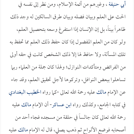
أبي حنيفة
، وغيرهم من أئمة الإسلام، ومن نظر إلى نفسه في
الحث على العلم وبيان فضله وبيان طرق السالكين له وجد ذلك
ظاهراً بيناً، بل إن الإنسان إذا استفرغ وسعه بتحصيل العلم،
ولو كان من العلم المفضول إذا كان حفظ ذلك العلم مما تحفظ به
تلك المسألة، ولا حافظ لها إلا ذلك الشخص كانت في حقه أولى
من الفرائض ومتأكدات النوازل؛ ولهذا كان جملة من العلماء ربما
تساهلوا ببعض النوافل، وتركوها لأجل تحقيق العلم، وقد جاء
عن الإمام
مالك
عليه رحمة الله تعالى -كما رواه
الخطيب البغدادي
في كتابه الجامع، وكذلك رواه
ابن عساكر
- أن الإمام
مالك
عليه
رحمة الله تعالى كان جالساً في حلقة من مسجده فجاء أحد من
أصحابه فوضع الألواح ثم ذهب يصلي، قال له الإمام
مالك
عليه