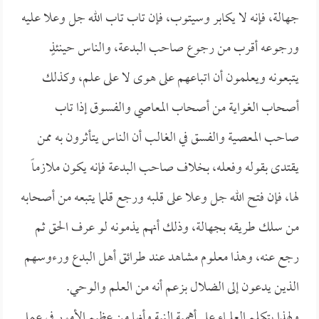
جهالة، فإنه لا يكابر وسيتوب، فإن تاب تاب الله جل وعلا عليه
ورجوعه أقرب من رجوع صاحب البدعة، والناس حينئذٍ
يتبعونه ويعلمون أن اتباعهم على هوى لا على علم، وكذلك
أصحاب الغواية من أصحاب المعاصي والفسوق إذا تاب
صاحب المعصية والفسق في الغالب أن الناس يتأثرون به ممن
يقتدى بقوله وفعله، بخلاف صاحب البدعة فإنه يكون ملازماً
لها، فإن فتح الله جل وعلا على قلبه ورجع قلما يتبعه من أصحابه
من سلك طريقه بجهالة، وذلك أنهم يذمونه لو عرف الحق ثم
رجع عنه، وهذا معلوم مشاهد عند طرائق أهل البدع ورءوسهم
الذين يدعون إلى الضلال بزعم أنه من العلم والوحي.
ولهذا يتكلم العلماء على أهمية النية وأنها من عظيم الأمور في عمل