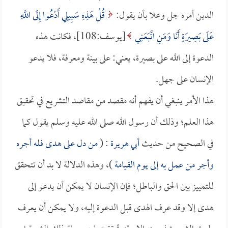
الدين أمره جل وعلا بأن يقول:
قُلْ هَذِهِ سَبِيلِي أَدْعُوا إِلَى اللَّهِ
عَلَى بَصِيرَةٍ أَنَا وَمَنِ اتَّبَعَنِي
[يوسف:108]، فكانت هذه
الدعوة إلى الله على بصيرة، يعني: على بينة ومعرفة، فلا يدعو
الإنسان على جهل.
هذا الأمر ينبغي أن يفهم أنه مقصد من مقاصد التشريع في تحقيق
هذا العلم؛ وذلك أن رسول الله صلى الله عليه وسلم يقول كما
في الصحيح من حديث
أبي هريرة
: (
من دل على هدى فله أجره
وأجر من عمل به إلى يوم القيامة
)، وهذه الدلالة لا بد أن تتحقق
للتمييز بين الحق والباطل؛ فإن الإنسان لا يمكن أن يدعو إلى
هدى إلا وقد عرف الهدى قبل الدعوة إليه، ولا يمكن أن يعرف