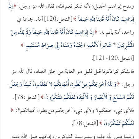
ومدح إبراهيم الخليل؛ لأنه شكر نعم الله، فقال الله عز وجل:
إِنَّ
إِبْرَاهِيمَ كَانَ أُمَّةً قَانِتاً لِلَّهِ حَنِيفاً
[النحل:120] أمة.. جماعة في
واحد، أمة يأتم به:
إِنَّ إِبْرَاهِيمَ كَانَ أُمَّةً قَانِتاً لِلَّهِ حَنِيفاً وَلَمْ يَكُ مِنَ
الْمُشْرِكِينَ
*
شَاكِراً لَأَنْعُمِهِ اجْتَبَاهُ وَهَدَاهُ إِلَى صِرَاطٍ مُسْتَقِيمٍ
[النحل:120-121].
فالشكر كما ذكرنا قبل قليل هو الغاية من خلق العباد، قال الله عز
وجل:
وَاللَّهُ أَخْرَجَكُمْ مِنْ بُطُونِ أُمَّهَاتِكُمْ لا تَعْلَمُونَ شَيْئاً وَجَعَلَ
لَكُمُ السَّمْعَ وَالْأَبْصَارَ وَالْأَفْئِدَةَ لَعَلَّكُمْ تَشْكُرُونَ
[النحل:78].
فلأي شيء خلقكم؟ ولأي شيء أخرجكم من بطون أمهاتكم؟:
لَعَلَّكُمْ تَشْكُرُونَ
[النحل:78].
ونبينا صلى الله عليه وسلم سيد الشاكرين وإمامهم صلى الله عليه