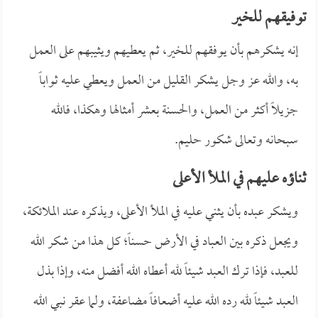
توفيقهم للخير
إنه يشكرهم بأن يوفقهم للخير، ثم يعطيهم ويثيبهم على العمل
به، والله عز وجل يشكر القليل من العمل ويعطي عليه ثواباً
جزيلاً أكثر من العمل، والحسنة بعشر أمثالها وهكذا، فالله
سبحانه وتعالى شكور حليم.
ثناؤه عليهم في الملأ الأعلى
ويشكر عبده بأن يثني عليه في الملأ الأعلى، ويذكره عند الملائكة،
ويجعل ذكره بين العباد في الأرض حسناً؛ كل هذا من شكر الله
للعبد، فإذا ترك العبد شيئاً لله أعطاه الله أفضل منه، وإذا بذل
العبد شيئاً لله رده الله عليه أضعافاً مضاعفة، ولما عقر نبي الله