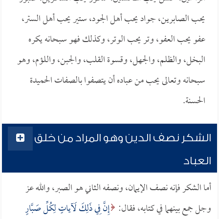
يحب الصابرين، جواد يحب أهل الجود، ستير يحب أهل الستر،
عفو يحب العفو، وتر يحب الوتر، وكذلك فهو سبحانه يكره
البخل، والظلم، والجهل، وقسوة القلب، والجبن، واللؤم، وهو
سبحانه وتعالى يحب من عباده أن يتصفوا بالصفات الحميدة
الحسنة.
الشكر نصف الدين وهو المراد من خلق
العباد
أما الشكر فإنه نصف الإيمان، ونصفه الثاني هو الصبر، والله عز
وجل جمع بينهما في كتابه، فقال:
إِنَّ فِي ذَلِكَ لَآياتٍ لِكُلِّ صَبَّارٍ