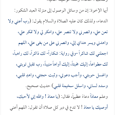
أيها الإخوة: إن من وسائل الوصول إلى منزلة العبد الشكور:
الدعاء، ولذلك كان عليه الصلاة والسلام يقول: (
رب أعني ولا
تعن علي، وانصرني ولا تنصر علي، وامكر لي ولا تمكر علي،
واهدني ويسر هداي إلي، وانصرني على من بغى علي، اللهم
اجعلني لك شاكراً -وفي رواية: شكاراً- لك ذاكراً، لك راهباً،
لك مطواعاً، إليك مخبتاً، إليك أواهاً منيباً، رب تقبل توبتي،
واغسل حوبتي، وأجب دعوتي، وثبت حجتي، واهدِ قلبي،
وسدد لساني، واسلل سخيمة قلبي
) حديث صحيح.
وعلم
معاذاً
دعاءً عظيماً، فقال: (
يا
معاذ
! والله إني لأحبك،
أوصيك يا
معاذ
! لا تدع في دبر كل صلاة أن تقول: اللهم أعني