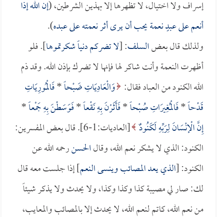
إسراف ولا اختيال، لا تظهرها إلا بهذين الشرطين، (
إن الله إذا
أنعم على عبدٍ نعمة يحب أن يرى أثر نعمته على عبده
).
ولذلك قال بعض
السلف
: [
لا تضركم دنياً شكرتموها
]. فلو
أظهرت النعمة وأنت شاكر لها فإنها لا تضرك بإذن الله. وقد ذم
الله الكنود من العباد فقال:
وَالْعَادِيَاتِ ضَبْحاً
*
فَالْمُورِيَاتِ
قَدْحاً
*
فَالْمُغِيرَاتِ صُبْحاً
*
فَأَثَرْنَ بِهِ نَقْعاً
*
فَوَسَطْنَ بِهِ جَمْعاً
*
إِنَّ الْإنْسَانَ لِرَبِّهِ لَكَنُودٌ
[العاديات:1-6]. قال بعض المفسرين:
الكنود: الذي لا يشكر نعم الله، وقال
الحسن
رحمه الله عن
الكنود: [
الذي يعد المصائب وينسى النعم
] إذا جلست معه قال
لك: صار لي مصيبة كذا وكذا وكذا، ولا يحدث ولا يذكر شيئاً
من نعم الله، كاتم لنعم الله، لا يحدث إلا بالمصائب والمعايب،