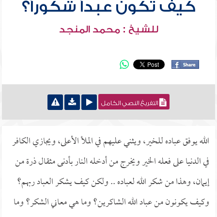
كيف تكون عبداً شكوراً؟
للشيخ : محمد المنجد
التفريغ النصي الكامل
الله يوفق عباده للخير، ويثني عليهم في الملأ الأعلى، ويجازي الكافر
في الدنيا على فعله الخير ويخرج من أدخله النار بأدنى مثقال ذرة من
إيمان، وهذا من شكر الله لعباده .. ولكن كيف يشكر العباد ربهم؟
وكيف يكونون من عباد الله الشاكرين؟ وما هي معاني الشكر؟ وما