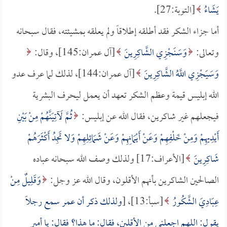
يَشَاءُ
[التوبة:27].
أما جزاء الشكر فقد أطلقه إطلاقاً ولم يعلقه بمشيئته، فقال سبحانه
وتعالى:
وَسَنَجْزِي الشَّاكِرِينَ
[آل عمران:145]، وقال:
وَسَيَجْزِي اللَّهُ الشَّاكِرِينَ
[آل عمران:144]، لذلك لما عرف عدو
الله إبليس قيمة وعظم الشكر تعهد أن يعمل ليحرف البشرية
فيجعلهم غير شاكرين، فقال الله عن إبليس:
ثُمَّ لَآتِيَنَّهُمْ مِنْ بَيْنِ
أَيْدِيهِمْ وَمِنْ خَلْفِهِمْ وَعَنْ أَيْمَانِهِمْ وَعَنْ شَمَائِلِهِمْ وَلا تَجِدُ أَكْثَرَهُمْ
شَاكِرِينَ
[الأعراف:17] ولذلك وصف الله سبحانه عباده
الصالحين الشاكرين بأنهم الأقلون، وقال الله عز وجل:
وَقَلِيلٌ مِنْ
عِبَادِيَ الشَّكُورُ
[سبأ:13]، [
ولذلك ذكر أن
عمر
سمع رجلاً
يقول: اللهم اجعلني من الأقلين، فقال: ما هذا؟ فقال: يا أمير