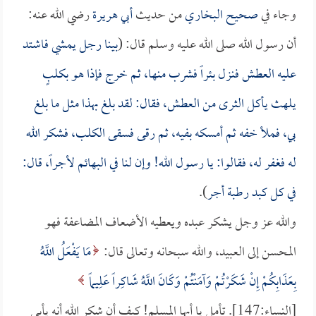
وجاء في
صحيح البخاري
من حديث
أبي هريرة
رضي الله عنه:
أن رسول الله صلى الله عليه وسلم قال: (
بينا رجل يمشي فاشتد
عليه العطش فنزل بئراً فشرب منها، ثم خرج فإذا هو بكلبٍ
يلهث يأكل الثرى من العطش، فقال: لقد بلغ بهذا مثل ما بلغ
بي، فملأ خفه ثم أمسكه بفيه، ثم رقى فسقى الكلب، فشكر الله
له فغفر له، فقالوا: يا رسول الله! وإن لنا في البهائم لأجراً، قال:
في كل كبد رطبة أجر
).
والله عز وجل يشكر عبده ويعطيه الأضعاف المضاعفة فهو
المحسن إلى العبيد، والله سبحانه وتعالى قال:
مَا يَفْعَلُ اللَّهُ
بِعَذَابِكُمْ إِنْ شَكَرْتُمْ وَآمَنْتُمْ وَكَانَ اللَّهُ شَاكِراً عَلِيماً
[النساء:147]. تأمل يا أيها المسلم! كيف أن شكر الله أنه يأبى