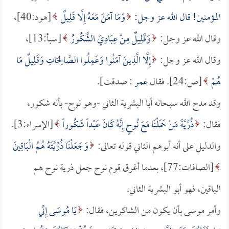
المؤمنين! قال الله عز وجل:
وَمَا آمَنَ مَعَهُ إِلَّا قَلِيلٌ
[هود:40]،
وقال الله عز وجل:
وَقَلِيلٌ مِنْ عِبَادِيَ الشَّكُورُ
[سبأ:13]،
وقال الله عز وجل:
إِلَّا الَّذِينَ آمَنُوا وَعَمِلُوا الصَّالِحَاتِ وَقَلِيلٌ مَا
هُمْ
[ص:24]. فقال
عمر
: صدقت].
وقد مدح الله سبحانه أبا البشرية الثاني -وهو نوح- بأنه شكور،
فقال:
ذُرِّيَّةَ مَنْ حَمَلْنَا مَعَ نُوحٍ إِنَّهُ كَانَ عَبْداً شَكُوراً
[الإسراء:3].
والدليل على أنه أبوهم الثاني قوله تعالى:
وَجَعَلْنَا ذُرِّيَّتَهُ هُمُ الْبَاقِينَ
[الصافات:77]، بعدما أغرق قوم نوح جعل ذرية نوح هم
الباقين، فهو أبو البشرية الثاني.
وأمر موسى بأن يكون من الشاكرين، فقال:
يَا مُوسَى إِنِّي