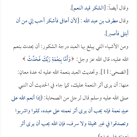
وقال أيضاً: [
الشكر قيد النعم
].
وقال
مطرف بن عبد الله
: [
لأن أعافى فأشكر أحب إلي من أن
أبتلى فأصبر
].
ومن الأشياء التي يبلغ بها العبد درجة الشكور: أن يحدث بنعم
الله عليه، قال الله عز وجل:
وَأَمَّا بِنِعْمَةِ رَبِّكَ فَحَدِّثْ
[الضحى:11]. وتحديث العبد بنعمة الله عليه له عدة معانٍ:
منها: أن يرى أثر النعمة عليك، كما جاء في الحديث أن النبي
صلى الله عليه وسلم قال لرجل من الصحابة: (
إذا أنعم الله على
عبدٍ نعمة فإنه يحب أن يرى أثر نعمته على عبده، كلوا واشربوا
وتصدقوا في غير مخيلة ولا سرف، فإن الله يحب أن يرى أثر
نعمته على عبده
).