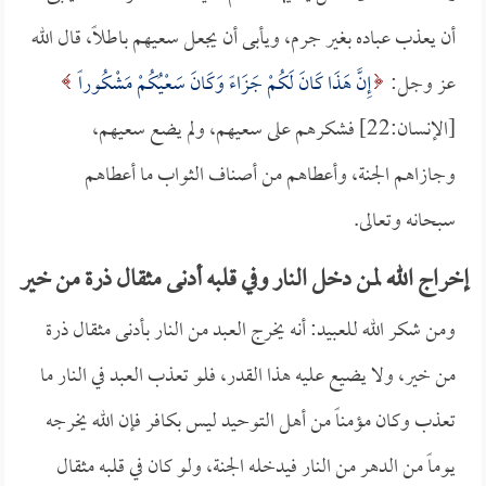
أن يعذب عباده بغير جرم، ويأبى أن يجعل سعيهم باطلاً، قال الله
عز وجل:
إِنَّ هَذَا كَانَ لَكُمْ جَزَاءً وَكَانَ سَعْيُكُمْ مَشْكُوراً
[الإنسان:22] فشكرهم على سعيهم، ولم يضع سعيهم،
وجازاهم الجنة، وأعطاهم من أصناف الثواب ما أعطاهم
سبحانه وتعالى.
إخراج الله لمن دخل النار وفي قلبه أدنى مثقال ذرة من خير
ومن شكر الله للعبيد: أنه يخرج العبد من النار بأدنى مثقال ذرة
من خير، ولا يضيع عليه هذا القدر، فلو تعذب العبد في النار ما
تعذب وكان مؤمناً من أهل التوحيد ليس بكافر فإن الله يخرجه
يوماً من الدهر من النار فيدخله الجنة، ولو كان في قلبه مثقال