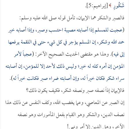
شَكُورٍ
[إبراهيم:5].
فالصبر والشكر هما الإيمان، تأمل قوله صلى الله عليه وسلم:
(
عجبت للمسلم إذا أصابته مصيبة احتسب وصبر، وإذا أصابه خير
حمد الله وشكر، إن المسلم يؤجر في كل شيء حتى في اللقمة يرفعها
إلى فيه
). وهذا هو مقتضى الحديث الصحيح الآخر: (
عجباً لأمر
المؤمن إن أمره كله له خير؛ وليس ذلك لأحد إلا للمؤمن، إن أصابته
سراء شكر فكان خيراً له، وإن أصابته ضراء صبر فكانت خيراً له
).
فالإيمان إذاً نصفه صبر ونصفه شكر، فكيف يكون ذلك؟
إن الصبر عن المعاصي، وعما يغضب الله، وكف النفس عن ذلك هذا
نصف الدين، والشكر وهو القيام بفعل المأمورات وهو نصفه
الآخر، وهل الدين إلا أمر ونهي!