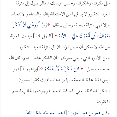
على ذكرك، وشكرك، وحسن عبادتك). فالوصول إلى منزلة
العبد الشكور لا بد فيها من الاستعانة بالله والدعاء والالتجاء،
وإلا فهي منزلة صعبة، وسليمان قال:
رَبِّ أَوْزِعْنِي أَنْ أَشْكُرَ
نِعْمَتَكَ الَّتِي أَنْعَمْتَ عَلَيَّ ... الآية
[النمل:19] فبدون المعونة
من الله لا يمكن أن يصل الإنسان إلى منزلة العبد الشكور.
ومن الأمور التي ينبغي معرفتها: أن الشكر يحفظ النعم، قال الله
سبحانه وتعالى:
لَئِنْ شَكَرْتُمْ لَأَزِيدَنَّكُمْ
[إبراهيم:7] فهو
ليس فقط يحفظ النعمة وإنما يزيدها، ولذلك كانوا يسمون
الشكر: الحافظ، يعني: الحافظ للنعم الموجودة والجالب للنعم
المفقودة.
وقال
عمر بن عبد العزيز
: [
قيدوا نعم الله بشكر الله
].