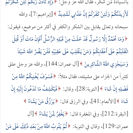
بالسيادة لمن شكر، فقال الله عز وجل:
وَإِذْ تَأَذَّنَ رَبُّكُمْ لَئِنْ شَكَرْتُمْ
لَأَزِيدَنَّكُمْ وَلَئِنْ كَفَرْتُمْ إِنَّ عَذَابِي لَشَدِيدٌ
[إبراهيم:7]، والله
سبحانه وتعالى يقابل بين الشكر والكفر في أكثر من موضع، فيقول:
وَمَا مُحَمَّدٌ إِلَّا رَسُولٌ قَدْ خَلَتْ مِنْ قَبْلِهِ الرُّسُلُ أَفَإِنْ مَاتَ أَوْ قُتِلَ
انْقَلَبْتُمْ عَلَى أَعْقَابِكُمْ وَمَنْ يَنْقَلِبْ عَلَى عَقِبَيْهِ فَلَنْ يَضُرَّ اللَّهَ شَيْئاً
وَسَيَجْزِي اللَّهُ الشَّاكِرِينَ
[آل عمران:144]، والله عز وجل علق
كثيراً من الجزاء على مشيئته، فقال مثلاً:
فَسَوْفَ يُغْنِيكُمُ اللَّهُ مِنْ
فَضْلِهِ إِنْ شَاءَ
[التوبة:28]، وقال:
فَيَكْشِفُ مَا تَدْعُونَ إِلَيْهِ إِنْ
شَاءَ
[الأنعام:41]، وفي الرزق قال:
يَرْزُقُ مَنْ يَشَاءُ
[البقرة:212]، وفي المغفرة قال:
يَغْفِرُ لِمَنْ يَشَاءُ
[آل
عمران:129]، وقال في التوبة:
ثُمَّ يَتُوبُ اللَّهُ مِنْ بَعْدِ ذَلِكَ عَلَى مَنْ