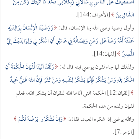
اصْطَفَيْتُكَ عَلَى النَّاسِ بِرِسَالاتِي وَبِكَلامِي فَخُذْ مَا آتَيْتُكَ وَكُنْ مِنَ
الشَّاكِرِينَ
[الأعراف:144].
وأول وصية وصى الله بها الإنسان، قال:
وَوَصَّيْنَا الْإِنْسَانَ بِوَالِدَيْهِ
حَمَلَتْهُ أُمُّهُ وَهْناً عَلَى وَهْنٍ وَفِصَالُهُ فِي عَامَيْنِ أَنِ اشْكُرْ لِي وَلِوَالِدَيْكَ إِلَيَّ
الْمَصِيرُ
[لقمان:14].
ولذلك لما جاء لقمان يوصي ابنه قال له:
وَلَقَدْ آتَيْنَا لُقْمَانَ الْحِكْمَةَ أَنِ
اشْكُرْ لِلَّهِ وَمَنْ يَشْكُرْ فَإِنَّمَا يَشْكُرُ لِنَفْسِهِ وَمَنْ كَفَرَ فَإِنَّ اللَّهَ غَنِيٌّ حَمِيدٌ
[لقمان:12] الحكمة التي آتاها الله للقمان أن يشكر الله، فعلم
لقمان ولده من هذه الحكمة.
والله يرضى إذا شكره العباد، فقال:
وَإِنْ تَشْكُرُوا يَرْضَهُ لَكُمْ
[الزمر:7].