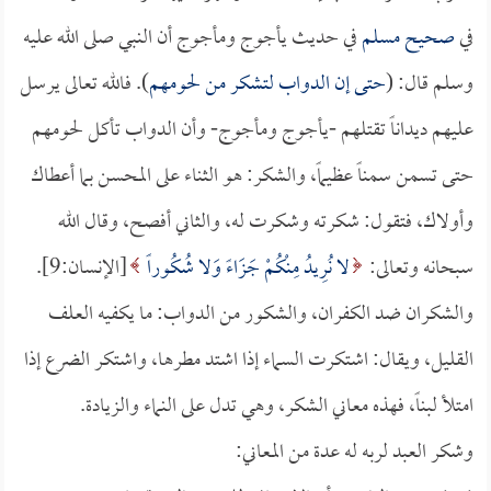
في
صحيح مسلم
في حديث يأجوج ومأجوج أن النبي صلى الله عليه
وسلم قال: (
حتى إن الدواب لتشكر من لحومهم
). فالله تعالى يرسل
عليهم ديداناً تقتلهم -يأجوج ومأجوج- وأن الدواب تأكل لحومهم
حتى تسمن سمناً عظيماً، والشكر: هو الثناء على المحسن بما أعطاك
وأولاك، فتقول: شكرته وشكرت له، والثاني أفصح، وقال الله
سبحانه وتعالى:
لا نُرِيدُ مِنْكُمْ جَزَاءً وَلا شُكُوراً
[الإنسان:9].
والشكران ضد الكفران، والشكور من الدواب: ما يكفيه العلف
القليل، ويقال: اشتكرت السماء إذا اشتد مطرها، واشتكر الضرع إذا
امتلأ لبناً، فهذه معاني الشكر، وهي تدل على النماء والزيادة.
وشكر العبد لربه له عدة من المعاني: