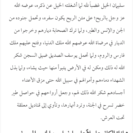
سليمان الخيل غضباً لله لما أشغلته الخيل عن ذكره، عوضه الله
عز وجل بالريح؛ على متن الريح يكون سفره، وتحمل جنوده من
الجن والإنس والطير، ولما ترك الصحابة ديارهم وخرجوا من
الديار في مرضاة الله عوضهم الله ملك الدنيا، وفتح عليهم ملك
فارس والروم، ولما تحمل يوسف الصديق ضيق السجن شكر
الله له ذلك ومكن له في الأرض يتبوأ منها حيث يشاء، ولما بذل
الشهداء دماءهم وأموالهم في سبيل الله حتى مزق الأعداء
أجسادهم شكر الله ذلك لهم، وجعل أرواحهم في حواصل طير
خضر تسرح في الجنة، وترد أنهارها، وتأوي إلى قناديل معلقة
تحت العرش.