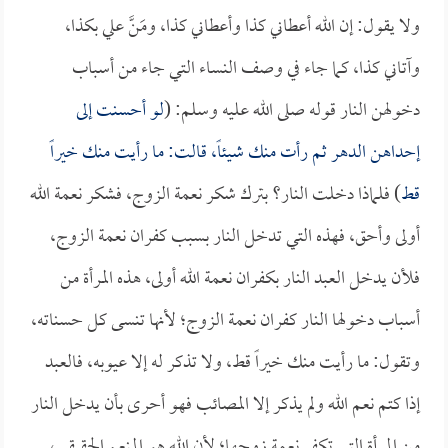
ولا يقول: إن الله أعطاني كذا وأعطاني كذا، ومَنَّ علي بكذا،
وآتاني كذا، كما جاء في وصف النساء التي جاء من أسباب
دخولهن النار قوله صلى الله عليه وسلم: (
لو أحسنت إلى
إحداهن الدهر ثم رأت منك شيئاً، قالت: ما رأيت منك خيراً
قط
) فلماذا دخلت النار؟ بترك شكر نعمة الزوج، فشكر نعمة الله
أولى وأحق، فهذه التي تدخل النار بسبب كفران نعمة الزوج،
فلأن يدخل العبد النار بكفران نعمة الله أولى، هذه المرأة من
أسباب دخولها النار كفران نعمة الزوج؛ لأنها تنسى كل حسناته،
وتقول: ما رأيت منك خيراً قط، ولا تذكر له إلا عيوبه، فالعبد
إذا كتم نعم الله ولم يذكر إلا المصائب فهو أحرى بأن يدخل النار
من المرأة التي تكفر نعمة زوجها؛ لأن الله هو المنعم الحقيقي،