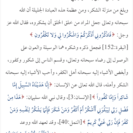
وبلغ من منزلة الشكر، ومن عظمة هذه العبادة الجليلة أن الله
سبحانه وتعالى جعل المراد من خلق الخلق أن يشكروه، فقال الله عز
وجل:
فَاذْكُرُونِي أَذْكُرْكُمْ وَاشْكُرُوا لِي وَلا تَكْفُرُونِ
[البقرة:152] فجعل ذكره وشكره هما الوسيلة والعون على
الوصول إلى رضاه سبحانه وتعالى، وقسم الناس إلى شكور وكفور،
وأبغض الأشياء إليه سبحانه أهل الكفر، وأحب الأشياء إليه سبحانه
الشكر وأهله، قال الله تعالى عن الإنسان:
إِنَّا هَدَيْنَاهُ السَّبِيلَ إِمَّا
شَاكِراً وَإِمَّا كَفُوراً
[الإنسان:3]، وقال نبي الله سليمان:
هَذَا مِنْ
فَضْلِ رَبِّي لِيَبْلُوَنِي أَأَشْكُرُ أَمْ أَكْفُرُ وَمَنْ شَكَرَ فَإِنَّمَا يَشْكُرُ لِنَفْسِهِ وَمَنْ
كَفَرَ فَإِنَّ رَبِّي غَنِيٌّ كَرِيمٌ
[النمل:40]، وقد تعهد الله ووعد