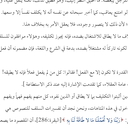
جل يبغضه: ما أطيق النظر إليك، وهو مطيق لذلك، لكنه يثقل عليه، ول
امتنع يعاقب، كما أخبر سبحانه عن نفسه أنه لا يكلف نفساً إلا وسعها.
ه؛ لأن ذلك لا يتصور وجوده، فلا يعقل الأمر به بخلاف هذا.
اف ما لا يطاق للاشتغال بضده، فإنه يجوز تكليفه، وهؤلاء موافقون للس
 لكونه تاركاً له مشتغلاً بضده، بدعة في الشرع واللغة، فإن مضمونه أن فعل
قدرة لا تكون إلا مع الفعل! فقالوا: كل من لم يفعل فعلاً فإنه لا يطيقه!
ة العقلاء، كما تقدمت الإشارة إليه عند ذكر الاستطاعة ].
ن أثبتوا التكليف بما لا يطاق أو الذين نفوه، كل منهم يفهم فهماً ويفهم
لدخول في هذه المتاهات، ونحن نجد أن تفسيرات السلف للنصوص هي
ل:
رَبَّنَا وَلا تُحَمِّلْنَا مَا لا طَاقَةَ لَنَا بِهِ
[البقرة:286]، أن المقصود ما ي