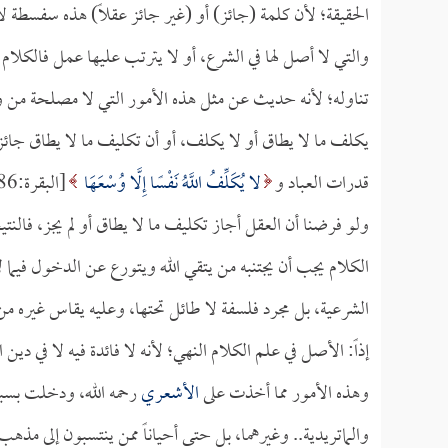
الحقيقة؛ لأن كلمة (جائز) أو (غير جائز عقلاً) هذه سفسطة لا ث
والتي لا أصل لها في الشرع، أو لا يترتب عليها عمل فالكلا
تناوله؛ لأنه حديث عن مثل هذه الأمور التي لا مصلحة من ورا
يكلف ما لا يطاق أو لا يكلف، أو أن تكليف ما لا يطاق جائز 
قدرات العباد و
لا يُكَلِّفُ اللَّهُ نَفْسًا إِلَّا وُسْعَهَا
[البقرة:286] وبني على التيسير وانتهى الأمر.
ولو فرضنا أن العقل أجاز تكليف ما لا يطاق أو لم يجز، فالنتي
الكلام يجب أن يجتنبه من يتقي الله ويتورع عن الدخول فيما ل
الشرعية، بل مجرد فلسفة لا طائل تحتها، وعليه يقاس غيره م
إذاً: الأصل في علم الكلام النهي؛ لأنه لا فائدة فيه لا في دين 
وهذه الأمور مما أخذت على
الأشعري
رحمه الله، ودخلت بسبب
والماتريدية.. وغيرهما، بل حتى أحياناً ممن ينتسبون إلى مذهب