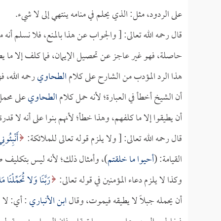
على الردود، مثل: الذي يحلم في منامه ينتهي إلى لا شيء.
قال رحمه الله تعالى: [ والجواب عن هذا بالمنع، فلا نسلم أنه 
حاصلة، فهو غير عاجز عن تحصيل الإيمان، فما كلف إلا ما يطي
هذا الرد المؤدب من الشارح على كلام
الطحاوي
رحمه الله، ف
أن الشيخ أخطأ في العبارة؛ لأنه حمل كلام
الطحاوي
على محمل 
أن يطيقوا إلا ما كلفهم، وهذا خطأ؛ لأنهم بنوا على أنه لا ق
قال رحمه الله تعالى: [ ولا يلزم قوله تعالى للملائكة:
أَنْبِئُون
القيامة: (
أحيوا ما خلقتم
)، وأمثال ذلك؛ لأنه ليس بتكليف 
وكذا لا يلزم دعاء المؤمنين في قوله تعالى:
رَبَّنَا وَلا تُحَمِّلْنَا مَ
أن يحمله جبلاً لا يطيقه فيموت، وقال
ابن الأنباري
: أي: لا ت