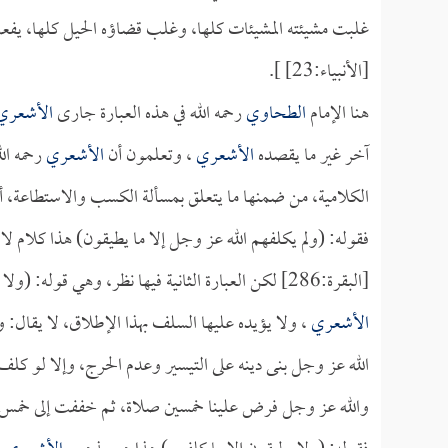
غلبت مشيئته المشيئات كلها، وغلب قضاؤه الحيل كلها، يفعل م
[الأنبياء:23] ].
هنا الإمام
الطحاوي
رحمه الله في هذه العبارة جارى
الأشعري
آخر غير ما يقصده
الأشعري
، وتعلمون أن
الأشعري
رحمه الل
الكلامية، من ضمنها ما يتعلق بمسألة الكسب والاستطاعة، أو
فقوله: (ولم يكلفهم الله عز وجل إلا ما يطيقون) هذا كلام ل
[البقرة:286] لكن العبارة الثانية فيها نظر، وهي قوله: (ولا يطيقون إلا ما كلفهم) فهذه فيها نوع من الفلسفة والتكلف، وهي من كلمات
الأشعري
، ولا يؤيده عليها السلف بهذا الإطلاق، لا يقال: ول
الله عز وجل بنى دينه على التيسير وعدم الحرج، وإلا لو
والله عز وجل فرض علينا خمسين صلاة، ثم خففت إلى خمس 