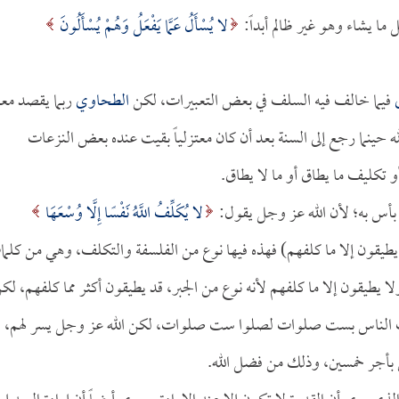
ا يشاء وهو غير ظالم أبداً:
لا يُسْأَلُ عَمَّا يَفْعَلُ وَهُمْ يُسْأَلُونَ
فيما خالف فيه السلف في بعض التعبيرات، لكن
الطحاوي
ربما يقصد مع
ه حينما رجع إلى السنة بعد أن كان معتزلياً بقيت عنده بعض النزعات
 تكليف ما يطاق أو ما لا يطاق.
ا بأس به؛ لأن الله عز وجل يقول:
لا يُكَلِّفُ اللَّهُ نَفْسًا إِلَّا وُسْعَهَا
ا يطيقون إلا ما كلفهم لأنه نوع من الجبر، قد يطيقون أكثر مما كلفهم، لك
 كلف الناس بست صلوات لصلوا ست صلوات، لكن الله عز وجل يسر لهم،
بأجر خمسين، وذلك من فضل الله.