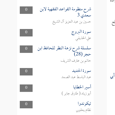
ادة
شرح منظومة القواعد الفقهية لابن
0
سعدي 3
ع
حسين بن عبد العزيز آل الشيخ
سورة البروج
0
علي الحذيفي
سلسلة شرح نزهة النظر للحافظ ابن
0
حجر (28)
حاتم بن عارف الشريف
سورة الحديد
0
أبي
عبد الباسط عبد الصمد
أسير الخطايا
0
أبو زياد ( طارق جابر )
تيكوندوا
0
نظام يعقوبي