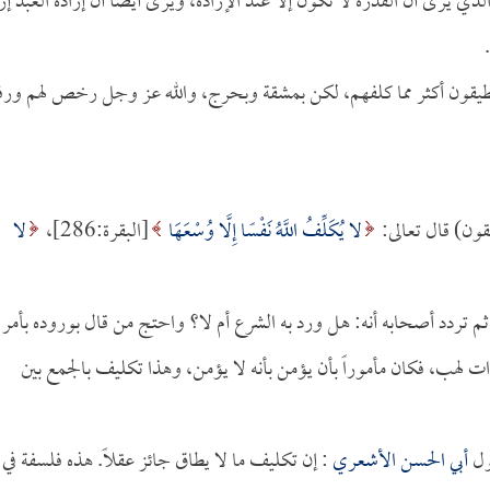
لذي يرى أن القدرة لا تكون إلا عند الإرادة، ويرى أيضاً أن إرادة العبد إر
قد يطيقون أكثر مما كلفهم، لكن بمشقة وبحرج، والله عز وجل رخص لهم ورف
طيقون) قال تعالى:
لا يُكَلِّفُ اللَّهُ نَفْسًا إِلَّا وُسْعَهَا
[البقرة:286]،
لا
ثم تردد أصحابه أنه: هل ورد به الشرع أم لا؟ واحتج من قال بوروده بأمر
ً ذات لهب، فكان مأموراً بأن يؤمن بأنه لا يؤمن، وهذا تكليف بالجمع بين
ول
أبي الحسن الأشعري
: إن تكليف ما لا يطاق جائز عقلاً. هذه فلسفة في