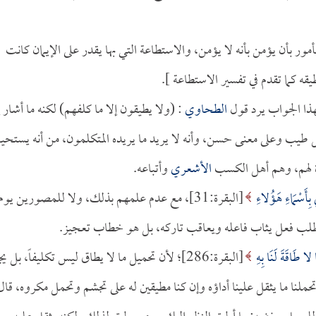
مأمور بأن يؤمن بأنه لا يؤمن، والاستطاعة التي بها يقدر على الإيمان كانت
قه كما تقدم في تفسير الاستطاعة ].
هذا الجواب يرد قول
الطحاوي
: (ولا يطيقون إلا ما كلفهم) لكنه ما أشار إ
طيب وعلى معنى حسن، وأنه لا يريد ما يريده المتكلمون، من أنه يستحي
درة لهم، وهم أهل الكسب
الأشعري
وأتباعه.
ِي بِأَسْمَاءِ هَؤُلاءِ
[البقرة:31]، مع عدم علمهم بذلك، ولا للمصورين يوم
طلب فعل يثاب فاعله ويعاقب تاركه، بل هو خطاب تعجيز.
ا لا طَاقَةَ لَنَا بِهِ
[البقرة:286]؛ لأن تحميل ما لا يطاق ليس تكليفاً، بل ي
حملنا ما يثقل علينا أداؤه وإن كنا مطيقين له على تجشم وتحمل مكروه، قال