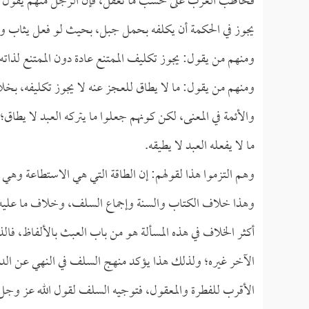
فخاطب العرب على حسب ما تعقل، فإن الرجل منهم يقول للر
يجوز في الحكمة أن يكلفه بحمل جبل، بحيث لو فعل يثاب ولو 
ومنهم من يقول: يجوز تكليف الممتنع عادة دون الممتنع لذات
ومنهم من يقول: ما لا يطاق للعجز عنه لا يجوز تكليفه، بخل
والأئمة في المعنى، لكن كونهم جعلوا ما يتركه العبد لا يطاق؛
ما لا يفعله العبد لا يطيقه.
وهم التزموا هذا لقولهم: إن الطاقة التي هي الاستطاعة وهي ال
وهذا خلاف الكتاب والسنة وإجماع السلف، وخلاف ما عليه عام
أكثر الخلاف في هذه المسألة هو من باب العبث بالألفاظ، فالذي
الآخر غيره؛ ولذلك هذا يؤكد منهج السلف في النهي عن ا
الأقرب للفطرة والمعقول، فتوجيه السلف لقول الله عز وج