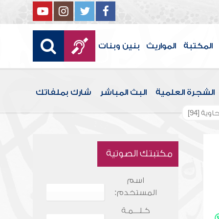
المكتبة
المواريث
بنين وبنات
الشجرة العلمية
البث المباشر
شارك بملفاتك
ية [94]
مكتبتك الصوتية
اسم
المستخدم:
كـلـــمـة