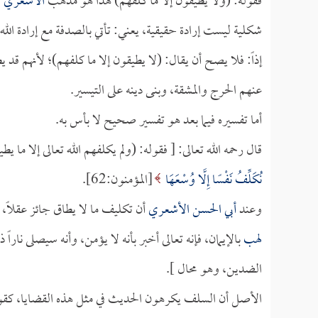
فقوله: (ولا يطيقون إلا ما كلفهم) هذا هو مذهب
الأشعري
ا
شكلية ليست إرادة حقيقية، يعني: تأتي بالصدفة مع إرادة الله.
إذاً: فلا يصح أن يقال: (لا يطيقون إلا ما كلفهم)؛ لأنهم 
عنهم الحرج والمشقة، وبنى دينه على التيسير.
أما تفسيره فيما بعد هو تفسير صحيح لا بأس به.
قال رحمه الله تعالى: [ فقوله: (ولم يكلفهم الله تعالى إلا ما ي
نُكَلِّفُ نَفْسًا إِلَّا وُسْعَهَا
[المؤمنون:62].
وعند
أبي الحسن الأشعري
أن تكليف ما لا يطاق جائز عقلاً، 
لهب
بالإيمان، فإنه تعالى أخبر بأنه لا يؤمن، وأنه سيصلى نارا
الضدين، وهو محال ].
الأصل أن السلف يكرهون الحديث في مثل هذه القضايا، كق