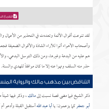
التفريغ ال
لقد تنوعت أقوال الأئمة وتعددت في التحذير من الأعمال والأ
وأصحاب الأهواء أتوا للآراء الشاذة والأقوال الضعيفة فجعلوه
هم عليه من البدعة وغيرها، ومن ذلك التوسل البدعي، والأعما
حذر منه السلف ونهوا عنه إلا ما كان موافقاً للهدي والسنة.
التناقض بين مذهب مالك والرواية المنس
ذكر الشيخ فيما مضى قصة نسبت إلى
مالك
، وذكر فيها شيئاً
أبو جعفر
كما يزعمون: يا
أبا عبد الله
أستقبل القبلة وأدعو أم