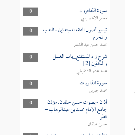
سورة الكافرون
0
معمر الإندونيسي
تيسير أصول الفقه للمبتدئين - الندب
0
والمحرم
محمد حسن عبد الغفار
شرح زاد المستقنع_باب الغسل
0
والتكفين [2]
محمد مختار الشنقيطي
سورة الذاريات
0
محمد جبريل
أذان - بصوت حسن خلفان. مؤذن
0
جامع الإمام محمد بن عبدالوهاب –
قطر
حسن خلفان