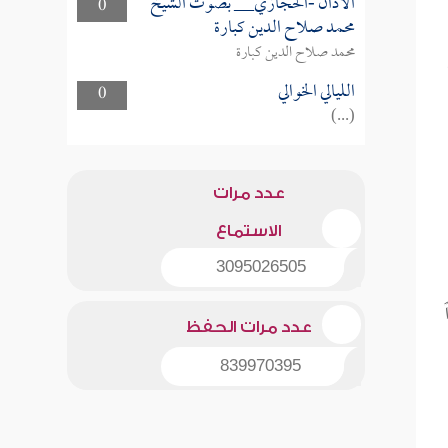
الأذان -الحجازي__ بصوت الشيخ
0
محمد صلاح الدين كبارة
محمد صلاح الدين كبارة
الليالي الخوالي
0
(...)
عدد مرات
الاستماع
3095026505
عدد مرات الحفظ
839970395