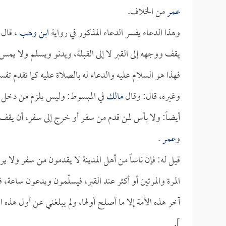
عمر
من الخلاف.
وهذا الدعاء يفسر الدعاء المذكور في رواية
ابن وهب
، قال
يقف ووجهه إلى القبر لا إلى القبلة، ويدنو ويسلم ولا يمس 
فهذا هو السلام عليه والدعاء له بالصلاة عليه كما تقدم ت
وغيره، قال: وقال
مالك
في المبسوط: وليس يلزم من دخل الم
أيضاً: ولا بأس لمن قدم من سفر أو خرج إلى سفر، أن يقف ع
و
عمر
.
قيل له: فإن ناساً من أهل المدينة لا يقدمون من سفر ولا يري
المرة والمرتين أو أكثر عند القبر، فيسلّمون ويدعون ساعة، 
آخر هذه الأمة إلا ما أصلح أولها، ولم يبلغني عن أول هذه ا
].