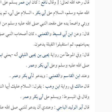
قال رحمه الله تعالى: [ وقال
نافع
: كان
ابن عمر
يسلم على الق
الله عليه وسلم، السلام على
أبي بكر
، السلام على أبي، ثم 
ورئي واضعاً يده على مقعد النبي صلى الله عليه وسلم من ا
قال: وعن
ابن أبي قسيط
و
القعنبي
، كان أصحاب النبي صلى ال
بميامنهم، ثم استقبلوا القبلة يدعون.
قال: وفي الموطأ من رواية
يحيى بن يحيى الليثي
أنه -يعني
اب
صلى الله عليه وسلم وعلى
أبي بكر
و
عمر
.
وعند
ابن القاسم
و
القعنبي
: ويدعو لـ
أبي بكر
و
عمر
.
قال
مالك
في رواية
ابن وهب
: يقول: السلام عليك أيها النب
وقال في المبسوط: ويسلم على
أبي بكر
و
عمر
.
قال
أبو الوليد الباجي
: وعندي أن يدعو للنبي صلى الله علي