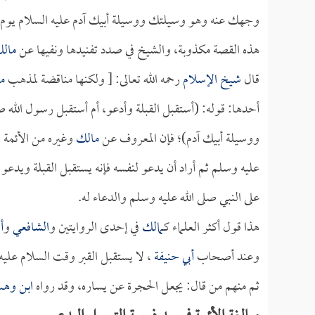
وجهك عنه وهو وسيلتك ووسيلة أبيك آدم عليه السلام يوم الق
هذه القصة مكذوبة، والشيخ في صدد تفنيدها ونفيها عن
مال
قال
شيخ الإسلام
رحمه الله تعالى: [ ولكنها مناقضة لمذهب
م
أحدها: قوله: (أستقبل القبلة وأدعو، أم أستقبل رسول الله
ووسيلة أبيك آدم)؛ فإن المعروف عن
مالك
وغيره من الأئمة و
عليه وسلم ثم أراد أن يدعو لنفسه فإنه يستقبل القبلة ويدعو 
على النبي صلى الله عليه وسلم والدعاء له.
هذا قول أكثر العلماء كـ
مالك
في إحدى الروايتين و
الشافعي
و
أ
وعند أصحاب
أبي حنيفة
، لا يستقبل القبر وقت السلام عليه 
ثم منهم من قال: يجعل الحجرة عن يساره، وقد رواه
ابن وه