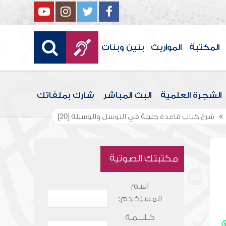
المكتبة
المواريث
بنين وبنات
الشجرة العلمية
البث المباشر
شارك بملفاتك
شرح كتاب قاعدة جليلة في التوسل والوسيلة [20]
مكتبتك الصوتية
اسم
المستخدم:
كـلـــمـة