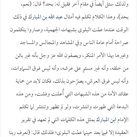
ولذلك سئل أيضاً في مقام آخر فقيل له: بحد؟ قال: (نعم،
بحد)، وهذا الكلام تكلم فيه أمثال
عبد الله بن المبارك
في ذلك
الوقت عندما عمّت البلوى بشبهات الجهمية، وصاروا يتكلمون
صراحة أمام عامة الناس وفي المشاهد والمجالس والمساجد
وغيرها بهذا الأمر المنكر، ويصفون الله عز وجل بأنه غير بائن
من خلقه، وأنه غير مستوٍ على عرشه، وأنه ليس فوق السماوات،
وأنه ليس فوق العرش، يصرّحون بذلك، فكان لابد من حماية
عقائد الأمة من هذه الشبهات التي أُعلنت وفشت، ومن هذه
البدعة التي ظهرت وانتشرت، ولو لم تظهر وتنتشر لما تكلم
الإمام
ابن المبارك
بمثل هذه الكلمات التي لم تعهد في تقرير
العقيدة إلا فيما بعد حينما عمّت البلوى؛ فلذلك قال: (نعرف ربنا