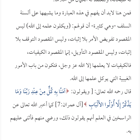
له سبحانه، ولنعتقد له الكمال من خلالها.
فمن هنا لابد أن يفهم في هذه العبارة وما يشبهها على ألسنة
السلف -وهي كثيرة- أن قولهم: (ويكلون علمه إلى الله) ليس
المقصود تفويض الأمر بلا إثبات، وليس المقصود التوقف بلا
إثبات، وليس المقصود التأويل، إنما المقصود الكيفيات،
فالكيفيات لا يعلمها إلا الله عز وجل، فتكون من باب الأمور
الغيبية التي يوكل علمها إلى الله.
قال رحمه الله تعالى: [ ويقولون:
آمَنَّا بِهِ كُلٌّ مِنْ عِنْدِ رَبِّنَا وَمَا
يَذَّكَّرُ إِلَّا أُوْلُوا الأَلْبَابِ
[آل عمران:7] كما أخبر الله تعالى عن
الراسخين في العلم أنهم يقولون ذلك، ورضي منهم فأثنى عليهم
به.