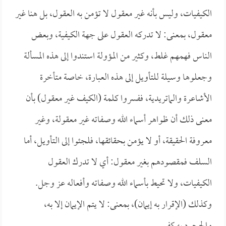
الكيفيات، وليس بأنه غير معقول لا تؤمن به العقول، بل هنا غير
معقول، بمعنى: لا تدركه العقول على جهة الكيفية، وبعض
الناس فهمهم غلط، وكثير من المؤولة استندوا إلى هذه المسألة
وجعلوها وسيلة للتأويل إلى هذه العبارة، خاصة متأخرة
الأشاعرة والماتريدية، ففسروا كلمة (الكيف غير معقول) بأن
معنى ذلك أن ظواهر أسماء الله وصفاته غير معقولة، وغير
معروفة الحقيقة، أو لا يؤمن بحقائقها، فلجئوا إلى التأويل، أما
السلف فمقصودهم بغير معقول: أي لا تدرك العقول
الكيفيات، ولا تحيط بأسماء الله وصفاته وأفعاله عز وجل.
وكذلك (الإقرار به إيمان)، بمعنى: لا يتم الإيمان إلا به،