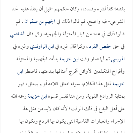
بقتله؛ كفاً لشره وفساده، وكان حكمهم -قبل أن ينفذ عليه الحد
الشرعي- فيه واضح، ثم قالوا ذلك في
الجهم بن صفوان
، ثم
قالوا ذلك في عدد من كبار المعتزلة والجهمية، وكما قال
الشافعي
في حق
حفص الفرد
، وكما قال غيره في
ابن الراوندي
وغيره في
المريسي
ثم لما صار وقت
ابن خزيمة
بدأت الجهمية والمعتزلة
وأفراخ المتكلمين الأوائل تخرج أعناقها ببدعتها، فاضطر
ابن
خزيمة
لمثل هذا الكلام، سواء امتثل كلامه أو لم يمتثل، فهو
بمثابة الروادع القوية، ومن هنا نفسر قسوة
ابن خزيمة
رحمه الله
على أهل البدع في ذلك الوقت؛ لأنه كان لابد من مثل هذا
الإجراء والعبارات القاسية التي يكون بها الردع وتكون بها