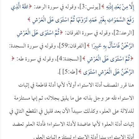
إِلَّا مِنْ بَعْدِ إِذْنِهِ
[يونس:3]، وقوله في سورة الرعد:
اللَّهُ الَّذِي
رَفَعَ السَّمَوَاتِ بِغَيْرِ عَمَدٍ تَرَوْنَهَا ثُمَّ اسْتَوَى عَلَى الْعَرْشِ
[الرعد:2]، وقوله في سورة الفرقان:
ثُمَّ اسْتَوَى عَلَى الْعَرْشِ
الرَّحْمَنُ فَاسْأَلْ بِهِ خَبِيرًا
[الفرقان:59]، وقوله في سورة السجدة:
ثُمَّ اسْتَوَى عَلَى الْعَرْشِ
[السجدة:4]، وقوله في سورة طه:
الرَّحْمَنُ عَلَى الْعَرْشِ اسْتَوَى
[طه:5] ].
هنا قرر المصنف أدلة الاستواء أولاً؛ لأنها أدلة قاطعة في إثبات
الاستواء لله عز وجل بذاته على ما يليق بجلاله، ثم إنها مستلزمة
للدلالة على العلو، وكذلك سيبدأ الآن بعد قليل في المقطع التالي في
إثبات أدلة العلو؛ لأنها عاضدة لأدلة الاستواء؛ فأدلة العلو تعضد
أدلة الاستواء، بينما أدلة الاستواء تستلزم إثبات العلو.