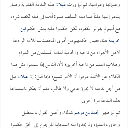
وعلمائها وعوامها، ثم لما ورث
غيلان
هذه البدعة القدرية وصار
يدعو إليها علناً قسا معه السلف قسوة أدت إلى قتله لكف شره،
مع أنهم لم يقولوا بكفره، لكن حكموا عليه بمثل حكم
ابن
خزيمة
هنا، فصار حكمهم من أقوى المحصنات للأمة الرادعة
لأهل الأهواء من ناحية والحامية لعامة المسلمين من العوام
وطلاب العلم من ناحية أخرى؛ لأن الناس إذا سمعوا مثل هذا
الكلام عن الأئمة عرفوا أن الأمر شنيع؛ فإذا قيل: إن
غيلان
قتل
من أجل بدعته لا يجرؤ عامي ولا طالب علم أن يفكر باستساغة
هذه البدعة مرة أخرى.
ثم لما ظهر
الجعد بن درهم
كذلك وأعلن القول بالتعطيل
وحاوره العلماء ولم يجدوا منه استجابة للرجوع إلى الحق حكموا