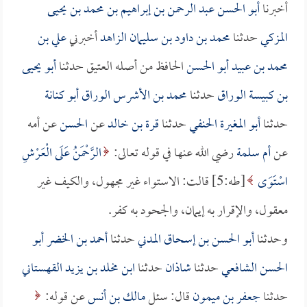
أخبرنا
أبو الحسن عبد الرحمن بن إبراهيم بن محمد بن يحيى
المزكي
حدثنا
محمد بن داود بن سليمان الزاهد
أخبرني
علي بن
محمد بن عبيد أبو الحسن
الحافظ من أصله العتيق حدثنا
أبو يحيى
بن كبيسة الوراق
حدثنا
محمد بن الأشرس الوراق أبو كنانة
حدثنا
أبو المغيرة الحنفي
حدثنا
قرة بن خالد
عن
الحسن
عن أمه
عن
أم سلمة
رضي الله عنها في قوله تعالى:
الرَّحْمَنُ عَلَى الْعَرْشِ
اسْتَوَى
[طه:5] قالت: الاستواء غير مجهول، والكيف غير
معقول، والإقرار به إيمان، والجحود به كفر.
وحدثنا
أبو الحسن بن إسحاق المدني
حدثنا
أحمد بن الخضر أبو
الحسن الشافعي
حدثنا
شاذان
حدثنا
ابن مخلد بن يزيد القهستاني
حدثنا
جعفر بن ميمون
قال: سئل
مالك بن أنس
عن قوله: