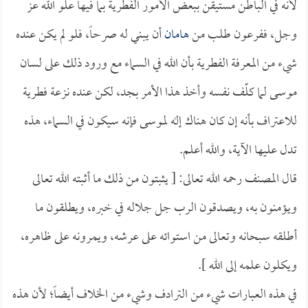
لأنه في الباطن مستيقن ببعض الأمور الفطرية بما فيها علو الله عز
وجل، ففرعون طلب من
هامان
أن يبني له صرحاً، فلو لم يكن عنده
شيء من المعرفة الفطرية بأن الله في السماء مع ورود ذلك على لسان
موسى لما كلّف نفسه وأخذ هذا الأمر بجد، لكن عنده نزعة فطرية
للاعتراف بأنه إن كان هناك إله لموسى فإنه سيكون في السماء، هذه
تدل عليها الآية، والله أعلم.
قال المصنف رحمه الله تعالى: [ يثبتون من ذلك ما أثبته الله تعالى
ويؤمنون به، ويصدقون الرب جل جلاله في خبره، ويطلقون ما
أطلقه سبحانه وتعالى من استوائه على عرشه، ويمرونه على ظاهره،
ويكلون علمه إلى الله ].
في هذه العبارات شيء من الترادف وشيء من الخلاف أيضاً؛ لأن هذه