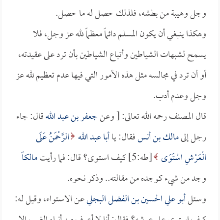
وجل وهيبة من بطشه، فلذلك حصل له ما حصل.
وهكذا ينبغي أن يكون المسلم دائماً معظماً لله عز وجل، فلا
يسمح لشبهات الشياطين وأتباع الشياطين بأن ترد على عقيدته،
أو أن ترد في مجالسه مثل هذه الأمور التي فيها عدم تعظيم لله عز
وجل وعدم أدب.
قال المصنف رحمه الله تعالى: [ وعن
جعفر بن عبد الله
قال: جاء
رجل إلى
مالك بن أنس
فقال: يا
أبا عبد الله
الرَّحْمَنُ عَلَى
الْعَرْشِ اسْتَوَى
[طه:5] كيف استوى؟ قال: فما رأيت
مالكاً
وجد من شيء كوجده من مقالته.. وذكر نحوه.
وسئل
أبو علي الحسين بن الفضل البجلي
عن الاستواء، وقيل له: