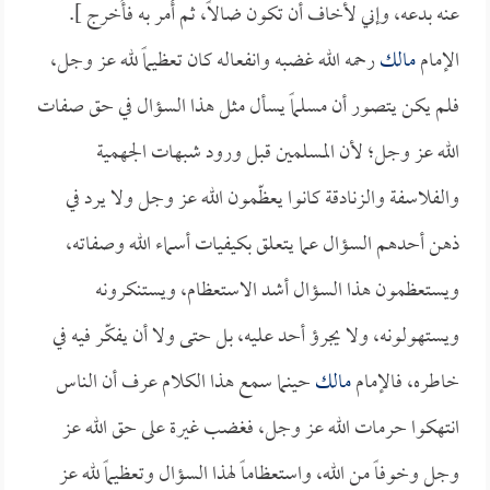
عنه بدعه، وإني لأخاف أن تكون ضالاً، ثم أَمر به فأُخرج ].
الإمام
مالك
رحمه الله غضبه وانفعاله كان تعظيماً لله عز وجل،
فلم يكن يتصور أن مسلماً يسأل مثل هذا السؤال في حق صفات
الله عز وجل؛ لأن المسلمين قبل ورود شبهات الجهمية
والفلاسفة والزنادقة كانوا يعظّمون الله عز وجل ولا يرد في
ذهن أحدهم السؤال عما يتعلق بكيفيات أسماء الله وصفاته،
ويستعظمون هذا السؤال أشد الاستعظام، ويستنكرونه
ويستهولونه، ولا يجرؤ أحد عليه، بل حتى ولا أن يفكّر فيه في
خاطره، فالإمام
مالك
حينما سمع هذا الكلام عرف أن الناس
انتهكوا حرمات الله عز وجل، فغضب غيرة على حق الله عز
وجل وخوفاً من الله، واستعظاماً لهذا السؤال وتعظيماً لله عز