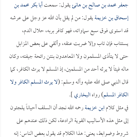
جعفر محمد بن صالح بن هانئ
يقول: سمعت
أبا بكر محمد بن
إسحاق بن خزيمة
يقول: من لم يقل بأن الله عز وجل على عرشه
قد استوى فوق سبع سماواته، فهو كافر بربه، حلال الدم،
يستتاب فإن تاب وإلا ضربت عنقه، وألقي على بعض المزابل
حتى لا يتأذى المسلمون ولا المعاهدون بنتن رائحة جيفته، وكان
ماله فيئاً لا يرثه أحد من المسلمين، إذ المسلم لا يرث الكافر، كما
قال النبي صلى الله عليه وآله وسلم: (
لا يرث المسلم الكافر ولا
الكافر المسلم
) رواه
البخاري
].
في مثل كلام
ابن خزيمة
رحمه الله نجد أن السلف أحياناً يلجئون
إلى مثل هذه الأساليب القوية الرادعة، لكن ذلك عندهم على
شروط وضوابط، يعني: هذا الكلام قد يقول بعض الناس: إنه