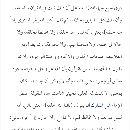
فوق سبع سماوات)؛ بناءً على أن ذلك ثبت في القرآن والسنة،
وأن ذلك على ما يليق بجلاله، ثم قال: (على العرش استوى بائناً
منه خلقه)، يعني: أنه ليس هو خلقه، ولا مخالطاً بخلقه، ولا
حالاً في خلقه، ولا متحداً بهم.. ولا نحو ذلك مما يقول به
الفلاسفة أصحاب الحلول والاتحاد ووحدة الوجود، ولا مما
يقول به الجهمية الذين يقولون بأن الله عز وجل وجوده وجود
مطلق أو وجود ذهني فقط، وأنه لا يمكن أن يحدد له مكان،
بمعنى: لا نثبت له العلو، فحينما شاعت هذه المقولة اضطر
الإمام
ابن المبارك
أن يقول: (بائناً منه خلقه)، معنى بائن: أنه
ليس هو هم ولا مخالط لهم ولا ممازج ولا حال.. إلى آخره، بائن: