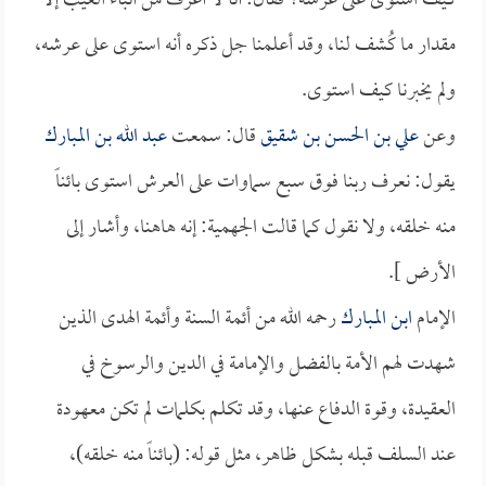
كيف استوى على عرشه؟ فقال: أنا لا أعرف من أنباء الغيب إلا
مقدار ما كُشف لنا، وقد أعلمنا جل ذكره أنه استوى على عرشه،
ولم يخبرنا كيف استوى.
وعن
علي بن الحسن بن شقيق
قال: سمعت
عبد الله بن المبارك
يقول: نعرف ربنا فوق سبع سماوات على العرش استوى بائناً
منه خلقه، ولا نقول كما قالت الجهمية: إنه هاهنا، وأشار إلى
الأرض ].
الإمام
ابن المبارك
رحمه الله من أئمة السنة وأئمة الهدى الذين
شهدت لهم الأمة بالفضل والإمامة في الدين والرسوخ في
العقيدة، وقوة الدفاع عنها، وقد تكلم بكلمات لم تكن معهودة
عند السلف قبله بشكل ظاهر، مثل قوله: (بائناً منه خلقه)،