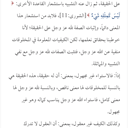
على الحقيقة، ثم زال عنه التشبيه باستشعار القاعدة الأخرى:
لَيْسَ كَمِثْلِهِ شَيْءٌ
[الشورى:11]، فلابد من استشعار هذا
المعنى دائماً، وإثبات الصفة لله عز وجل على الحقيقة؛ لأنا
خوطبنا بحقائق نعلمها، لكن الكيفيات المعلومة في المخلوقات
منفية عن الله عز وجل، فتثبت الصفات لله عز وجل مع نفي
التشبيه والمماثلة.
إذاً: فالاستواء غير مجهول، بمعنى: أن له حقيقة، هذه الحقيقة هي
بالنسبة للمخلوقات لها معنى ناقص، وبالنسبة لله عز وجل لها
معنى كامل، فاستواء الله عز وجل يناسب كماله وهو غير
مجهول.
وكذلك الكيف غير معقول، بمعنى: أن العقول لا تدرك