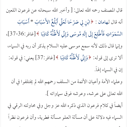
قال المصنف رحمه الله تعالى: [ وأخبر الله سبحانه عن فرعون اللعين
أنه قال لـ
هامان
:
ابْنِ لِي صَرْحًا لَعَلِّي أَبْلُغُ الأَسْبَابَ
*
أَسْبَابَ
السَّمَوَاتِ فَأَطَّلِعَ إِلَى إِلَهِ مُوسَى وَإِنِّي لَأَظُنُّهُ كَاذِبًا
[غافر:36-37]،
وإنما قال ذلك لأنه سمع موسى عليه السلام يذكر أن ربه في السماء،
ألا ترى إلى قوله:
وَإِنِّي لَأَظُنُّهُ كَاذِبًا
[غافر:37] يعني: في قوله:
إن في السماء إلهاً.
وعلماء الأمة وأعيان الأئمة من السلف رحمهم الله لم يختلفوا في أن
الله تعالى على عرشه، وعرشه فوق سماواته ].
أيضاً في كلام فرعون الذي ذكره الله عز وجل وفي محاولته الرقي في
السماء فيه دلالة على أن مسألة العلو مسألة فطرية، وأن فرعون نظراً