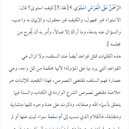
الرَّحْمَنُ عَلَى الْعَرْشِ اسْتَوَى
[طه:5] كيف استوى؟ قال:
الاستواء غير مجهول، والكيف غير معقول، والإيمان به واجب،
والسؤال عنه بدعة، وما أراك إلا ضالاً، وأَمر به أن يُخرج من
مجلسه ].
هذه الكلمات تمثل قواعد أيضاً عند السلف، ولا تزال هي
القواعد التي يرد بها على المؤولة؛ لأنها محكمة من كل وجه، وهي
عصارة فهم السلف لمقتضى النصوص، فهذا التقعيد للإثبات هو
خلاصة مقتضى نصوص الشرع الواردة في الكتاب والسنة فيما
يتعلق بأسماء الله وصفاته، وذكرت على عدة وجوه كلها متشابهة
ومتقابلة، فالكلام الذي نسب إلى
أم سلمة
سواء ثبت عنها أو لم