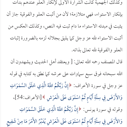
وكذلك الجهمية كانت الشرارة الأولى لإنكار العلو عندهم بدأت
بإنكار الاستواء، فهي متلازمة؛ لأن من أثبت العلو والفوقية جاز أن
يثبت في مبدئه الاستواء ما دام ثبت فيه النص، وكذلك العكس من
أثبت الاستواء لله عز وجل كما يليق بجلاله لزمه بالضرورة إثبات
العلو والفوقية لله تعالى بذاته.
قال المصنف رحمه الله تعالى: [ ويعتقد أهل الحديث ويشهدون أن
الله سبحانه فوق سبع سماوات على عرشه كما نطق به كتابه في قوله
عز وجل في سورة الأعراف:
إِنَّ رَبَّكُمُ اللَّهُ الَّذِي خَلَقَ السَّمَوَاتِ
وَالأَرْضَ فِي سِتَّةِ أَيَّامٍ ثُمَّ اسْتَوَى عَلَى الْعَرْشِ
[الأعراف:54]،
وقوله في سورة يونس:
إِنَّ رَبَّكُمُ اللَّهُ الَّذِي خَلَقَ السَّمَوَاتِ
وَالأَرْضَ فِي سِتَّةِ أَيَّامٍ ثُمَّ اسْتَوَى عَلَى الْعَرْشِ يُدَبِّرُ الأَمْرَ مَا مِنْ شَفِيعٍ