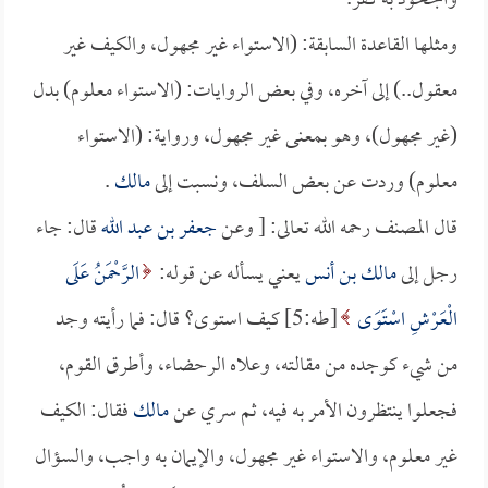
والجحود به كفر.
ومثلها القاعدة السابقة: (الاستواء غير مجهول، والكيف غير
معقول..) إلى آخره، وفي بعض الروايات: (الاستواء معلوم) بدل
(غير مجهول)، وهو بمعنى غير مجهول، ورواية: (الاستواء
معلوم) وردت عن بعض السلف، ونسبت إلى
مالك
.
قال المصنف رحمه الله تعالى: [ وعن
جعفر بن عبد الله
قال: جاء
رجل إلى
مالك بن أنس
يعني يسأله عن قوله:
الرَّحْمَنُ عَلَى
الْعَرْشِ اسْتَوَى
[طه:5] كيف استوى؟ قال: فما رأيته وجد
من شيء كوجده من مقالته، وعلاه الرحضاء، وأطرق القوم،
فجعلوا ينتظرون الأمر به فيه، ثم سري عن
مالك
فقال: الكيف
غير معلوم، والاستواء غير مجهول، والإيمان به واجب، والسؤال