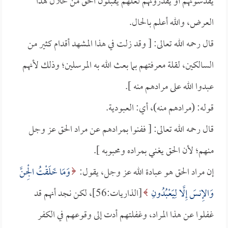
يقدسونهم أو يقدرونهم لعلهم يقبلون الحق من خلال هذا
العرض، والله أعلم بالحال.
قال رحمه الله تعالى: [ وقد زلت في هذا المشهد أقدام كثير من
السالكين، لقلة معرفتهم بما بعث الله به المرسلين؛ وذلك لأنهم
عبدوا الله على مرادهم منه ].
قوله: (مرادهم منه)، أي: العبودية.
قال رحمه الله تعالى: [ ففنوا بمرادهم عن مراد الحق عز وجل
منهم؛ لأن الحق يغني بمراده ومحبوبه ].
إن مراد الحق هو عبادة الله عز وجل، يقول:
وَمَا خَلَقْتُ الْجِنَّ
وَالإِنسَ إِلَّا لِيَعْبُدُونِ
[الذاريات:56]، لكن نجد أنهم قد
غفلوا عن هذا المراد، وغفلتهم أدت إلى وقوعهم في الكفر