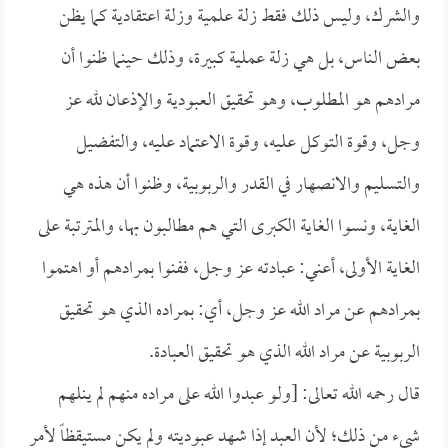
والشرك، وليس ذلك فقط زلة علمية وزلة اعتقادية كما يظن
بعض الناس، بل هي زلة عملية كبيرة، وذلك حينما ظنوا أن
مرادهم هو المطلوب، وهو تحقيق العبودية والإذعان لله عز
وجل، وقوة التوكل عليه، وقوة الاعتماد عليه، والتفضيل
والتسليم والانصهار في القدر والربوبية، وظنوا أن هذه هي
الغاية، ونسوا الغاية الكبرى التي هم مطالبون بها، والمترتبة على
الغاية الأولى، أعني: عبادته عز وجل، ففنوا بمرادهم أو اهتموا
بمرادهم عن مراد الله عز وجل، أي: بمراده الذي هو تحقيق
الربوبية عن مراد الله الذي هو تحقيق العبادة.
قال رحمه الله تعالى: [ولو عبدوا الله على مراده منهم لم ينلهم
شيء من ذلك؛ لأن العبد إذا شهد عبوديته ولم يكن مستيقظاً لأمر