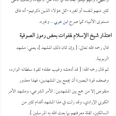
والنهي، وأنهم ليسوا بحاجة لما جاء عن الأنبياء، ولذلك ادعى
كثير منهم لنفسه أو لغيره -كل هؤلاء الذين ذكرتهم- أنه فاق
مستوى الأنبياء كما صرح
ابن عربي
.. وغيره.
اعتذار شيخ الإسلام لهفوات بعض رموز الصوفية
قال رحمه الله تعالى: [ وإن كان ذلك المشهد ]، يعني: مشهد
الربوبية.
ثم قال رحمه الله: [ قد أدهشه وغيب عقله؛ لقوة سلطانه الوارد،
وضعف قوة البصيرة أن يجمع بين المشهدين، فهذا معذور
منقوص إلا من جمع بين المشهدين: الأمر الشرعي، ومشهد الأمر
الكوني الإرادي، وقد زلت في هذا المشهد أقدام كثير من
السالكين، لقلة معرفتهم بما بعث الله به المرسلين ].