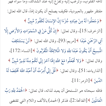
تألهه القلوب، وترغب إليه وتفزع إليه عند الشدائد، وما سواه فهو
مفتقر مقهور بالعبودية، فكيف يصلح أن يكون إلهاً، قال الله تعالى:
وَجَعَلُوا لَهُ مِنْ عِبَادِهِ جُزْءًا إِنَّ الإِنسَانَ لَكَفُورٌ مُبِينٌ
[الزخرف:15]، وقال تعالى:
إِنْ كُلُّ مَنْ فِي السَّمَوَاتِ وَالأَرْضِ إِلَّا
آتِي الرَّحْمَنِ عَبْدًا
[مريم:93]، وقال الله تعالى:
لَنْ يَسْتَنكِفَ
الْمَسِيحُ أَنْ يَكُونَ عَبْدًا لِلَّهِ وَلا الْمَلائِكَةُ الْمُقَرَّبُونَ
[النساء:172]،
وقال تعالى:
وَلا تَجْعَلُوا مَعَ اللَّهِ إِلَهًا آخَرَ إِنِّي لَكُمْ مِنْهُ نَذِيرٌ مُبِينٌ
[الذاريات:51]، وقال تعالى:
قُلْ إِنِّي أُمِرْتُ أَنْ أَعْبُدَ اللَّهَ مُخْلِصًا لَهُ
الدِّينَ
[الزمر:11].
فالله سبحانه هو المستحق أن يعبد لذاته، قال تعالى:
الْحَمْدُ لِلَّهِ رَبِّ
الْعَالَمِينَ
[الفاتحة:2]، فذكر (الحمد) بالألف واللام التي تقتضى