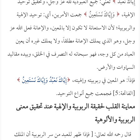
إِيَّاكَ نَعْبُدُ
تعني: جميع العبودية لله عز وجل، وتحقيق توحيد
الإلهية،
وَإِيَّاكَ نَسْتَعِينُ
جمعت الأمرين، أي: توحيد الإلهية
والربوبية؛ لأن الاستعانة لا تكون إلا بالمعين، والإعانة فعل الله عز
وجل، وهو الذي يملك الإعانة مطلقاً، ولا يملك غيره أن يعين
العباد من كل وجه، فهو سبحانه له التصرف في الخلق، وبيده مقاليد
السماوات والأرض.
فإذاً: هو المعين في ربوبيته وإلهيته،
إِيَّاكَ نَعْبُدُ وَإِيَّاكَ نَسْتَعِينُ
[الفاتحة:5] فجمعت جميع أنواع التوحيد.
معاينة القلب لحقيقة الربوبية والإلهية عند تحقيق معنى
الربوبية والألوهية
قال رحمه الله تعالى: [ فإذا ظهر للعبد من سر الربوبية أن الملك