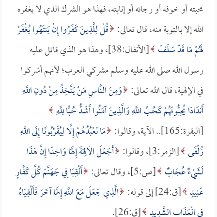
محبته أو خوفه أو رجائه أو إنابته، فهذا هو الشرك الذي لا يغفره
الله إلا بالتوبة منه، قال تعالى:
قُلْ لِلَّذِينَ كَفَرُوا إِنْ يَنتَهُوا يُغْفَرْ
لَهُمْ مَا قَدْ سَلَفَ
[الأنفال:38]، وهذا هو الذي قاتل عليه
رسول الله صلى الله عليه وسلم مشركي العرب؛ لأنهم أشركوا
في الإلهية، قال الله تعالى:
وَمِنَ النَّاسِ مَنْ يَتَّخِذُ مِنْ دُونِ اللَّهِ
أَندَادًا يُحِبُّونَهُمْ كَحُبِّ اللَّهِ وَالَّذِينَ آمَنُوا أَشَدُّ حُبًّا لِلَّهِ
[البقرة:165].. الآية، وقالوا:
مَا نَعْبُدُهُمْ إِلَّا لِيُقَرِّبُونَا إِلَى اللَّهِ
زُلْفَى
[الزمر:3]، وقالوا:
أَجَعَلَ الآلِهَةَ إِلَهًا وَاحِدًا إِنَّ هَذَا
لَشَيْءٌ عُجَابٌ
[ص:5]، وقال تعالى:
أَلْقِيَا فِي جَهَنَّمَ كُلَّ كَفَّارٍ
عَنِيدٍ
[ق:24] إلى قوله:
الَّذِي جَعَلَ مَعَ اللَّهِ إِلَهًا آخَرَ فَأَلْقِيَاهُ
فِي الْعَذَابِ الشَّدِيدِ
[ق:26].