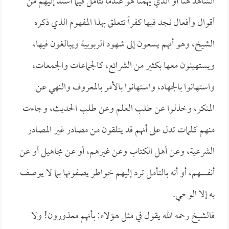
الشاهد هنا أو الذي يهمنا هو عندما نتأمل فيما أسند إليهم من
أقوال وأفعال نجد فيها كفراً تتعلق بهذا المفهوم الذي ذكره
الشيخ، وهو أنهم يسعون إلى شهود الربوبية ويبالغون فيها،
ويستهينون معها بكثير من الشرائع، كالجماعات والجمعات،
واستهانوا بالجهاد، واستهانوا بالأمر بالمعروف والنهي عن
المنكر، وخذلوا عن طلب العلم وعن طلب الحديث، وجاءت
منهم كلمات تدل على أنهم قد يتلقون من مصادر غير المصادر
الشرعية، وعن أهل الكتاب وعن غيرهم، أو عن مجاهيل أو عن
أنفسهم، أو أنه بالتأمل ترد إليهم خواطر يصفونها بما لا يوصف
به إلا الوحي.
فالشيخ رحمه الله يقول في مثل هؤلاء: بأنهم معذورون! ولا