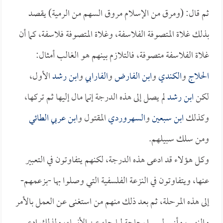
ثم قال: (ومرق من الإسلام مروق السهم من الرمية) يقصد
بذلك غلاة المتصوفة الفلاسفة، وغلاة المتصوفة فلاسفة، كما أن
غلاة الفلاسفة متصوفة، فالتلازم بينهم هو الغالب أمثال:
الحلاج
و
الكندي
و
ابن الفارض
و
الفارابي
و
ابن رشد
الأول،
لكن
ابن رشد
لم يصل إلى هذه الدرجة إنما مال إليها ثم تركها،
وكذلك
ابن سبعين
و
السهروردي
المقتول و
ابن عربي الطائي
ومن سلك سبيلهم.
وكل هؤلاء قد ادعى هذه الدرجة، لكنهم يتفاوتون في التعبير
عنها، ويتفاوتون في النزعة الفلسفية التي وصلوا بها -بزعمهم-
إلى هذه المرحلة، ثم بعد ذلك منهم من استغنى عن العمل بالأمر