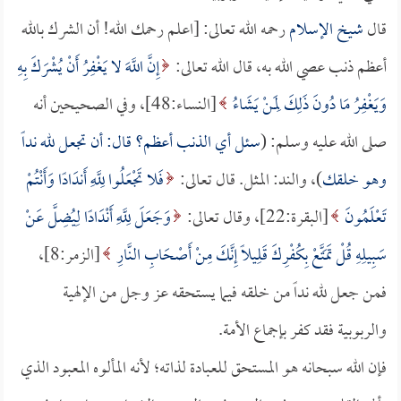
قال
شيخ الإسلام
رحمه الله تعالى: [اعلم رحمك الله! أن الشرك بالله
أعظم ذنب عصي الله به، قال الله تعالى:
إِنَّ اللَّهَ لا يَغْفِرُ أَنْ يُشْرَكَ بِهِ
وَيَغْفِرُ مَا دُونَ ذَلِكَ لِمَنْ يَشَاءُ
[النساء:48]، وفي الصحيحين أنه
صلى الله عليه وسلم: (
سئل أي الذنب أعظم؟ قال: أن تجعل لله نداً
وهو خلقك
)، والند: المثل. قال تعالى:
فَلا تَجْعَلُوا لِلَّهِ أَندَادًا وَأَنْتُمْ
تَعْلَمُونَ
[البقرة:22]، وقال تعالى:
وَجَعَلَ لِلَّهِ أَنْدَادًا لِيُضِلَّ عَنْ
سَبِيلِهِ قُلْ تَمَتَّعْ بِكُفْرِكَ قَلِيلًا إِنَّكَ مِنْ أَصْحَابِ النَّارِ
[الزمر:8]،
فمن جعل لله نداً من خلقه فيما يستحقه عز وجل من الإلهية
والربوبية فقد كفر بإجماع الأمة.
فإن الله سبحانه هو المستحق للعبادة لذاته؛ لأنه المألوه المعبود الذي