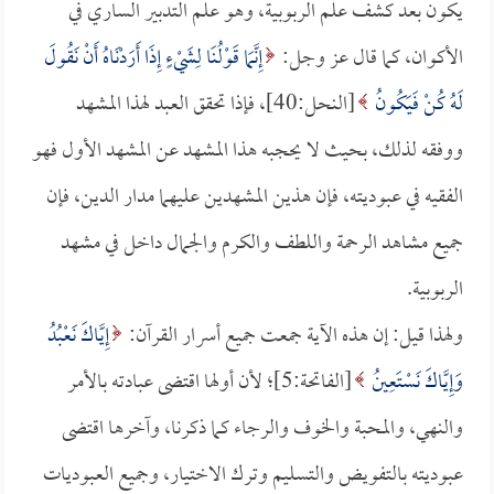
يكون بعد كشف علم الربوبية، وهو علم التدبير الساري في
الأكوان، كما قال عز وجل:
إِنَّمَا قَوْلُنَا لِشَيْءٍ إِذَا أَرَدْنَاهُ أَنْ نَقُولَ
لَهُ كُنْ فَيَكُونُ
[النحل:40]، فإذا تحقق العبد لهذا المشهد
ووفقه لذلك، بحيث لا يحجبه هذا المشهد عن المشهد الأول فهو
الفقيه في عبوديته، فإن هذين المشهدين عليهما مدار الدين، فإن
جميع مشاهد الرحمة واللطف والكرم والجمال داخل في مشهد
الربوبية.
ولهذا قيل: إن هذه الآية جمعت جميع أسرار القرآن:
إِيَّاكَ نَعْبُدُ
وَإِيَّاكَ نَسْتَعِينُ
[الفاتحة:5]؛ لأن أولها اقتضى عبادته بالأمر
والنهي، والمحبة والخوف والرجاء كما ذكرنا، وآخرها اقتضى
عبوديته بالتفويض والتسليم وترك الاختيار، وجميع العبوديات