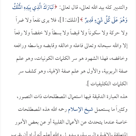
والتدبير كله بيد الله تعالى، قال تعالى:
تَبَارَكَ الَّذِي بِيَدِهِ الْمُلْكُ
وَهُوَ عَلَى كُلِّ شَيْءٍ قَدِيرٌ
[الملك:1]، فلا يرى نفعاً ولا ضراً
ولا حركة ولا سكوناً ولا قبضاً ولا بسطاً ولا خفضاً ولا رفعاً
إلا والله سبحانه وتعالى فاعله وخالقه وقابضه وباسطه ورافعه
وخافضه، فهذا الشهود هو سر الكلمات الكونيات، وهو علم
صفة الربوبية، والأول هو علم صفة الإلهية، وهو كشف سر
الكلمات التكليفيات ].
هذه العبارة الدقيقة فيها استعمال المصطلحات ذات التصور،
وكثيراً ما يستعمل
شيخ الإسلام
رحمه الله هذه المصطلحات
خاصة عندما يتحدث عن الأعمال القلبية أو عن بعض الأمور
المتعلقة بالإلهية والربوبية، ويبدو لي والله أعلم أنه أراد أن يقرب