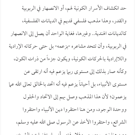
حد انكشاف الأسرار الكونية لهم، أو الانصهار في الربوبية
والقدر، وهذا مذهب فلسفي قديم في الديانات الفلسفية،
كالديانات الهندية.. وغيرها، فغاية الواحد أن يصل إلى الانصهار
في الربوبية، وأن تتحد مشاعره -بزعمه- بل حتى حركاته الإرادية
واللاإرادية بالحركات الكونية، ويكون جزءاً من ذرات الكون،
وكأنه صار بذلك إلى مستوى ربما يزعم فيه أنه ارتقى عن
مستوى الأنبياء، بل أحياناً يزعم فيه أنه اتحد بالخالق تعالى الله عما
يزعمون؛ لأن هذا المذهب وصل بهم إلى الاتحاد والحلول
ووحدة الوجود، ومن هنا احتقروا دين الأنبياء واحتقروا
الشرائع، واحتقروا الأخذ عن الرسول صلى الله عليه وسلم،