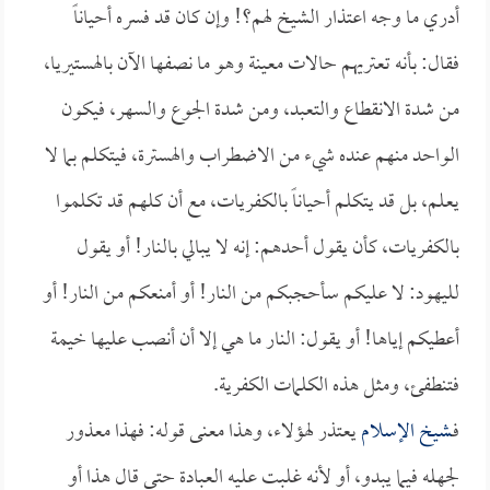
أدري ما وجه اعتذار الشيخ لهم؟! وإن كان قد فسره أحياناً
فقال: بأنه تعتريهم حالات معينة وهو ما نصفها الآن بالهستيريا،
من شدة الانقطاع والتعبد، ومن شدة الجوع والسهر، فيكون
الواحد منهم عنده شيء من الاضطراب والهسترة، فيتكلم بما لا
يعلم، بل قد يتكلم أحياناً بالكفريات، مع أن كلهم قد تكلموا
بالكفريات، كأن يقول أحدهم: إنه لا يبالي بالنار! أو يقول
لليهود: لا عليكم سأحجبكم من النار! أو أمنعكم من النار! أو
أعطيكم إياها! أو يقول: النار ما هي إلا أن أنصب عليها خيمة
فتنطفئ، ومثل هذه الكلمات الكفرية.
فـ
شيخ الإسلام
يعتذر لهؤلاء، وهذا معنى قوله: فهذا معذور
لجهله فيما يبدو، أو لأنه غلبت عليه العبادة حتى قال هذا أو