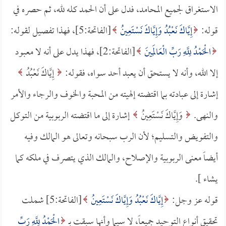
الاستغراق لجميع المحامد، فدل على أن الحمد كله لله، ثم حصره في
قوله:
إِيَّاكَ نَعْبُدُ وَإِيَّاكَ نَسْتَعِينُ
[الفاتحة:5]، فهذا تفصيل لقوله:
الْحَمْدُ لِلَّهِ رَبِّ الْعَالَمِينَ
[الفاتحة:2]، فهذا يدل على أنه لا معبود
إلا الله، وأنه لا يستحق أن يعبد أحد سواه، فقوله:
إِيَّاكَ نَعْبُدُ
إشارة إلى عبادته بما اقتضته إلهيته من المحبة والخوف والرجاء والأمر
والنهى.
وَإِيَّاكَ نَسْتَعِينُ
إشارة إلى ما اقتضته الربوبية من التوكل
والتفويض والتسليم؛ لأن الرب سبحانه وتعالى هو المالك وفيه
أيضاً معنى الربوبية والإصلاح، والمالك الذي يتصرف في ملكه كما
يشاء ].
قوله عز وجل:
إِيَّاكَ نَعْبُدُ وَإِيَّاكَ نَسْتَعِينُ
[الفاتحة:5] شملت
تحقيق أنواع التوحيد جميعاً، لا سيما وأنها سبقت بـ
الْحَمْدُ لِلَّهِ رَبِّ