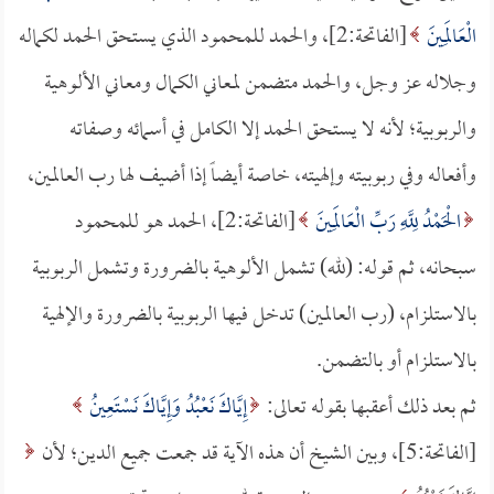
الْعَالَمِينَ
[الفاتحة:2]، والحمد للمحمود الذي يستحق الحمد لكماله
وجلاله عز وجل، والحمد متضمن لمعاني الكمال ومعاني الألوهية
والربوبية؛ لأنه لا يستحق الحمد إلا الكامل في أسمائه وصفاته
وأفعاله وفي ربوبيته وإلهيته، خاصة أيضاً إذا أضيف لها رب العالمين،
الْحَمْدُ لِلَّهِ رَبِّ الْعَالَمِينَ
[الفاتحة:2]، الحمد هو للمحمود
سبحانه، ثم قوله: (لله) تشمل الألوهية بالضرورة وتشمل الربوبية
بالاستلزام، (رب العالمين) تدخل فيها الربوبية بالضرورة والإلهية
بالاستلزام أو بالتضمن.
ثم بعد ذلك أعقبها بقوله تعالى:
إِيَّاكَ نَعْبُدُ وَإِيَّاكَ نَسْتَعِينُ
[الفاتحة:5]، وبين الشيخ أن هذه الآية قد جمعت جميع الدين؛ لأن