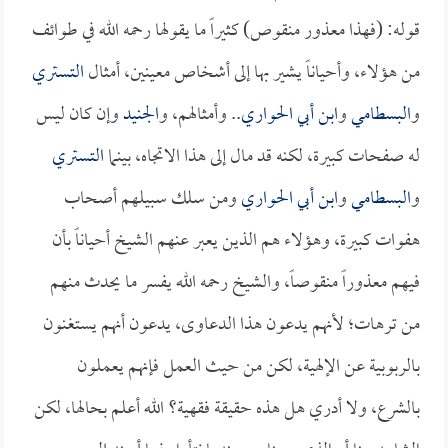
قوله: (فهذا معذور منقوص) كثيراً ما يقولها رحمه الله في طوائف
من هؤلاء، وأحياناً يشير بها إلى أشخاص معينين، أمثال
التستري
و
البسطامي
و
ابن أبي الحواري
.. وأمثالهم، و
الجنيد
وإن كان ليس
له صفحات كبيرة، لكنه قد مال إلى هذا الاتجاه، بينما
التستري
و
البسطامي
و
ابن أبي الحواري
ومن سلك سبيلهم أصحاب
هفوات كبيرة، وهؤلاء هم الذين يعبر عنهم الشيخ أحياناً بأن
فيهم معذوراً منقوصاً، والشيخ رحمه الله يفسر ما يحدث منهم
من ترهات؛ لأنهم يدعون هذا الدعاوى، يدعون أنهم يستغنون
بالربوبية عن الإلهية، لكن من حيث العمل فإنهم يعملون
بالشرع، ولا أدري هل هذه حقيقة فقهية؟ الله أعلم بحالها، لكن