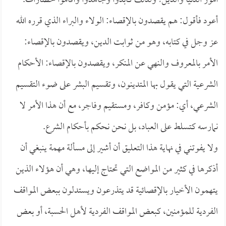
أمور الدنيا والدين؛ ولذلك كابدوا وجاهدوا وأقاموا حضارات.
أعود فأقول: هم يقصدون بالإقصاء: الولاء والبراء الذي قرره الله
عز وجل في كتابه، وهو من ثوابت الدين، ويقصدون بالإقصاء:
الأمر بالمعروف والنهي عن المنكر، ويقصدون بالإقصاء: الأحكام
الشرعية التي يقول بها المتدينون، وتقسيم البشر على ضوء التقسيم
الشرعي، أي: مؤمن وكافر، ومستقيم وفاجر، مع أن هذا الأمر لا
نمارسه كتسلط على العباد، بل نحن نحكم بأحكام الشرع.
ولا يفوتني في نهاية هذا التعليق أن أشير إلى مسألة مهمة ينبغي أن
أذكرها في كثير من المواضع التي تحتاج إليها، وهي أن هؤلاء الذين
يتهمون الأخيار بالإقصائية قد يتذرعون ويستدلون ببعض المواقف
الفردية للمؤمنين، كبعض المواقف الفردية لأهل الحسبة، أو بعض