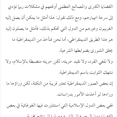
القضايا الكبرى والمصالح العظمى أوقعهم في مشكلات ربما تؤدي
إلى سرعة انهيارهم، ومع ذلك نقول: هذا أمثل ما يمكن أن يصل إليه
الغربيون وغيرهم من الدول التي تحكم بذلك، فأمثل ما يصلون إليه
هو هذا الطريق الديمقراطي، أما نحن فنأخذ من الديمقراطية ما
يحقق الشورى بضوابطها الشرعية.
ولا نلغي الفرد، ولا نقيد حريته، لكن حريته منضبطة بالإسلام، ولا
ننتهك الثوابت باسم الديمقراطية.
إن بعض الصور الديمقراطية تعتبر قريبة من النكتة، لكن وراؤها ما
وراءها لو أخذت الأمور بدراسات.
ففي بعض الدول الإسلامية التي استشيرت فيها الغوغائية في بعض
القضايا دون الرجوع إلى الشرع وصلوا إلى نتائج مخزية.