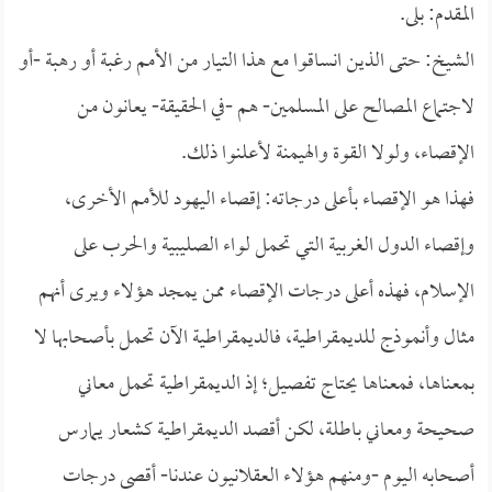
المقدم: بلى.
الشيخ: حتى الذين انساقوا مع هذا التيار من الأمم رغبة أو رهبة -أو
لاجتماع المصالح على المسلمين- هم -في الحقيقة- يعانون من
الإقصاء، ولولا القوة والهيمنة لأعلنوا ذلك.
فهذا هو الإقصاء بأعلى درجاته: إقصاء اليهود للأمم الأخرى،
وإقصاء الدول الغربية التي تحمل لواء الصليبية والحرب على
الإسلام، فهذه أعلى درجات الإقصاء ممن يمجد هؤلاء ويرى أنهم
مثال وأنموذج للديمقراطية، فالديمقراطية الآن تحمل بأصحابها لا
بمعناها، فمعناها يحتاج تفصيل؛ إذ الديمقراطية تحمل معاني
صحيحة ومعاني باطلة، لكن أقصد الديمقراطية كشعار يمارس
أصحابه اليوم -ومنهم هؤلاء العقلانيون عندنا- أقصى درجات