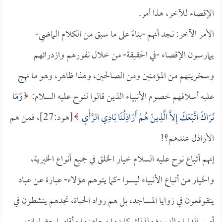
الإقصاء للآخر، هذا أمر.
الأمر الآخر: نجد أنهم -بناءً على ما سبق من الكلام الماضي-
يمارسون الإقصاء -في الحقيقة- من خلال نفورهم وازدرائهم
وسخريتهم من المؤمنين ومن الصالحين، وهذا ظاهر، وهو ما نهج
عليه أسلافهم خصوم الأنبياء الذين قالوا لنوح عليه السلام:
وَمَا
نَرَاكَ اتَّبَعَكَ إِلاَّ الَّذِينَ هُمْ أَرَاذِلُنَا بَادِي الرَّأْيِ
[هود:27]، فمن هم
الأراذل عندهم؟!
إنهم أتباع نوح عليه السلام خيار الخلق في جميع أنواع الخيرية،
والخيار من أتباع الأنبياء ليسوا -كما يتوهم هؤلاء- عبارة عن عباد
يتقوقعون في زوايا المساجد، بل هم رواد الحياة، تجدهم ينشطون في