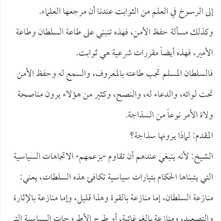
إلى الرسوخ في العلم من الثوابت عندنا أن مرجعها العلماء.
وكذلك مسألة حفظ الأمن، فهذه تنبني على طاعة السلطان وطاعة
الأمير، فهذه أيضاً مقررات شرعية هي ثوابت.
فالسلطان المسلم تجب طاعته بالمعروف، والسمع له وحفظ الأمن
تحت لوائه، والدعاء له، والنصح، وكثير من هؤلاء يرون مناصحة
ولاة الأمر نوعاً من السذاجة.
المقدم: لماذا يرونها سذاجة؟
الشيخ: لأنه ينبغي عندهم أن تقاوم -بزعمهم- الاتجاهات السياسية
التي يتبناها الحكام بتيارات سياسية تكافئ هذه السلطات، يعني:
منازعة السلطان، إما منازعة بالقوة وهذا قليل، وإما منازعة بالإثارة
والتصعيد، ومنازعة بالغوغائية، أو طرح الأطروحات السياسية التي