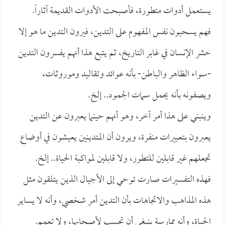
يستعمل أدوات متطورة، فأصبحت الأدوات القديمة آثاراً.
فهم يسحبون نفس المفهوم على التدين، فيرون التدين ما هو إلا
حشر الإنسان في غابر التاريخ، ثم يتبع هذا أنهم يفسرون التدين
-سواء الظاهر والباطن- بأنه عوائد وتقاليد وموروثات،
ويصفونه بأنه يحمل سمات الجمود.. إلخ.
وينبني على هذا أمر آخر، وهو أنهم حينما يعبرون عن التدين
يعبرون بتعبيرات منفرة، ويرون أن المتدينين يعيشون في أوضاع
تجعلهم غير قابلين للتطور، ولا قابلين لمواكبة الحياة.. إلخ.
فهذه التفسيرات صارت توحي إلى الأجيال الذين يتلقون مثل
هذه المذاهب والاتجاهات بأن التدين أمر شخصي، وأنه لا يساير
الحياة، وأنه ممارسة ينبغي أن تحسب لأصحابها، ولا تعمم.