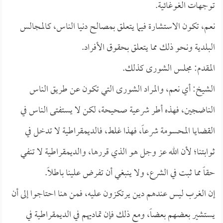
توجهات الغوغائية.
نعم، تكون الاستشارة فيما يتعلق بمصالح دنيا الناس، كالمجالس
البلدية ونحو ذلك مما يتعلق بحقوق الأفراد.
المقدم: مجلس الشورى كذلك.
الشيخ: أي نعم، والمراد الشورى التي تكون عن طريق الناس
الناضجين، فهذه أطر شرعية صحيحة، لكن لا يستفتى الناس في
القضايا المحسومة شرعاً، فهذا غلط، فالديمقراطية لا تدخل في
ثوابتنا؛ لأن الله عز وجل هو الذي قررها، والديمقراطية لا تنفي
حقاً مما ثبت في الشرع، ولا ينبغي أن تفرض علينا باطلاً.
إن الغرب ليس عندهم دين يرتكزون عليه، فمن هنا احتاجوا إلى أن
يستشير بعضهم بعضاً، ومع ذلك فإن تماديهم في الديمقراطية في