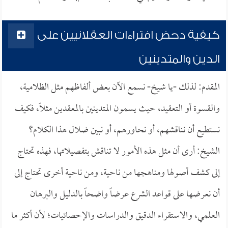
كيفية دحض افتراءات العقلانيين على
الدين والمتدينين
المقدم: لذلك -يا شيخ- نسمع الآن بعض ألفاظهم مثل الظلامية،
والقسوة أو التعقيد، حيث يسمون المتدينين بالمعقدين مثلاً، فكيف
نستطيع أن نناقشهم، أو نحاورهم، أو نبين ضلال هذا الكلام؟
الشيخ: أرى أن مثل هذه الأمور لا تناقش بتفصيلاتها، فهذه تحتاج
إلى كشف أصولها ومناهجها من ناحية، ومن ناحية أخرى تحتاج إلى
أن نعرضها على قواعد الشرع عرضاً واضحاً بالدليل والبرهان
العلمي، والاستقراء الدقيق والدراسات والإحصائيات؛ لأن أكثر ما