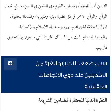
التدين أمراً تاريخياً، ومسايرة الغرب في الطعن في الدين، ورفع شعار
الرأي والرأي الآخر في كل قضية دينية ودنيوية، والمناداة بحقوق
المرأة المحققة لشهواتهم، ورميهم علماء الإسلام بالإقصائية
والعدوانية، وغير ذلك من المسالك الخبيثة التي يسعون بها لتحقيق
مآربهم.
سبب ضعف التدين والنفرة من
المتدينين عند ذوي الاتجاهات
العقلانية
النظرة الدنيا المحتقرة لمضامين الشريعة