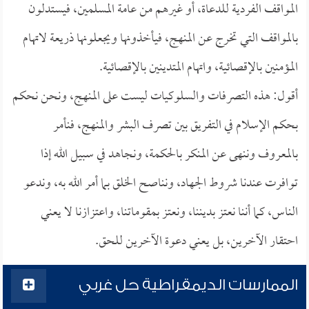
المواقف الفردية للدعاة، أو غيرهم من عامة المسلمين، فيستدلون
بالمواقف التي تخرج عن المنهج، فيأخذونها ويجعلونها ذريعة لاتهام
المؤمنين بالإقصائية، واتهام المتدينين بالإقصائية.
أقول: هذه التصرفات والسلوكيات ليست على المنهج، ونحن نحكم
بحكم الإسلام في التفريق بين تصرف البشر والمنهج، فنأمر
بالمعروف وننهى عن المنكر بالحكمة، ونجاهد في سبيل الله إذا
توافرت عندنا شروط الجهاد، ونناصح الخلق بما أمر الله به، وندعو
الناس، كما أننا نعتز بديننا، ونعتز بمقوماتنا، واعتزازنا لا يعني
احتقار الآخرين، بل يعني دعوة الآخرين للحق.
الممارسات الديمقراطية حل غربي