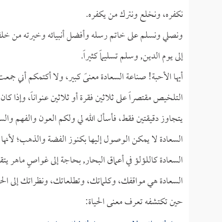
نكفره، ونخلع ونترك من يكفره.
ونصلي ونسلم على خاتم رسله وأفضل أنبيائه وخيرته من خلقه 
إلى يوم الدين, وسلم تسليماً كثيراً.
أيها الأحبة! صناعة السعادة معنىً كبير، ولا أكتمكم أني جم
التلخيص مقتصراً على ثلاثين فقرة أو ثلاثين عنواناً، وإذا
يتجاوز دقيقتين فقط، فأسأل الله لي ولكم العون والفهم والس
السعادة لا يمكن الوصول إليها بكنوز الفضة والذهب؛ لأنها أغ
السعادة كاللؤلؤ في أعماق البحار, بحاجة إلى غواصٍ ماهر ي
السعادة هي مواقفك، وكلماتك، وتطلعاتك، ونظراتك إلى الحي
حين تكتشفه تعرف معنى الحياة: