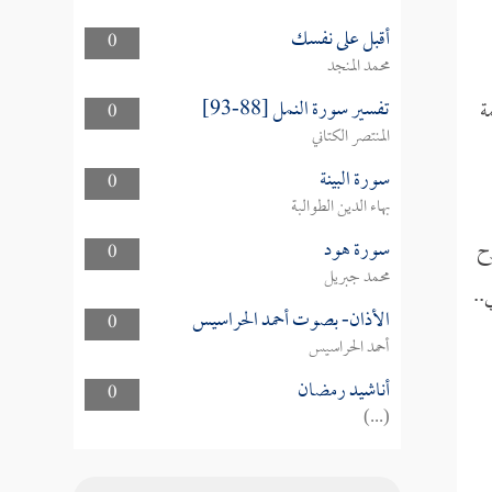
أقبل على نفسك
0
محمد المنجد
تفسير سورة النمل [88-93]
ة
0
المنتصر الكتاني
سورة البينة
0
بهاء الدين الطوالبة
ح
سورة هود
0
محمد جبريل
..
الأذان- بصوت أحمد الحراسيس
0
أحمد الحراسيس
أناشيد رمضان
0
(...)