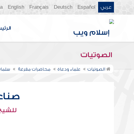
عربي
Español
Deutsch
Français
English
ia
الرئي
الصوتيات
الصوتيات
علماء ودعاة
محاضرات مفرغة
سلمان
صناع
للشيخ 