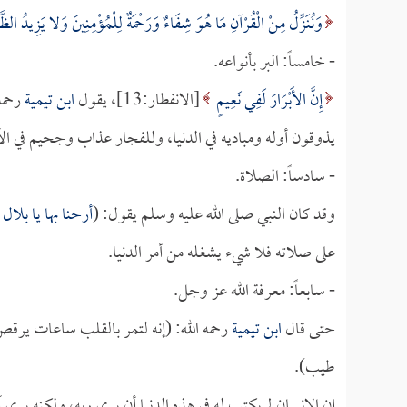
وَنُنَزِّلُ مِنْ الْقُرْآنِ مَا هُوَ شِفَاءٌ وَرَحْمَةٌ لِلْمُؤْمِنِينَ وَلا يَزِيدُ الظَّا
- خامساً: البر بأنواعه.
إِنَّ الأَبْرَارَ لَفِي نَعِيمٍ
[الانفطار:13]، يقول
ابن تيمية
رحمه 
يذوقون أوله ومباديه في الدنيا، وللفجار عذاب وجحيم في الآخ
- سادساً: الصلاة.
وقد كان النبي صلى الله عليه وسلم يقول: (
أرحنا بها يا بلال 
على صلاته فلا شيء يشغله من أمر الدنيا.
- سابعاً: معرفة الله عز وجل.
حتى قال
ابن تيمية
رحمه الله: (إنه لتمر بالقلب ساعات يرقص ف
طيب).
إن الإنسان لم يكتب له في هذه الدنيا أن يرى ربه، ولكنه يرى 