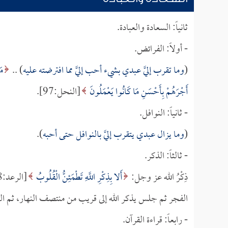
ثانياً: السعادة والعبادة.
- أولاً: الفرائض.
(
وما تقرب إليَّ عبدي بشيء أحب إليَّ مما افترضته عليه
) ..
مَ
أَجْرَهُمْ بِأَحْسَنِ مَا كَانُوا يَعْمَلُونَ
[النحل:97].
- ثانياً: النوافل.
(
وما يزال عبدي يتقرب إليَّ بالنوافل حتى أحبه
).
- ثالثاً: الذكر.
ذِكْرُ الله عز وجل:
أَلا بِذِكْرِ اللَّهِ تَطْمَئِنُّ الْقُلُوبُ
[الرعد:28]، يقول
الفجر ثم جلس يذكر الله إلى قريب من منتصف النهار، ثم التفت
- رابعاً: قراءة القرآن.