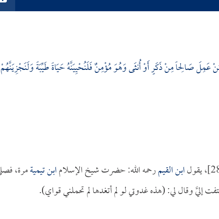
نْ عَمِلَ صَالِحاً مِنْ ذَكَرٍ أَوْ أُنثَى وَهُوَ مُؤْمِنٌ فَلَنُحْيِيَنَّهُ حَيَاةً طَيِّبَةً وَلَنَجْزِيَنَّهُمْ
ابن القيم
رحمه الله: حضرت شيخ الإسلام
ابن تيمية
مرة، فصل
 إليَّ وقال لي: (هذه غدوتي لو لم أتغدها لم تحملني قواي).