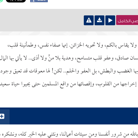
نصي الكامل
 ولا يقاس بالكم، ولا تحويه الخزائن. إنها صفاء نفس، وطمأنينة قلب،
ادق، وعفو قلب متسامح، وهدية بلا منٍّ ولا أذى.. لا يأتي بها المال
تي بها الغضب والبطش، بل العفو والحلم.. لكن! لها معوقات قد تعيق وجوده
 إخراجها من القلوب، وإقصائها من واقع المسلمين حتى يحيوا حياة سعيد
الله من شرور أنفسنا ومن سيئات أعمالنا، ونثني عليه الخير كله، ونشكره و