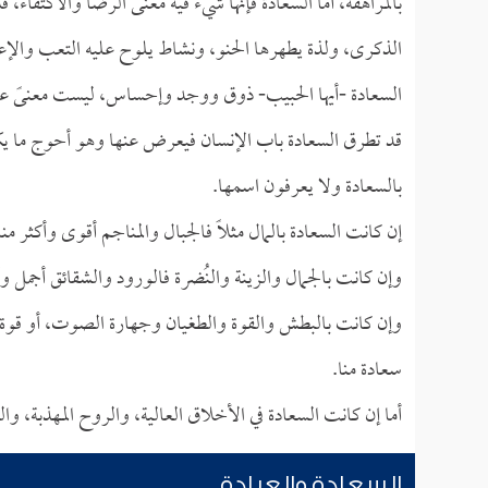
بالمراهقة، أما السعادة فإنها شيء فيه معنى الرضا والاكتفاء، ف
الذكرى، ولذة يطهرها الحنو، ونشاط يلوح عليه التعب والإعي
السعادة -أيها الحبيب- ذوق ووجد وإحساس، ليست معنىً علمياً
قد تطرق السعادة باب الإنسان فيعرض عنها وهو أحوج ما يكون
بالسعادة ولا يعرفون اسمها.
إن كانت السعادة بالمال مثلاً فالجبال والمناجم أقوى وأكثر من
وإن كانت بالجمال والزينة والنُضرة فالورود والشقائق أجمل وأ
وإن كانت بالبطش والقوة والطغيان وجهارة الصوت، أو قوة
سعادة منا.
أما إن كانت السعادة في الأخلاق العالية، والروح المهذبة، وا
السعادة والعبادة