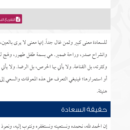
التفريغ ال
للسعادة معنى كبير وثمن غال جداً. إنها معنى لا يرى بالعين،
وانشراح صدر، وراحة ضمير. هي بسمة طفل طهور، ولهج لسان ص
وكثرته، بل القناعة. ولا يأتي بها الحرص، بل الرضا. ولا يأ
أو استمرارها؛ فينبغي التعرف على هذه المعوقات والسعي إلى
هنيئة.
حقيقة السعادة
إن الحمد لله، نحمده ونستعينه ونستغفره ونتوب إليه، ونعوذ ب