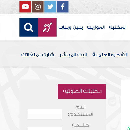
المكتبة
المواريث
بنين وبنات
الشجرة العلمية
البث المباشر
شارك بملفاتك
مكتبتك الصوتية
اسم
المستخدم:
كـلـــمـة