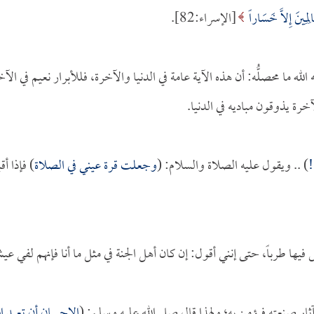
لِمِينَ إِلاَّ خَسَاراً
[الإسراء:82].
الله ما محصلُّه: أن هذه الآية عامة في الدنيا والآخرة، فللأبرار نعيم في الآ
رة يذوقون مباديه في الدنيا.
!
) .. ويقول عليه الصلاة والسلام: (
وجعلت قرة عيني في الصلاة
) فإذا أق
يها طرباً، حتى إنني أقول: إن كان أهل الجنة في مثل ما أنا فإنهم لفي ع
آثار صنعته فيؤمن به؛ ولهذا قال صلى الله عليه وسلم: (
الإحسان أن تعبد ال