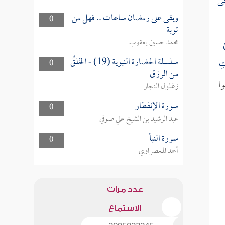
حَى
وبقى على رمضان ساعات .. فهل من
0
توبة
محمد حسين يعقوب
سلسلة الحضارة النبوية (19) - الخَلقُ
تِ
0
من الرزق
وا
زغلول النجار
سورة الإنفطار
0
عبد الرشيد بن الشيخ علي صوفي
سورة النبأ
0
أحمد المعصراوي
عدد مرات
الاستماع