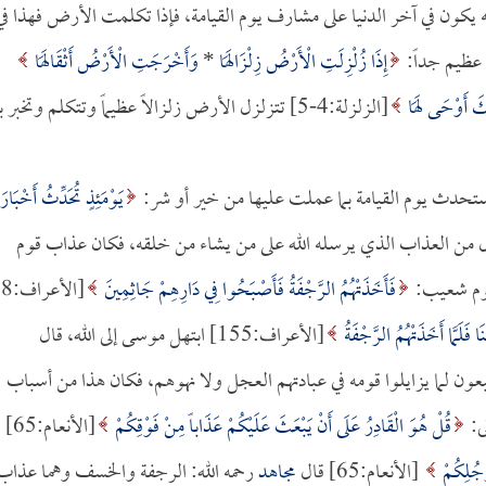
ء: إنه يكون في آخر الدنيا على مشارف يوم القيامة، فإذا تكلمت الأرض فهذا في
ٌ عظيم جداً:
إِذَا زُلْزِلَتِ الْأَرْضُ زِلْزَالَهَا
*
وَأَخْرَجَتِ الْأَرْضُ أَثْقَالَهَا
بَّكَ أَوْحَى لَهَا
[الزلزلة:4-5] تتزلزل الأرض زلزالاً عظيماً وتتكلم وتخبر ب
ستحدث يوم القيامة بما عملت عليها من خير أو شر:
يَوْمَئِذٍ تُحَدِّثُ أَخْبَارَ
ال ولا يزال من العذاب الذي يرسله الله على من يشاء من خلقه، فكان عذاب قوم
قوم شعيب:
فَأَخَذَتْهُمُ الرَّجْفَةُ فَأَصْبَحُوا فِي دَارِهِمْ جَاثِمِينَ
َلَمَّا أَخَذَتْهُمُ الرَّجْفَةُ
[الأعراف:155] ابتهل موسى إلى الله، قال
بعون لما يزايلوا قومه في عبادتهم العجل ولا نهوهم، فكان هذا من أسباب
ى:
قُلْ هُوَ الْقَادِرُ عَلَى أَنْ يَبْعَثَ عَلَيْكُمْ عَذَاباً مِنْ فَوْقِكُمْ
[الأنعام:65]
ْجُلِكُمْ
[الأنعام:65] قال
مجاهد
رحمه الله: الرجفة والخسف وهما عذاب