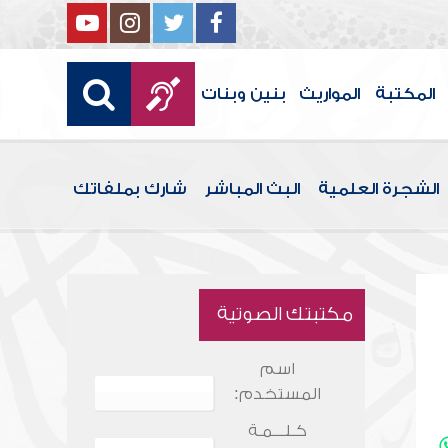
المكتبة
المواريث
بنين وبنات
الشجرة العلمية
البث المباشر
شارك بملفاتك
مكتبتك الصوتية
اسم
المستخدم:
كـلـــمـة