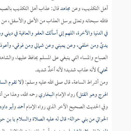
أهل التكذيب، وعن
مجاهد
قال: عذاب أهل التكذيب بالصيحة
فالله سبحانه وتعالى يرسل العذاب من الأعلى والأسفل، من 
في الدنيا والآخرة، اللهم إني أسألك العفو والعافية في ديني
يديَّ ومن خلفي، وعن يميني وعن شمالي ومن فوقي، وأعوذ 
الصباح والمساء التي ينبغي على المسلم يحافظ عليها، والشاه
تحتي
) لأنه عذاب شديد؛ لأنه أخذٌ شديد.
ومن أشراط الساعة، قال صلى الله عليه وسلم: (
لا تقوم الس
الهرج وهو القتل
) رواه الإمام
البخاري
رحمه الله، وهذا من أ
وفي الحديث الصحيح الآخر الذي رواه الإمام
أحمد
و
أبو داود
الحوالي من بني حوالة- قال له عليه الصلاة والسلام يا بن حو