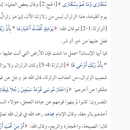
سُكَارَى وَمَا هُمْ بِسُكَارَى
[الحج:2] وقال بعض العلما
يوم القيامة، هذا الزلزال ليس من زلازلنا الآن، إنما هو زلزال
[الزلزلة:1-2] ثم قال الله:
يَوْمَئِذٍ تُحَدِّثُ أَخْبَارَهَا
*
بِأَنَّ رَ
فعل عليها من خير أو شر.
فيا أيها الإنسان! اعمل ما شئت فإن الأرض التي أنت عليها 
*
بِأَنَّ رَبَّكَ أَوْحَى لَهَا
[الزلزلة:4-5] وكان الزلز
شعيب الزلزال، من العذاب الزلزلة، قال الله عز وجل عن 
هلكوا عن آخرهم:
وَاخْتَارَ مُوسَى قَوْمَهُ سَبْعِينَ رَجُلاً لِمِيقَاتِنَا ف
المفسرون: كانوا لم ينهوا قومهم عن عبادة العجل، هؤلاء الس
أخذهم بالرجفة، وقال الإمام
مجاهد
رحمه الله في قول الله تعال
قال: الصيحة، والحجارة والريح، وقال الله:
أَوْ مِنْ تَحْتِ أَر