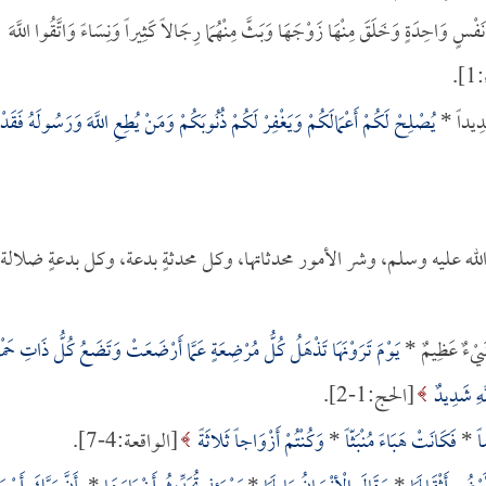
 مِنْ نَفْسٍ وَاحِدَةٍ وَخَلَقَ مِنْهَا زَوْجَهَا وَبَثَّ مِنْهُمَا رِجَالاً كَثِيراً وَنِسَاءً وَاتَّقُوا اللَّهَ
.
يُصْلِحْ لَكُمْ أَعْمَالَكُمْ وَيَغْفِرْ لَكُمْ ذُنُوبَكُمْ وَمَنْ يُطِعِ اللَّهَ وَرَسُولَهُ فَقَدْ
ه عليه وسلم، وشر الأمور محدثاتها، وكل محدثةٍ بدعة، وكل بدعةٍ ضلالة،
يَوْمَ تَرَوْنَهَا تَذْهَلُ كُلُّ مُرْضِعَةٍ عَمَّا أَرْضَعَتْ وَتَضَعُ كُلُّ ذَاتِ حَمْ
هِ شَدِيدٌ
[الحج:1-2].
اً
*
فَكَانَتْ هَبَاءً مُنْبَثّاً
*
وَكُنْتُمْ أَزْوَاجاً ثَلاثَةً
[الواقعة:4-7].