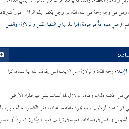
لابل والأمور العظام، والساعة يومئذٍ أقرب من الناس من يدي هذه من
هي من وجهٍ رحمة من الله، الله عز وجل يكفر بهذه الزلال أموراً كثيرة م
م: (
أمتي هذه أمةٌ مرحومة، إنما عذابها في الدنيا الفتن والزلازل والقتل
باده
لإسلام
رحمه الله: والزلازل من الآيات التي يخوف الله بها عباده، كما
ده هي من حكمة ذلك، وكون الزلازل لها أسباب يشرحها علماء الأرض
ي كون هذه الزلازل آيات يخوف الله بها عباده، مثل الكسوف، له سبب ول
مس والقمر في مسافات معينة في ترتيبٍ معين، فيكون كسوفاً أو خسوفا