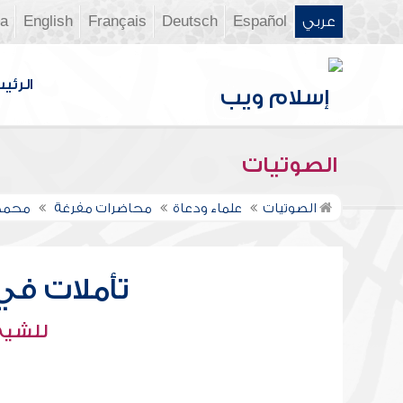
عربي
Español
Deutsch
Français
English
ia
الرئي
الصوتيات
الصوتيات
علماء ودعاة
محاضرات مفرغة
محمد
تأملات في ا
للشيخ