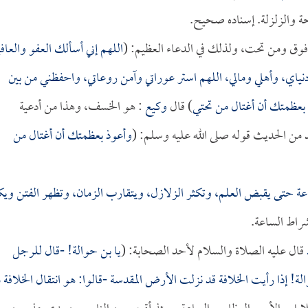
 والزلزلة. إسناده صحيح.
فوق ومن تحت، ولذلك في الدعاء العظيم: (
اللهم إني أسألك العفو والعافي
 ودنياي، وأهلي ومالي، اللهم استر عوراتي وآمن روعاتي، واحفظني من بين
بعظمتك أن أغتال من تحتي
) قال
وكيع
: هو الخسف، وهذا من أدعية
د من الحديث قوله صلى الله عليه وسلم: (
وأعوذ بعظمتك أن أغتال من
اعة حتى يقبض العلم، وتكثر الزلازل، ويتقارب الزمان، وتظهر الفتن ويك
شراط الساعة.
قال عليه الصلاة والسلام لأحد الصحابة: (
يا بن حوالة! -قال للرجل
الة! إذا رأيت الخلافة قد نزلت الأرض المقدسة -قالوا: هو انتقال الخلافة 