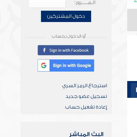
الـمـــــرور:
دخول المشتركين
أو الدخول بحساب
استرجاع الرمز السري
تسجيل عضو جديد
إعادة تفعيل حساب
البث المباشر