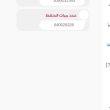
3095032345
عدد مرات الحفظ
ما
840028326
هَا
[الأعراف:78]