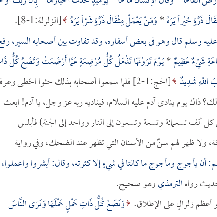
ْضُ أَثْقَالَهَا
*
وَقَالَ الْأِنْسَانُ مَا لَهَا
*
يَوْمَئِذٍ تُحَدِّثُ أَخْبَارَهَا
*
بِأَنَّ رَبَّكَ أَوْ
َالَ ذَرَّةٍ خَيْراً يَرَهُ
*
وَمَنْ يَعْمَلْ مِثْقَالَ ذَرَّةٍ شَرّاً يَرَهُ
[الزلزلة:1-8].
 عليه وسلم قال وهو في بعض أسفاره، وقد تفاوت بين أصحابه السير، رفع
سَّاعَةِ شَيْءٌ عَظِيمٌ
*
يَوْمَ تَرَوْنَهَا تَذْهَلُ كُلُّ مُرْضِعَةٍ عَمَّا أَرْضَعَتْ وَتَضَعُ كُلُّ ذَا
 اللَّهِ شَدِيدٌ
[الحج:1-2] فلما سمعوا أصحابه بذلك حثوا الخطى وعرف
ذلك؟ ذاك يوم ينادى آدم عليه السلام، فيناديه ربه عز وجل، يا آدم! ابعث
ن كل ألف تسعمائة وتسعة وتسعون إلى النار وواحد إلى الجنة) فأبلس
 ولا ظهر لهم سنٌ من الأسنان التي تظهر عند الضحك، وفي رواية
أن يأجوج ومأجوج ما كانتا في شيءٍ إلا كثرته، وقال: أبشروا واعملوا،
لحديث رواه
الترمذي
وهو صحيح.
هو أعظم زلزالٍ على الإطلاق:
وَتَضَعُ كُلُّ ذَاتِ حَمْلٍ حَمْلَهَا وَتَرَى النَّاسَ