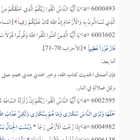
a= 6000493>يَا أَيُّهَا النَّاسُ اتَّقُوا رَبَّكُمُ الَّذِي خَلَقَكُمْ
الَّذِي تَسَاءَلُونَ بِهِ وَالْأَرْحَامَ إِنَّ اللَّهَ كَانَ عَلَيْكُمْ رَقِيباً
[النساء:1]
a= 6003602>يَا أَيُّهَا الَّذِينَ آمَنُوا اتَّقُوا اللَّهَ وَقُولُوا قَوْلاً سَدِيداً *
فَازَ فَوْزاً عَظِيماً
[الأحزاب:70-71].
أما بعد:
فإن أصدق الحديث كتاب الله، وخير الهدي هدي محمدٍ صلى الل
وكل ضلالةٍ في النار.
a= 6002595>يَا أَيُّهَا النَّاسُ اتَّقُوا رَبَّكُمْ إِنَّ زَلْزَلَةَ السَّاعَةِ شَيْءٌ عَظِيمٌ *
حَمْلَهَا وَتَرَى النَّاسَ سُكَارَى وَمَا هُمْ بِسُكَارَى وَلَكِنَّ عَذَابَ اللَّ
a= 6004982>إِذَا رُجَّتِ الْأَرْضُ رَجّاً *
وَبُسَّتِ الْجِبَالُ بَسّ