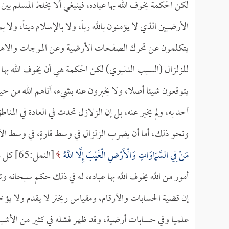
لكن الحكمة يخوف الله بها عباده، فينبغي ألا يخلط المسلم بي
الأرضيين الذي لا يؤمنون بالله رباً، ولا بالإسلام ديناً، ول
يتكلمون عن تحرك الصفحات الأرضية وعن الموجات والاهتزا
للزلزال (السبب الدنيوي) لكن الحكمة هي أن يخوف الله بها عب
يتوقعون شيئا أصلا، ولا يخبرون عنه بشيء، آتاهم الله من حي
أحد به، ولم يخبر عنه، بل إن الزلازل تحدث في العادة في ال
ونحو ذلك، أما أن يضرب الزلزال في وسط قارةٍ، في وسط الأر
مَنْ فِي السَّمَاوَاتِ وَالْأَرْضِ الْغَيْبَ إِلَّا اللَّهُ
[النمل:
أمور من الله يخوف الله بها عباده، له في ذلك حكم سبحانه وتع
إن قضية الحسابات والأرقام، ومقياس ريختر لا يقدم ولا يؤخر
علميا وفي حسابات أرضية، وقد ظهر فشله في كثير من الأشياء