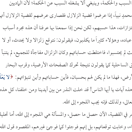
ن السبب والحكمة، وينبغي ألا يشغله السبب عن الحكمة؛ لأن الماديين
ا بمحمدٍ نبياً، إذا عرضوا قضية الزلازل فقصارى عرضهم لقضية الزلازل أنه
زات، هذا حسبهم، لكن نحن إذا سمعنا بها عرفنا أن هذه مجرد أسباب
اده، وهؤلاء كثيراً ما يكذبون، فيقولون: نتوقع زلزالا ولا يحدث، أو لا
ث لم يحتسبوا، فاختلطت حساباتهم وكان الزلزال مفاجأة للجميع، لم يتنبأ
مناطق الساحلية كما يقولون نتيجة تحرك الصفحات الأرضية، وقرب البحار
ض، فهذا ما لم يكن لهم بحسبان، فأين حساباتهم وأين تنبؤاتهم:
لا يَعْلَ
65] كل هذه آيات يا أيها الناس! قد خلت النذر من بين أيدينا ومن خلفنا، كل هذه
الى، ولذلك فإنه يجب اللجوء إلى الله.
 في القضية، الآن حصل ما حصل، والمسألة هي اللجوء إلى الله، أما تحليل
، وخابت توقعاتهم، بل إنهم فوجئوا كما فوجئ غيرهم، المقصود قول الله