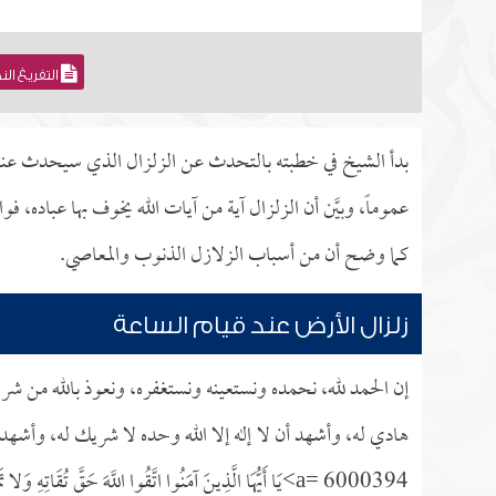
التفريغ ال
بدأ الشيخ في خطبته بالتحدث عن الزلزال الذي سيحدث عند
عموماً، وبيَّن أن الزلزال آية من آيات الله يخوف بها عباده، 
كما وضح أن من أسباب الزلازل الذنوب والمعاصي.
زلزال الأرض عند قيام الساعة
إن الحمد لله، نحمده ونستعينه ونستغفره، ونعوذ بالله من شر
هادي له، وأشهد أن لا إله إلا الله وحده لا شريك له، وأشهد 
a= 6000394>يَا أَيُّهَا الَّذِينَ آمَنُوا اتَّقُوا اللَّهَ حَقَّ تُقَاتِهِ وَلا تَمُوتُنَّ إِلَّا وَأَنْتُمْ مُسْلِمُونَ