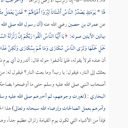
a= 6006138>إِذَا زُلْزِلَتِ الْأَرْضُ زِلْزَالَهَا *
وَأَخْرَجَتِ الْأَر
لَهَا
*
يَوْمَئِذٍ يَصْدُرُ النَّاسُ أَشْتَاتاً لِيُرَوْا أَعْمَالَهُمْ
*
فَمَنْ يَعْمَلْ مِثْق
عن
عمران بن حصين
رضي الله عنه (
أن رسول الله صلى الله
بهاتين الآيتين صوته:
يَا أَيُّهَا النَّاسُ اتَّقُوا رَبَّكُمْ إِنَّ زَلْزَلَةَ ال
حَمْلٍ حَمْلَهَا وَتَرَى النَّاسَ سُكَارَى وَمَا هُمْ بِسُكَارَى وَلَكِنَّ عَذَابَ
أن عنده قولاً يقوله، فلما تأشفوا حوله قال: أتدرون أي يومٍ 
بعثك إلى النار، فيقول: يا رب! وما بعث النار؟ فيقول له: م
أصحاب النبي صلى الله عليه وسلم حتى ما أوضحوا بضاحكة،
البخاري
: (
تغيرت وجوههم، ثم أخبرهم صلى الله عليه وسلم: 
وأمرهم بعمل الصالحات وإرضاء الله سبحانه وتعالى
) هذا ا
فإذاً من الأشياء التي تكون يوم القيامة زلزال عظيم جداً، و