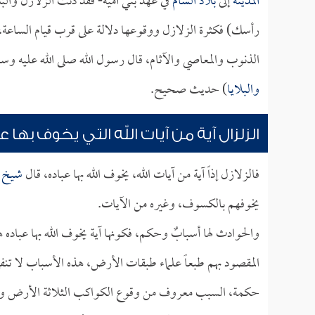
المدينة
إلى
بلاد الشام
في عهد بني أمية- فقد دنت الزلازل والب
رأسك) فكثرة الزلازل ووقوعها دلالة على قرب قيام الساعة، و
الذنوب والمعاصي والآثام، قال رسول الله صلى الله عليه وسل
والبلايا
) حديث صحيح.
الزلزال آية من آيات الله التي يخوف بها ع
فالزلازل إذاً آية من آيات الله، يخوف الله بها عباده، قال
شيخ ا
يخوفهم بالكسوف، وغيره من الآيات.
والحوادث لها أسبابٌ وحكم، فكونها آية يخوف الله بها عبا
المقصود بهم طبعاً علماء طبقات الأرض، هذه الأسباب لا تنف
حكمة، السبب معروف من وقوع الكواكب الثلاثة الأرض والش