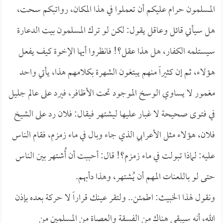
المسلمون حرام عليكم أن تعملوا في هذا المكان، رواتبكم سحت،
هل سيأتي قائل وعاقل يقول: لكن لو ترك المسلمون بيت الدعارة
سيستلمه الكفار، هل هذا عقل؟! فانظروا أيها الإخوة كيف يفعل
هؤلاء، ثم إن كثيراً منهم يبتغون الشهرة بكلامهم هذا، يأتي واحد
مغمور لا يساوي الوسخ الموجود تحت الأظافر، فيرد على عالم جليل
في فتوى صحيحة لا غبار عليها ليشتهر فيقال: فلان رد على الشيخ
فلان، هؤلاء مثل الأعرابي الذي جاء وبال في ماء زمزم، فقام الناس
عليه: لماذا تبولت في ماء زمزم؟! قال: أحببت أن أُشتهر بين الناس
حتى لو باللعنات المهم أن يُشتهر، وهذا دأبهم.
ونقول لهذا الخبيث: اطمئن.. ولتقر عينك قراراً لا حركة بعده بإذن
الله، أنه سيبقى هناك من الفسقة والعصاة من المسلمين من