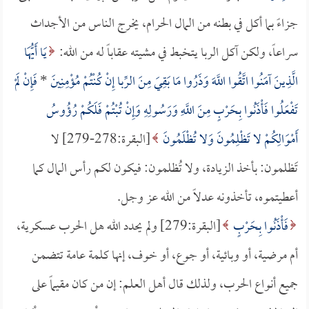
جزاءً بما أكل في بطنه من المال الحرام، يخرج الناس من الأجداث
سراعاً، ولكن آكل الربا يتخبط في مشيته عقاباً له من الله:
يَا أَيُّهَا
الَّذِينَ آمَنُوا اتَّقُوا اللَّهَ وَذَرُوا مَا بَقِيَ مِنَ الرِّبا إِنْ كُنْتُمْ مُؤْمِنِينَ
*
فَإِنْ لَمْ
تَفْعَلُوا فَأْذَنُوا بِحَرْبٍ مِنَ اللَّهِ وَرَسُولِهِ وَإِنْ تُبْتُمْ فَلَكُمْ رُؤُوسُ
أَمْوَالِكُمْ لا تَظْلِمُونَ وَلا تُظْلَمُونَ
[البقرة:278-279] لا
تَظلمون: بأخذ الزيادة، ولا تُظلمون: فيكون لكم رأس المال كما
أعطيتموه، تأخذونه عدلاً من الله عز وجل.
فَأْذَنُوا بِحَرْبٍ
[البقرة:279] ولم يحدد الله هل الحرب عسكرية،
أم مرضية، أو وبائية، أو جوع، أو خوف، إنها كلمة عامة تتضمن
جميع أنواع الحرب، ولذلك قال أهل العلم: إن من كان مقيماً على