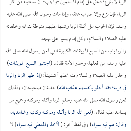
الربا لا ينزع؛ فحق على إمام المسلمين -واجب- أن يستتيبه من أكل
الربا، فإن نزع وإلا ضرب عنقه، وإذا مات رسول الله صلى الله عليه
وسلم فإن الحرب على أكلة الربا وشنها عليهم منوطة بنوابه وخلفائه
عليه الصلاة والسلام، وكل إمام يسير على نهجه.
والربا باب من السبع الموبقات الكبيرة التي لعن رسول الله صلى الله
عليه وسلم من فعلها، وحذر الأمة فقال: (
اجتنبوا السبع الموبقات
)
وحذر عليه الصلاة والسلام منه تحذيراً شديداً: (
إذا ظهر الزنا والربا
في قرية؛ فقد أحلو بأنفسهم عذاب الله
) حديثان صحيحان، ولذلك
لعن رسول الله صلى الله عليه وسلم الربا وآكله وموكله وجميع من
يساعد عليه فقال: (
لعن الله الربا وآكله وموكله وكاتبه وشاهديه،
وقال: هم فيه سواء
) وفي لفظ آخر: (
الآخذ والمعطي فيه سواء
) لا