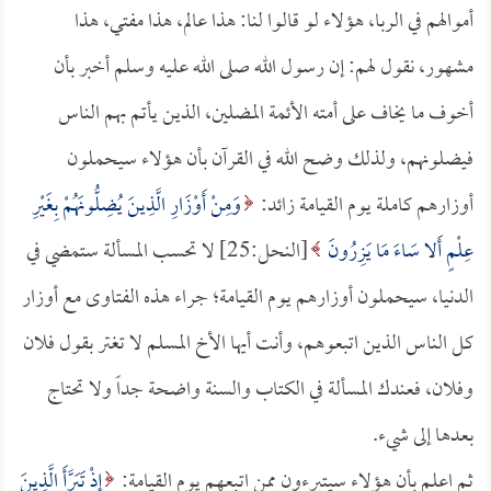
أموالهم في الربا، هؤلاء لو قالوا لنا: هذا عالم، هذا مفتي، هذا
مشهور، نقول لهم: إن رسول الله صلى الله عليه وسلم أخبر بأن
أخوف ما يخاف على أمته الأئمة المضلين، الذين يأتم بهم الناس
فيضلونهم، ولذلك وضح الله في القرآن بأن هؤلاء سيحملون
أوزارهم كاملة يوم القيامة زائد:
وَمِنْ أَوْزَارِ الَّذِينَ يُضِلُّونَهُمْ بِغَيْرِ
عِلْمٍ أَلا سَاءَ مَا يَزِرُونَ
[النحل:25] لا تحسب المسألة ستمضي في
الدنيا، سيحملون أوزارهم يوم القيامة؛ جراء هذه الفتاوى مع أوزار
كل الناس الذين اتبعوهم، وأنت أيها الأخ المسلم لا تغتر بقول فلان
وفلان، فعندك المسألة في الكتاب والسنة واضحة جداً ولا تحتاج
بعدها إلى شيء.
ثم اعلم بأن هؤلاء سيتبرءون ممن اتبعهم يوم القيامة:
إِذْ تَبَرَّأَ الَّذِينَ