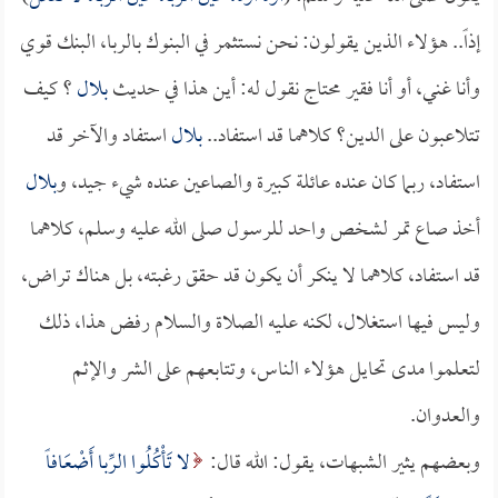
إذاً.. هؤلاء الذين يقولون: نحن نستثمر في البنوك بالربا، البنك قوي
وأنا غني، أو أنا فقير محتاج نقول له: أين هذا في حديث
بلال
؟ كيف
تتلاعبون على الدين؟ كلاهما قد استفاد..
بلال
استفاد والآخر قد
استفاد، ربما كان عنده عائلة كبيرة والصاعين عنده شيء جيد، و
بلال
أخذ صاع تمر لشخص واحد للرسول صلى الله عليه وسلم، كلاهما
قد استفاد، كلاهما لا ينكر أن يكون قد حقق رغبته، بل هناك تراض،
وليس فيها استغلال، لكنه عليه الصلاة والسلام رفض هذا، ذلك
لتعلموا مدى تحايل هؤلاء الناس، وتتابعهم على الشر والإثم
والعدوان.
وبعضهم يثير الشبهات، يقول: الله قال:
لا تَأْكُلُوا الرِّبا أَضْعَافاً