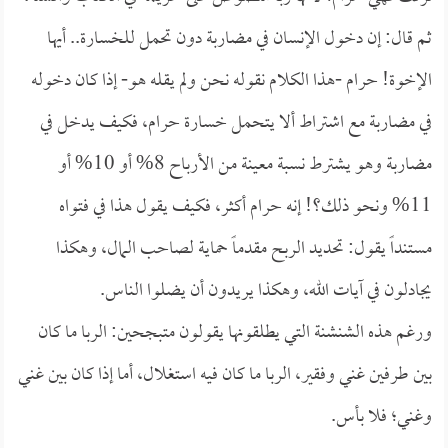
ثم قال: إن دخول الإنسان في مضاربة دون تحمل للخسارة.. أيها
الإخوة! حرام -هذا الكلام نقوله نحن ولم يقله هو- إذا كان دخوله
في مضاربة مع اشتراط ألا يتحمل خسارة حرام، فكيف يدخل في
مضاربة وهو يشترط نسبة معينة من الأرباح 8% أو 10% أو
11% ونحو ذلك؟! إنه حرام أكثر، فكيف يقول هذا في فتواه
مستنداً يقول: تحديد الربح مقدماً حماية لصاحب المال، وهكذا
يجادلون في آيات الله، وهكذا يريدون أن يضلوا الناس.
ورغم هذه الشنشنة التي يطلقونها يقولون متبجحين: الربا ما كان
بين طرفين غني وفقير، الربا ما كان فيه استغلال، أما إذا كان بين غني
وغني؛ فلا بأس.