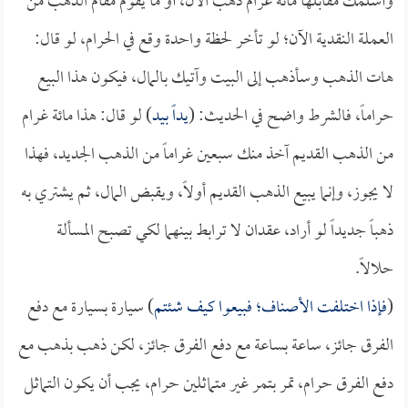
وأسلمك مقابلها مائة غرام ذهب الآن، أو ما يقوم مقام الذهب من
العملة النقدية الآن؛ لو تأخر لحظة واحدة وقع في الحرام، لو قال:
هات الذهب وسأذهب إلى البيت وآتيك بالمال، فيكون هذا البيع
حراماً، فالشرط واضح في الحديث: (
يداً بيد
) لو قال: هذا مائة غرام
من الذهب القديم آخذ منك سبعين غراماً من الذهب الجديد، فهذا
لا يجوز، وإنما يبيع الذهب القديم أولاً، ويقبض المال، ثم يشتري به
ذهباً جديداً لو أراد، عقدان لا ترابط بينهما لكي تصبح المسألة
حلالاً.
(
فإذا اختلفت الأصناف؛ فبيعوا كيف شئتم
) سيارة بسيارة مع دفع
الفرق جائز، ساعة بساعة مع دفع الفرق جائز، لكن ذهب بذهب مع
دفع الفرق حرام، تمر بتمر غير متماثلين حرام، يجب أن يكون التماثل