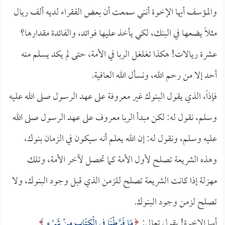
والمؤسف أيها الإخوة أنني سمعت أن بعض الفقراء لديه ألف ريال
مثلاً يضعها في البنك، لكي يأخذ عليها فوائد، والفائدة مقدارها؟
عشرة ريالات! هكذا تغلغل الربا في الأمة، حتى لم يكد يسلم منه
أحد إلا من رحم الله، ونسأل الله العافية.
فإذاً، الذي يقول البنوك غير معروفة على عهد الرسول صلى الله عليه
وسلم، نقول له: لكن مبدأ الربا معروف على عهد الرسول صلى الله
عليه وسلم، ونقول له: إن الله يعلم أنه سيكون في الزمان بنوك،
وهذه الشريعة تصلح لأول الأمة كما تحصل لآخر الأمة، وتلك
مهزلة إذا كانت الشريعة تصلح للزمن الذي قبل وجود البنوك، ولا
تصلح لزمن وجود البنوك.
أيها الإخوة! يقول تعالى:
مَا فَرَّطْنَا فِي الْكِتَابِ مِنْ شَيْءٍ