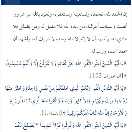
إن الحمد لله، نحمده ونستعينه ونستغفره، ونعوذ بالله من شرور
أنفسنا وسيئات أعمالنا، من يهده الله فلا مضل له ومن يضلل فلا
هادي له، وأشهد أن لا إله إلا الله وحده لا شريك له، وأشهد أن
محمداً عبده ورسوله.
يَا أَيُّهَا الَّذِينَ آمَنُوا اتَّقُوا اللَّهَ حَقَّ تُقَاتِهِ وَلا تَمُوتُنَّ إِلَّا وَأَنْتُمْ مُسْلِمُونَ
[آل عمران:102].
يَا أَيُّهَا النَّاسُ اتَّقُوا رَبَّكُمُ الَّذِي خَلَقَكُمْ مِنْ نَفْسٍ وَاحِدَةٍ وَخَلَقَ مِنْهَا
زَوْجَهَا وَبَثَّ مِنْهُمَا رِجَالاً كَثِيراً وَنِسَاءً وَاتَّقُوا اللَّهَ الَّذِي تَسَاءَلُونَ بِهِ
وَالْأَرْحَامَ إِنَّ اللَّهَ كَانَ عَلَيْكُمْ رَقِيباً
[النساء:1].
يَا أَيُّهَا الَّذِينَ آمَنُوا اتَّقُوا اللَّهَ وَقُولُوا قَوْلاً سَدِيداً
*
يُصْلِحْ لَكُمْ