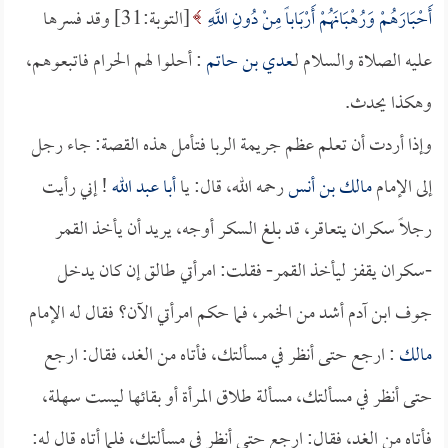
أَحْبَارَهُمْ وَرُهْبَانَهُمْ أَرْبَاباً مِنْ دُونِ اللَّهِ
[التوبة:31] وقد فسرها
عليه الصلاة والسلام لـ
عدي بن حاتم
: أحلوا لهم الحرام فاتبعوهم،
وهكذا يحدث.
وإذا أردت أن تعلم عظم جريمة الربا فتأمل هذه القصة: جاء رجل
إلى الإمام
مالك بن أنس
رحمه الله، قال: يا
أبا عبد الله
! إني رأيت
رجلاً سكران يتعاقر، قد بلغ السكر أوجه، يريد أن يأخذ القمر
-سكران يقفز ليأخذ القمر- فقلت: امرأتي طالق إن كان يدخل
جوف ابن آدم أشد من الخمر، فما حكم امرأتي الآن؟ فقال له الإمام
مالك
: ارجع حتى أنظر في مسألتك، فأتاه من الغد، فقال: ارجع
حتى أنظر في مسألتك، مسألة طلاق المرأة أو بقائها ليست سهلة،
فأتاه من الغد، فقال: ارجع حتى أنظر في مسألتك، فلما أتاه قال له: