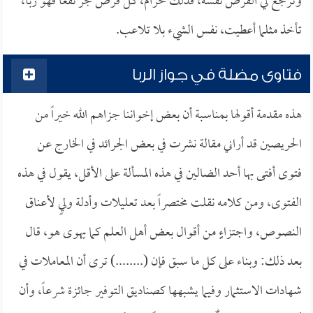
وترجع لي القرض نفسه، فذلك حرام، كل قرض جر نفعاً فهو ربا،
تأخذ مثلما أعطيت، نفس الشيء بلا تلاعب.
فتاوى مضلة في جواز الربا
هذه مقدمة أقولها بمناسبة أن بعض إخواننا جزاهم الله خيراً من
الحريصين قد أراني مقالة نشرت في بعض الجرائد في الخارج عن
فتوى أفتى بها أحد الضالين في هذه المسألة على الأقل، يقول في هذه
الفتوى، ومن كلامه نقلت مختصراً بعد تعليلات وأدلة وليٍ لأعناق
النصوص، واجتزاءٍٍ من أقوال بعض أهل العلم كما يهوى هو، قال
بعد ذلك: وبناء على كل ما سبق فإن (........) ترى أن المعاملات في
شهادات الاستثمار وفيما يشبهها كصناديق التوفير جائزة شرعاً، وأن