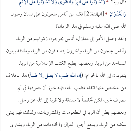
قال ربنا:
وَتَعَاوَنُوا عَلَى الْبِرِّ وَالتَّقْوَى وَلا تَعَاوَنُوا عَلَى الْأِثْمِ
وَالْعُدْوَانِ
[المائدة:2] فكم من أناس ملعونون على لسان رسول
الله صلى الله عليه وسلم في هذا الزمان؟
ولقد وصل الأمر إلى مهازل، أناس يخرجون زكواتهم من الربا،
وأناس يحجون من الربا، وآخرون يتصدقون من الربا، وطائفة يبنون
المساجد من الربا، وبعضهم يطبع الكتب الإسلامية من الربا،
يتقربون إلى الله بالحرام: (
إن الله طيب لا يقبل إلا طيباً
) هذا بخلاف
من يتخلص منها اتقاء غضب الله، فإنه يجوز أن يصرفها في أي
مصرف خير، لكن تخلصاً لا صدقة ولا قربة إلى الله عز وجل.
وبعضهم يظن أن الربا في المطعومات والمشروبات، ولذلك فهو يبني
سكنه من الربا، ويدفع أجور العمال والخادمات من الربا، ويشتري