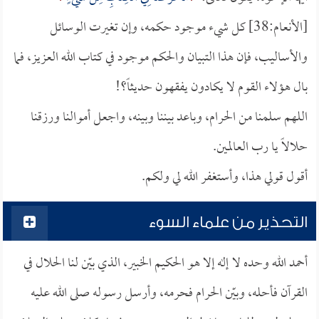
[الأنعام:38] كل شيء موجود حكمه، وإن تغيرت الوسائل
والأساليب، فإن هذا التبيان والحكم موجود في كتاب الله العزيز، فما
بال هؤلاء القوم لا يكادون يفقهون حديثاً؟!
اللهم سلمنا من الحرام، وباعد بيننا وبينه، واجعل أموالنا ورزقنا
حلالاً يا رب العالمين.
أقول قولي هذا، وأستغفر الله لي ولكم.
التحذير من علماء السوء
أحمد الله وحده لا إله إلا هو الحكيم الخبير، الذي بيّن لنا الحلال في
القرآن فأحله، وبيّن الحرام فحرمه، وأرسل رسوله صلى الله عليه