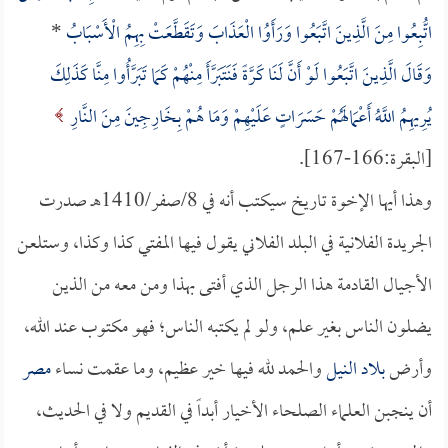
اتُّبِعُوا مِنَ الَّذِينَ اتَّبَعُوا وَرَأَوُا الْعَذَابَ وَتَقَطَّعَتْ بِهِمُ الْأَسْبَابُ
*
وَقَالَ الَّذِينَ اتَّبَعُوا لَوْ أَنَّ لَنَا كَرَّةً فَنَتَبَرَّأَ مِنْهُمْ كَمَا تَبَرَّأُوا مِنَّا كَذَلِكَ
يُرِيهِمُ اللَّهُ أَعْمَالَهُمْ حَسَرَاتٍ عَلَيْهِمْ وَمَا هُمْ بِخَارِجِينَ مِنَ النَّارِ
[البقرة:166-167].
وهذا أيها الإخوة تاريخ سيكتب أنه في 8/صفر/1410هـ صدرت
الجريدة الفلانية في البلد الفلاني يقول فيها المفتي كذا وكذا، وستلعن
الأجيال القادمة هذا الرجل الذي أفتى بهذا ومن معه من الذين
يضلون الناس بغير علم، ولو لم يكتبه الناس؛ فهو مكتوب عند الله،
وأرض
بلاد النيل
والحمد لله فيها خير عظيم، وما عقمت نساء
مصر
أن ينجبن العلماء الصلحاء الأخيار أبداً في القديم ولا في الحديث،