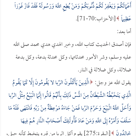
أَعْمَالَكُمْ وَيَغْفِرْ لَكُمْ ذُنُوبَكُمْ وَمَنْ يُطِعِ اللَّهَ وَرَسُولَهُ فَقَدْ فَازَ فَوْزاً
عَظِيماً
[الأحزاب:70-71].
أما بعد:
فإن أصدق الحديث كتاب الله، وخير الهدي هدي محمد صلى الله
عليه وسلم، وشر الأمور محدثاتها، وكل محدثة بدعة، وكل بدعة
ضلالة، وكل ضلالة في النار.
يقول الله عز وجل:
الَّذِينَ يَأْكُلُونَ الرِّبا لا يَقُومُونَ إِلَّا كَمَا يَقُومُ
الَّذِي يَتَخَبَّطُهُ الشَّيْطَانُ مِنَ الْمَسِّ ذَلِكَ بِأَنَّهُمْ قَالُوا إِنَّمَا الْبَيْعُ مِثْلُ الرِّبا
وَأَحَلَّ اللَّهُ الْبَيْعَ وَحَرَّمَ الرِّبا فَمَنْ جَاءَهُ مَوْعِظَةٌ مِنْ رَبِّهِ فَانْتَهَى فَلَهُ مَا
سَلَفَ وَأَمْرُهُ إِلَى اللَّهِ وَمَنْ عَادَ فَأُولَئِكَ أَصْحَابُ النَّارِ هُمْ فِيهَا
خَالِدُونَ
[البقرة:275] يقوم آكل الربا من قبره يتخبط كأنه حبلى،