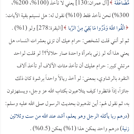
مُضَاعَفَةً
[آل عمران:130] يعني لا تأخذ (100%، 200%،
300%) نحن نأخذ فقط (10%) نقول له: هل نسيتم بقية الآيات:
اتَّقُوا اللَّهَ وَذَرُوا مَا بَقِيَ مِنَ الرِّبا
[البقرة:278] ولو (1%) .
ثم لو أنني قلت لشخص: حرام عيك أن تزني بعشرات النساء، هل
يعني هذا أنه لو زنى بامرأة واحدة صار حلالاً؟! لو قلت لواحد
مرتشٍ كبير: حرام عليك أن تأخذ مئات الآلاف أو تأخذ آلاف
النقود بالرشاوي، بمعنى: لو أخذ ريالاً واحداً برشوة كان ذلك
جائزاً، إذاً فانظروا كيف يتلاعبون بكتاب الله عز وجل، ويستهزئون
به، ثم نقول لهم: أين تذهبون بحديث الرسول صلى الله عليه وسلم:
(
درهم ربا يأكله الرجل وهو يعلم، أشد عند الله من ست وثلاثين
زنية
) درهم واحد يمكن هذا (1%) يمكن (0.5%) .