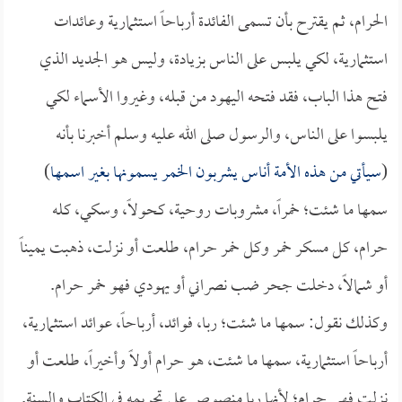
الحرام، ثم يقترح بأن تسمى الفائدة أرباحاً استثمارية وعائدات
استثمارية، لكي يلبس على الناس بزيادة، وليس هو الجديد الذي
فتح هذا الباب، فقد فتحه اليهود من قبله، وغيروا الأسماء لكي
يلبسوا على الناس، والرسول صلى الله عليه وسلم أخبرنا بأنه
(
سيأتي من هذه الأمة أناس يشربون الخمر يسمونها بغير اسمها
)
سمها ما شئت؛ خمراً، مشروبات روحية، كحولاً، وسكي، كله
حرام، كل مسكر خمر وكل خمر حرام، طلعت أو نزلت، ذهبت يميناً
أو شمالاً، دخلت جحر ضب نصراني أو يهودي فهو خمر حرام.
وكذلك نقول: سمها ما شئت؛ ربا، فوائد، أرباحاً، عوائد استثمارية،
أرباحاً استثمارية، سمها ما شئت، هو حرام أولاً وأخيراً، طلعت أو
نزلت فهي حرام؛ لأنها ربا منصوص على تحريمه في الكتاب والسنة.