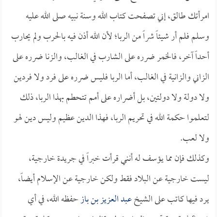
امرأتك طالق، إني تصفحت كتاب الله وسنة نبيه صلى الله عليه
وسلم فلم أر شيئاً شراً من الربا؛ لأن الله أذن فيه بالحرب ولم يحارب
أحداً آخر، فالخمر ضرره على الشارب في الغالب، والزنا ضرره على
الزاني والزانية في الغالب، أما الربا فليس ضرره على فرد ولا فردين
ولا دولة ولا دولتين، بل أضراره على أمم تتحطم بهذا الربا، ذلك
لتعلموا حكمة الله في تحريم الربا، فهذا الدين عظيم وليس دين لهو
ولا لعب.
وكذلك فإن مما يؤسف له أنني قرأت خبراً في جريدة خارجية،
ليست خارجية عن البلاد فقط ولكن خارجية عن الإسلام أيضاً،
يرد فيها كاتب على الشيخ
عبد العزيز بن باز
حفظه الله، في أي