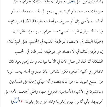
والمتدينون من أهل
مصر
يعلمون أن هذه الفتاوي حرام، وأنها
خزعبلات فارغة، ولو أتينا بصبي صغير في المدرسة وقلنا له: لو
أخذت مالاً من بنك أو مصرف، وأخذت عليه (10%) نسبة ثابتة
فما هذا؟ سيقول الولد الصبي: هذا حرام إنه ربا، وإذا قالوا: إن
وظيفة البنك في الاقتصاد كوظيفة القلب في الجسم، فقل لهم: كلا،
إن وظيفة البنك في الاقتصاد هي كوظيفة السرطان في الجسم.
المشكلة أن النقاش صار الآن في الأساسيات، ومنذ زمن بعيد كان
النقاش في أشياء أصغر، لكن النقاش الآن صار في أساسيات، الربا
من السبع الموبقات، من كان يتصور أنه سيأتي زمان على المسلمين
يتناقشون في الأشياء الأساسية المفروغ منها، والتي أجمعت الأمة على
تحريمها، يأتي أناس اليوم يحلونها والله عز وجل يقول:
اتَّخَذُوا