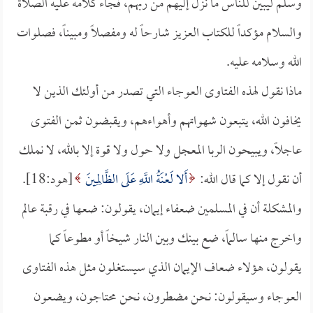
وسلم ليبين للناس ما نزل إليهم من ربهم، فجاء كلامه عليه الصلاة
والسلام مؤكداً للكتاب العزيز شارحاً له ومفصلاً ومبيناً، فصلوات
الله وسلامه عليه.
ماذا نقول لهذه الفتاوى العوجاء التي تصدر من أولئك الذين لا
يخافون الله، يتبعون شهواتهم وأهواءهم، ويقبضون ثمن الفتوى
عاجلاً، ويبيحون الربا المعجل ولا حول ولا قوة إلا بالله، لا نملك
أن نقول إلا كما قال الله:
أَلا لَعْنَةُ اللَّهِ عَلَى الظَّالِمِينَ
[هود:18].
والمشكلة أن في المسلمين ضعفاء إيمان، يقولون: ضعها في رقبة عالم
واخرج منها سالماً، ضع بينك وبين النار شيخاً أو مطوعاً كما
يقولون، هؤلاء ضعاف الإيمان الذي سيستغلون مثل هذه الفتاوى
العوجاء وسيقولون: نحن مضطرون، نحن محتاجون، ويضعون