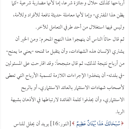
أرباحها كذلك حلالٌ وجائزة شرعاً، إما لأنها مضاربة شرعية -كما
يظن هذا المفتري- وإما لأنها معاملة حديثة نافعة للأفراد وللأمة،
وليس فيها استغلال من أحد طرفي التعامل للآخر.
ثم قال حاثاً الناس أن ينهجوا هذا النهج المحرم: ومن الخير أن
يشتري الإنسان هذه الشهادات، وأن يتقبل ما تمنحه -يعني ما يمنح-
من أرباح نتيجة لذلك، ثم قال متبجحاً: وقد اقترحت على المسئولين
-في بلدته- أن يتخذوا الإجراءات اللازمة لتسمية الأرباح التي تعطى
لأصحاب شهادات الاستثمار بالعائد الاستثماري، أو بالربح
الاستثماري، وأن يحذفوا كلمة الفائدة لارتباطها في الأذهان بشبهة
الربا.
سُبْحَانَكَ هَذَا بُهْتَانٌ عَظِيمٌ
[النور:16] يريد أن يحلل للناس