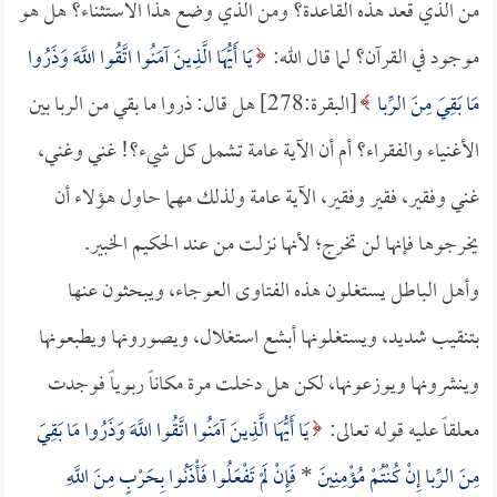
من الذي قعد هذه القاعدة؟ ومن الذي وضع هذا الاستثناء؟ هل هو
موجود في القرآن؟ لما قال الله:
يَا أَيُّهَا الَّذِينَ آمَنُوا اتَّقُوا اللَّهَ وَذَرُوا
مَا بَقِيَ مِنَ الرِّبا
[البقرة:278] هل قال: ذروا ما بقي من الربا بين
الأغنياء والفقراء؟ أم أن الآية عامة تشمل كل شيء؟! غني وغني،
غني وفقير، فقير وفقير، الآية عامة ولذلك مهما حاول هؤلاء أن
يخرجوها فإنها لن تخرج؛ لأنها نزلت من عند الحكيم الخبير.
وأهل الباطل يستغلون هذه الفتاوى العوجاء، ويبحثون عنها
بتنقيب شديد، ويستغلونها أبشع استغلال، ويصورونها ويطبعونها
وينشرونها ويوزعونها، لكن هل دخلت مرة مكاناً ربوياً فوجدت
معلقاً عليه قوله تعالى:
يَا أَيُّهَا الَّذِينَ آمَنُوا اتَّقُوا اللَّهَ وَذَرُوا مَا بَقِيَ
مِنَ الرِّبا إِنْ كُنْتُمْ مُؤْمِنِينَ
*
فَإِنْ لَمْ تَفْعَلُوا فَأْذَنُوا بِحَرْبٍ مِنَ اللَّهِ