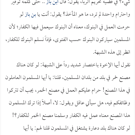
شيء؟ في قضية تحريم الربا، يقول: قال
ابن باز
.. حتى كلمة توقير
واحترام واحدة لم ترد، ما هو المأخذ؟ يقول: أنت يا
بن باز
لو
حرمت العمل في البنوك، معناه أن البنوك سيعمل فيها الكفار؛ لأن
المسلمين سيتركون البنوك حسب الفتوى، فإذاً نسلم البنوك للكفار،
انظر إلى هذه الشبهة.
نقول أيها الإخوة باختصار شديد رداً على الشبهة: لو كان هناك
مصنع خمر في بلد من بلدان المسلمين، قلنا: يا أيها المسلمون العاملون
في هذا المصنع! حرام عليكم العمل في مصنع الخمر، يجب أن تتركوا
وظائفكم فيه، هل سيأتي عاقل ويقول: لا، أصلاً إذا ترك المسلمون
هذا المصنع معناه عمل فيه الكفار وسلمنا مصنع الخمر للكفار؟!
لو كان هناك بلد دعارة يشتغل في المسلمون قلنا لهم: يا أيها