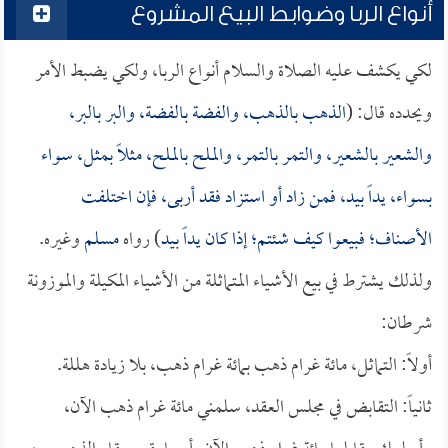
أنواع الربا وضوابط البيع المشروع
لكي يكشف عليه الصلاة والسلام أنواع الربا، ولكي يضبط الأمر
ويحدده قال: (
الذهب بالذهب، والفضة بالفضة، والبر بالبر،
والشعير بالشعير، والتمر بالتمر، والملح بالملح، مثلاً بمثل، سواء
بسواء، يداً بيد، فمن زاد أو استزاد فقد أربى، فإن اختلفت
الأصناف؛ فبيعوا كيف شئتم؛ إذا كان يداً بيد
) رواه
مسلم
وغيره.
ولذلك يشترط في بيع الأشياء المتماثلة من الأشياء المكيلة والموزونة
شرطان:
أولاً: التماثل، مائة غرام ذهب بمائة غرام ذهب، بلا زيادة هللة.
ثانياً: التقابض في مجلس العقد، سلمني مائة غرام ذهب الآن،