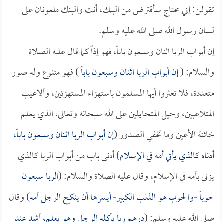
تقولن: إني محتاج سأقترض من البنك، أنت والبنك ملعونان على
لسان رسول الله صلى الله عليه وسلم.
إن أبواب الربا اثنان وسبعون باباً، فهو إذاً كما قال عليه الصلاة
والسلام: (
إن أبواب الربا اثنان وسبعون باباً
) فهو متنوع وله صور
متعددة، فلا تغتروا أيها المسلمون باستهزاء المستهزئين، وألاعيب
المتلاعبين، وحيل المتحايلين على الله سبحانه وتعالى، الذي يعلم
خائنة الأعين وما تخفي الصدور (
إن أبواب الربا اثنان وسبعون باباً،
أدناه كالذي يأتي أمه في الإسلام
) أدنى باب من أبواب الربا كالذي
يزني بأمه في الإسلام، وقال عليه الصلاة والسلام: (
الربا سبعون
حوباً -والحوب هو الذنب الكبير- أيسرها أن ينكح الرجل أمه
) وقال
صلى الله عليه وسلم: (
درهم ربا يأكله الرجل وهو يعلم، أشد عند