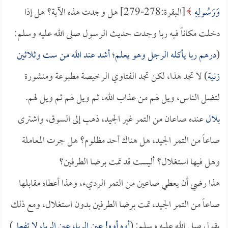
وَرَسُولِهِ
[البقرة:278-279] هل وجدت هذه الآية؟ هل إذا
دخلت مكاناً فيه ربا وجدت حديث الرسول صلى الله عليه وسلم:
(
درهم ربا يأكله الرجل وهو يعلم؛ أشد عند الله من ست وثلاثين
زنية
) لا تجد هذا، لكن تجد الفتاوي الرخيصة مطبوعة ومنشورة
لتضل الناس، ويل لهم من عذاب الله، ثم ويل لهم ثم ويل لهم.
بلال
عنده صاعان من التمر غير الجيد، ذهب إلى السوق، واشترى
صاعاً من التمر الجيد، هل هناك أحد مظلوم؟ هل جرت المعاملة
وهل فيها استغلال؟ أليست قد تمت برضا الطرفين؟
هذا رضي أن يعطي صاعين من التمر الرديء، وهذا أعطاه مقابلها
صاعاً من التمر الجيد، تمت برضا الطرفين بدون استغلال، ومع ذلك
يقول صلى الله عليه وسلم: (
أوه أوه! عين الربا، عين الربا، لا تفعل
)