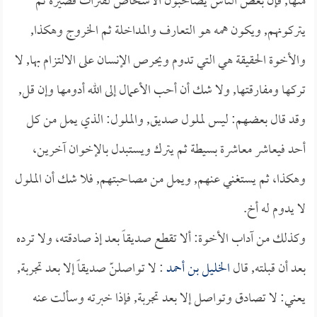
منها, فإن بعض الناس يصاحبون الأشخاص لفترات قصيرة ثم
يتركونهم, ويكون همه هو التعارف والمداخلة ثم الخروج وهكذا,
والأخوة الحقيقة هي التي تدوم ويحرص الإنسان على الالتزام بها, لا
تركها ومفارقتها, ولا شك أن أحب الأعمال إلى الله أدومها وإن قل,
وقد قال بعضهم: ليس لملول صديق, والملول: الذي يمل من كل
أحد فيعاشر معاشرة بسيطة ثم يترك ويستبدل بالإخوان آخرين،
وهكذا، ثم يستغني عنهم, ويمل من مصاحبتهم, فلا شك أن الملول
لا يدوم له أخ.
وكذلك من آداب الأخوة: ألا تقطع صديقاً بعد إذ صادقته، ولا ترده
بعد أن قبلته, قال
الخليل بن أحمد
: لا تواصلنّ صديقاً إلا بعد تجربة,
يعني: لا تصادق وتواصل إلا بعد تجربة, فإذا خبرته وسألت عنه