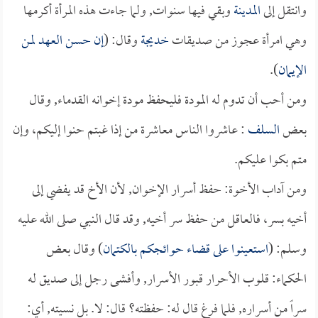
وانتقل إلى
المدينة
وبقي فيها سنوات, ولما جاءت هذه المرأة أكرمها
وهي امرأة عجوز من صديقات
خديجة
وقال: (
إن حسن العهد لمن
الإيمان
).
ومن أحب أن تدوم له المودة فليحفظ مودة إخوانه القدماء, وقال
بعض
السلف
: عاشروا الناس معاشرة من إذا غبتم حنوا إليكم، وإن
متم بكوا عليكم.
ومن آداب الأخوة: حفظ أسرار الإخوان, لأن الأخ قد يفضي إلى
أخيه بسر، فالعاقل من حفظ سر أخيه, وقد قال النبي صلى الله عليه
وسلم: (
استعينوا على قضاء حوائجكم بالكتمان
) وقال بعض
الحكماء: قلوب الأحرار قبور الأسرار, وأفشى رجل إلى صديق له
سراً من أسراره, فلما فرغ قال له: حفظته؟ قال: لا. بل نسيته, أي: