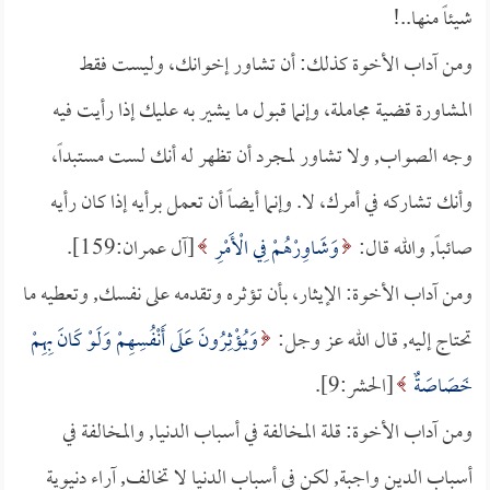
شيئاً منها..!
ومن آداب الأخوة كذلك: أن تشاور إخوانك، وليست فقط
المشاورة قضية مجاملة، وإنما قبول ما يشير به عليك إذا رأيت فيه
وجه الصواب, ولا تشاور لمجرد أن تظهر له أنك لست مستبداً،
وأنك تشاركه في أمرك، لا. وإنما أيضاً أن تعمل برأيه إذا كان رأيه
صائباً, والله قال:
وَشَاوِرْهُمْ فِي الْأَمْرِ
[آل عمران:159].
ومن آداب الأخوة: الإيثار، بأن تؤثره وتقدمه على نفسك, وتعطيه ما
تحتاج إليه, قال الله عز وجل:
وَيُؤْثِرُونَ عَلَى أَنْفُسِهِمْ وَلَوْ كَانَ بِهِمْ
خَصَاصَةٌ
[الحشر:9].
ومن آداب الأخوة: قلة المخالفة في أسباب الدنيا, والمخالفة في
أسباب الدين واجبة, لكن في أسباب الدنيا لا تخالف, آراء دنيوية