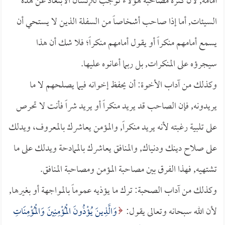
أمامه, لأن كثرة مصاحبة هؤلاء توجب للإنسان الابتعاد عن هذه
السيئات, أما إذا صاحب أشخاصاً من السفلة الذين لا يستحي أن
يسمع أمامهم منكراً أو يقول أمامهم منكراً؛ فلا شك أن هذا
سيجرؤه على المنكرات, بل ربما أعانوه عليها.
وكذلك من آداب الأخوة: أن يحفظ إخوانه فيما يصلحهم لا ما
يريدونه, فإن الصاحب قد يريد منكراً أو يريد شراً فأنت لا تحرص
على تلبية رغبته لأنه يريد منكراً, والمؤمن يعاشرك بالمعروف، ويدلك
على صلاح دينك ودنياك, والمنافق يعاشرك بالممادحة ويدلك على ما
تشتهيه, فهذا الفرق بين مصاحبة المؤمن ومصاحبة المنافق.
وكذلك من آداب الصحبة: ترك ما يؤذيه عموماً بالمواجهة أو بغيرها,
لأن الله سبحانه وتعالى يقول:
وَالَّذِينَ يُؤْذُونَ الْمُؤْمِنِينَ وَالْمُؤْمِنَاتِ