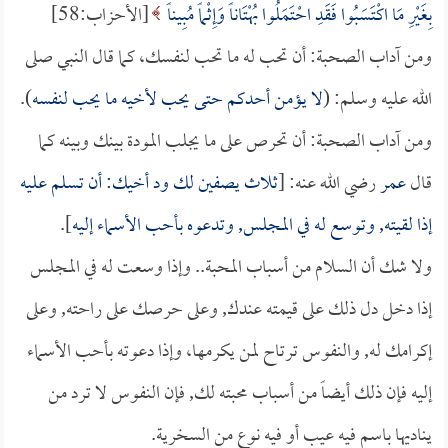
بِغَيْرِ مَا اكْتَسَبُوا فَقَدِ احْتَمَلُوا بُهْتَاناً وَإِثْماً مُبِيناً
[الأحزاب:58]
ومن آداب الصحبة: أن تحب له ما تحب لنفسك، كما قال النبي صلى
الله عليه وسلم: (
لا يؤمن أحدكم حتى يحب لأخيه ما يحب لنفسه
).
ومن آداب الصحبة: أن تحرص على ما يجلب المودة بينك وبينه كما
قال
عمر
رضي الله عنه: [
ثلاث يصفين لك ود أخيك: أن تسلم عليه
إذا لقيته, وتوسع له في المجلس, وتدعوه بأحب الأسماء إليه
].
ولا شك أن السلام من أسباب المحبة.. وإذا وسعت له في المجلس
إذا دخل دل ذلك على قيمته عندك, وعلى حرصك على راحته, وعلى
إكرامك له, والنفوس ترتاح لمن يكرمها، وإذا دعوته بأحب الأسماء
إليه فإن ذلك أيضاً من أسباب محبته لك, فإن النفوس لا ترد من
يناديها باسم فيه عيب أو فيه نوع من السخرية.