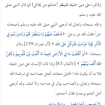
و(
المرء على دين خليله فلينظر أحدكم من يخالل
) كما قال النبي صلى
الله عليه وسلم.
والله سبحانه وتعالى قد أوصى النبي صلى الله عليه وسلم بأصحابه
خيراً فقال الله عز وجل:
فَاعْفُ عَنْهُمْ وَاسْتَغْفِرْ لَهُمْ وَشَاوِرْهُمْ فِي
الْأَمْرِ فَإِذَا عَزَمْتَ فَتَوَكَّلْ عَلَى اللَّهِ
[آل عمران:159] وقال
سبحانه:
لَوْ أَنْفَقْتَ مَا فِي الْأَرْضِ جَمِيعاً مَا أَلَّفْتَ بَيْنَ قُلُوبِهِمْ وَلَكِنَّ
اللَّهَ أَلَّفَ بَيْنَهُمْ
[الأنفال:63] وإذا كان الإنسان على دين خليله
فلا بد أن يكون لهذا الخليل صفات تجعل مصاحبته في مرضاة الله
سبحانه وتعالى, والصاحب يؤثر في صاحبه ولا شك، وقد أوصى
أهل العلم بوصايا فقال أحدهم:
لا تصحب أخا الجهل وإياك وإياه