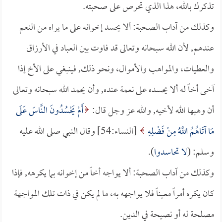
تذكرك بالله، هذا الذي تحرص على صحبته.
وكذلك من آداب الصحبة: ألا يحسد إخوانه على ما يراه من النعم
عندهم, لأن الله سبحانه وتعالى قد فاوت بين العباد في الأرزاق
والعطيات، والمواهب والأموال، ونحو ذلك, فينبغي على الأخ إذا
آخى أخاً له ألا يحسده على نعمة عنده, وأن يحمد الله سبحانه وتعالى
أن وهبها الله لأخيه, والله عز وجل قال:
أَمْ يَحْسُدُونَ النَّاسَ عَلَى
مَا آتَاهُمُ اللَّهُ مِنْ فَضْلِهِ
[النساء:54] وقال النبي صلى الله عليه
وسلم: (
لا تحاسدوا
).
وكذلك من آداب الصحبة: ألا يواجه أخاً من إخوانه بما يكرهه, فإذا
كان يكره أمراً معيناً فلا يواجهه به، ما لم يكن في ذات تلك المواجهة
مصلحة له أو نصيحة في الدين.