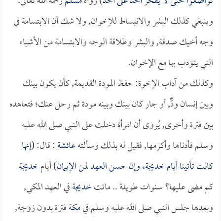
تواضعوا حتى لا يفخر أحد على أحد
) رواه
مسلم
رحمه الله تعالى.
وينبغي كذلك البشر والانبساط للإخوان, ولا شك أن الابتسامة في
وجه أخيك صدقة, والبشر وطلاقة الوجه والابتسامة من الأشياء
التي يتؤدب بها مع الإخوان.
وكذلك من آداب الإخوة: حفظ المودة القديمة, كأن يكون بينك
وبين إنسان ودٌّ, أو جار كان بينك وبينه مودة ثم رحل عنك؛ فتعاهده
بين فترة وأخرى, يُروى أن امرأة دخلت على النبي صلى الله عليه
وسلم فأدناها وأكرمها, فقيل له بذلك وسألته
عائشة
: قال: (
إنها
كانت تأتينا أيام
خديجة
، وإن حسن العهد لمن الإيمان
) أيام
خديجة
كم مضى عليها؟ سنوات طويلة .. ماتت
خديجة
في العهد المكي,
وبعدها جلس النبي صلى الله عليه وسلم في
مكة
فترة بدون زوجة,