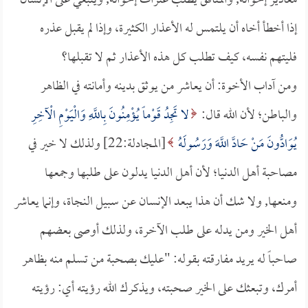
معاذير إخوانه, والمنافق يطلب عثرات إخوانه, وينبغي على الإنسان
إذا أخطأ أخاه أن يلتمس له الأعذار الكثيرة، وإذا لم يقبل عذره
فليتهم نفسه، كيف تطلب كل هذه الأعذار ثم لا تقبلها؟
ومن آداب الأخوة: أن يعاشر من يوثق بدينه وأمانته في الظاهر
والباطن؛ لأن الله قال:
لا تَجِدُ قَوْماً يُؤْمِنُونَ بِاللَّهِ وَالْيَوْمِ الْآخِرِ
يُوَادُّونَ مَنْ حَادَّ اللَّهَ وَرَسُولَهُ
[المجادلة:22] ولذلك لا خير في
مصاحبة أهل الدنيا؛ لأن أهل الدنيا يدلون على طلبها وجمعها
ومنعها, ولا شك أن هذا يبعد الإنسان عن سبيل النجاة، وإنما يعاشر
أهل الخير ومن يدله على طلب الآخرة، ولذلك أوصى بعضهم
صاحباً له يريد مفارقته بقوله: "عليك بصحبة من تسلم منه بظاهر
أمرك، وتبعثك على الخير صحبته، ويذكرك الله رؤيته أي: رؤيته