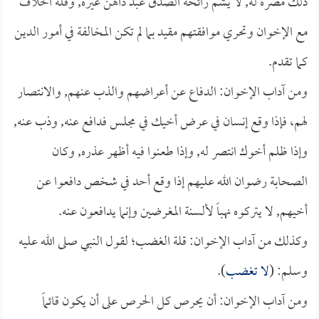
ذلك مضرة له, لا يشم رائحة الصدق عبد داهن غيره, وقلة الخلاف
مع الإخوان وتحري موافقتهم مقيد بما لم تكن المخالفة في أمور الدين
كما تقدم.
ومن آداب الإخوان: الدفاع عن أعراضهم والذب عنهم, والانتصار
لهم، فإذا وقع إنسان في عرض أخيك في مجلس فدافع عنه, وذب عنه,
وإذا ظلم أخوك انتصر له, وإذا طعنوا فيه أظهر عذره, وكان
الصحابة رضوان الله عليهم إذا وقع أحد في شخص دافعوا عن
أخيهم, لا يتركوه نهباً لألسنة المغرضين وإنما يدافعون عنه.
وكذلك من آداب الإخوان: قلة الغضب؛ لقول النبي صلى الله عليه
وسلم: (
لا تغضب
).
ومن آداب الإخوان: أن يحرص كل الحرص على أن يكون قائماً