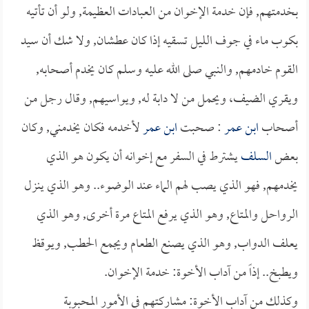
بخدمتهم, فإن خدمة الإخوان من العبادات العظيمة, ولو أن تأتيه
بكوب ماء في جوف الليل تسقيه إذا كان عطشان, ولا شك أن سيد
القوم خادمهم, والنبي صلى الله عليه وسلم كان يخدم أصحابه,
ويقري الضيف، ويحمل من لا دابة له, ويواسيهم, وقال رجل من
أصحاب
ابن عمر
: صحبت
ابن عمر
لأخدمه فكان يخدمني, وكان
بعض
السلف
يشترط في السفر مع إخوانه أن يكون هو الذي
يخدمهم, فهو الذي يصب لهم الماء عند الوضوء.. وهو الذي ينزل
الرواحل والمتاع, وهو الذي يرفع المتاع مرة أخرى, وهو الذي
يعلف الدواب, وهو الذي يصنع الطعام ويجمع الحطب, ويوقظ
ويطبخ.. إذاً من آداب الأخوة: خدمة الإخوان.
وكذلك من آداب الأخوة: مشاركتهم في الأمور المحبوبة