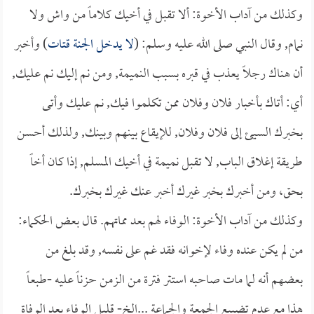
وكذلك من آداب الأخوة: ألا تقبل في أخيك كلاماً من واش ولا
نمام, وقال النبي صلى الله عليه وسلم: (
لا يدخل الجنة قتات
) وأخبر
أن هناك رجلاً يعذب في قبره بسبب النميمة, ومن نم إليك نم عليك,
أي: أتاك بأخبار فلان وفلان ممن تكلموا فيك, نم عليك وأتى
بخبرك السيئ إلى فلان وفلان, للإيقاع بينهم وبينك, ولذلك أحسن
طريقة إغلاق الباب, لا تقبل نميمة في أخيك المسلم, إذا كان أخاً
بحق، ومن أخبرك بخبر غيرك أخبر عنك غيرك بخبرك.
وكذلك من آداب الأخوة: الوفاء لهم بعد مماتهم. قال بعض الحكماء:
من لم يكن عنده وفاء لإخوانه فقد غم على نفسه, وقد بلغ من
بعضهم أنه لما مات صاحبه استتر فترة من الزمن حزناً عليه -طبعاً
هذا مع عدم تضييع الجمعة والجماعة ...الخ- قليل الوفاء بعد الوفاة