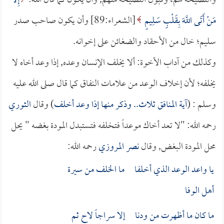
والنصيحة لهم، وقبول النصيحة منهم, وأن يكون كما قال الله:
إِلَّا
مَنْ أَتَى اللَّهَ بِقَلْبٍ سَلِيمٍ
[الشعراء:89] وأن يكون صاحب صدر
سليم؛ خال من الأحقاد والضغائن على إخوانه.
وكذلك من آداب الأخوة: ألا يخلف الإنسان وعده, إذا وعد أخاه لا
يخلفه؛ لأن إخلاف الوعد من علامات النفاق كما قال صلى الله عليه
وسلم : (
آية المنافق ثلاث.. وذكر منها إذا وعد أخلف
) وقال
الثوري
رحمه الله: "لا تعد أخاك موعداً فتخلفه فتستبدل المودة بغضه " يحل
محل المودة البغض, وقال
نصر المروزي
رحمه الله:
يا واعد الوعد الذي أخلفا ما الخلف من سيرة
أهل الوفا
ما كان ما أظهرت من ودنا إلا سراجاً لاح ثم