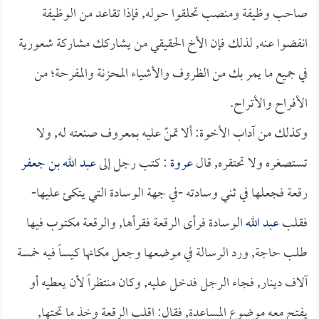
صاحب وظيفة ومنصب تحلقوا حوله, فإذا تقاعد من الوظيفة
انفضوا عنه, لذلك فإن الأخ الحقيقي من يشاركك مشاركة شعورية
في جميع ما يمر بك من الظروف والأشياء المحزنة والمفرحة؛ من
الأفراح والأتراح.
وكذلك من آداب الأخوة: ألا تمنّ عليه بمعروف صنعته له, ولا
تستصغره ولا تحتقره, قال
عروة
: كتب رجل إلى
عبد الله بن جعفر
رقعة فجعلها في ثني وسادته -في جهة الوسادة التي يتكئ عليها-
فقلب
عبد الله
الوسادة فرأى الرقعة فقرأها, والرقعة مكتوب فيها
طلب حاجة, ورد الرسالة في موضعها وجعل مكانها كيساً فيه خمسة
آلاف دينار, فجاء الرجل فدخل عليه, وكان منتظراً لأن يعطيه أو
يفتح معه موضوع المساعدة, فقال: اقلب الرقعة وخذ ما تحتها,