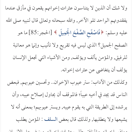
ولا شك أن الذين لا يتناسون عثرات إخوانهم يقعون في مأزق عندما
يفقدونهم الواحد تلو الآخر, والله سبحانه وتعالى قال لنبيه صلى الله
عليه وسلم:
فَاصْفَحِ الصَّفْحَ الْجَمِيلَ
[الحجر:85] ما هو
الصفح الجميل؟ الذي ليس فيه تقريع ولا تأنيب وإنما هو معاتبة
للرفيق, والمؤمن يألف ويؤلف, ومن الأشياء التي تجعل الإنسان
يؤلف أن يتغاضى عن عثرات إخوانه.
وكذلك من الآداب: ستر عيوب الإخوان.. وتحسين عيوبهم, فبعض
الناس قد يجد في أخيه عيباً؛ فالموقف أن يحاول إصلاح عيبه، وأن
يرشده إلى الطريقة التي به يقوم عيبه, ويستر عيوبهم؛ بمعنى أنه لا
يشيعها ولا يتطلبها, ولذلك قال بعض
السلف
: المؤمن يطلب