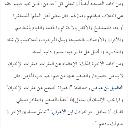
ومن آداب الصحبة أيضاً أن تعطي كل أحد من الذين تصاحبهم حقه
على اختلاف طبقاتهم ومنازلهم, قال بعض أهل العلم: للمعاشرة
أوجه، فللمشايخ والأكابر بالاحترام والخدمة والقيام بأشغالهم,
وللأقران والأوصاف بالنصيحة وبذل الموجود، وللتلاميذ بالإرشاد
والتأديب، والحمل على ما يوجبه العلم وآداب السنة.
ومن آداب الأخوة كذلك: الإغضاء عن العثرات, فعثرات الإخوان
لا بد من حصولها, والصفح عنها من قيم الصاحب المؤمن, قال
الفضيل بن عياض
رحمه الله: "الفتوة: الصفح عن عثرات الإخوان"
وكما يحب الإنسان أن يعامل إذا أخطأ بالصفح والتغافر فينبغي
كذلك أن يعامل إخوانه, قال
ابن الأعرابي
: "تناسَ مساوئ الإخوان
يدم لك ودهم " .