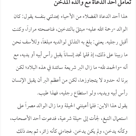
تعامل أحد الدعاة مع والده المدخن
هذا أحد الدعاة الفضلاء من الأحياء يحدثني بنفسه يقول: كان
الوالد -رحمة الله عليه- مبتلىً بالتدخين، فناصحته مراراً، وكنت
أقبل رجليه. يعني: بلغ به التذلل لوالديه مبلغاً، وللأسف نحن
ما ربينا على ذلك، إذ قلما تجد إنساناً يقبل رأس أبيه أو يديه، مع
أنه -والحمد لله- ما زال البر شريعة سائدة في هذه البلاد؛ لكن
برنا له حدود لا يتجاوزها، لكن من أعظم البر أن يقبل الإنسان
رأس أبيه ويديه، ولو استطاع رجليه، فهذا طيب.
يقول هذا الابن: فلما أعيتني الحيلة وما زال الوالد مصراً على
استعمال التبغ، لجأت إلى حيلة شرعية، فدعوت أحد الأصحاب،
وكأنه يدخن، ولم يكن يدخن. فجاءني كأنه زائر، ثم بعد ذلك