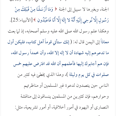
الجنة، وبغيرها لا سبيل إلى الجنة
وَمَا أَرْسَلْنَا مِنْ قَبْلِكَ مِنْ
رَسُولٍ إِلَّا نُوحِي إِلَيْهِ أَنَّهُ لا إِلَهَ إِلَّا أَنَا فَاعْبُدُونِ
[الأنبياء:25].
وهكذا علم رسول الله صلى الله عليه وسلم أصحابه، إذ لما بعث
معاذاً
إلى اليمن قال له: (
إنك ستأتي قوماً أهل كتاب، فليكن أول
ما تدعوهم إليه شهادة أن لا إله إلا الله، وأن محمداً رسول الله،
فإن هم أجابوك إليها فأعلمهم أن الله قد افترض عليهم خمس
صلوات في كل يوم وليلة
)، وهذا الذي يخطئ فيه كثير من
الناس حين يتصدون لدعوة غير المسلمين أو مناظرتهم
وحوارهم، فإن كثيرين من المسلمين ينساقون إلى مناقشة
النصارى أو اليهود في أمور أخلاقية، أو أمور تشريعية، مثل: