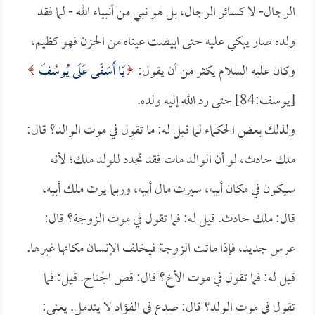
الرجال- لا كسائر الرجال، بل هو نبي من أنبياء الله - لما فقد
ولده صار يبكي عليه حتى ابيضت عيناه من الحزن فهو كظيم،
وكان عليه السلام يكثر من أن يقول:
يَا أَسَفَى عَلَى يُوسُفَ
[يوسف:84] حتى رد الله إليه ولده.
ولذلك بعض الحكماء لما قيل له: ما تقول في موت الوالد؟ قال:
ملك حادث، لو أن الوالد مات فقد تجدد للولد ملك؛ لأنه
سيكون في مكان أبيه، سيرث مال أبيه، وربما يرث ملك أبيه،
قال: ملك حادث. قيل له: فما تقول في موت الزوجة؟ قال:
عرس جديد، فإذا ماتت الزوجة فيخلف الإنسان مكانها غيرها.
قيل له: فما تقول في موت الأخ؟ قال: قص الجناح. قيل: فما
تقول في موت الولد؟ قال: صدع في الفؤاد لا يندمل. يعني: