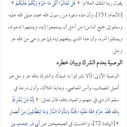
يقول ربنا الملك العلام:
قُلْ تَعَالَوْا أَتْلُ مَا حَرَّمَ رَبُّكُمْ عَلَيْكُمْ
[الأنعام:151]، وأن هذه دعوة من رسول الله محمد صلى الله عليه
وسلم إلى جميع الناس؛ من أجل أن يستمعوا إليه، وينتبهوا لدعوته،
ويمتثلوا أمره، وأن هذا الذي يبلغهم إياه إنما هو وحي من الله عز
وجل.
الوصية بعدم الشرك وبيان خطره
الوصية الأولى: (ألا تشركوا به شيئاً)، والشرك بالله عز وجل هو
أصل المصائب، وأس المعاصي، وبداية الهلاك، وأول درجة في
سلم التردي في جهنم والعياذ بالله، قال تعالى:
إِنَّهُ مَنْ يُشْرِكْ
بِاللَّهِ فَقَدْ حَرَّمَ اللَّهُ عَلَيْهِ الْجَنَّةَ وَمَأْوَاهُ النَّارُ وَمَا لِلظَّالِمِينَ مِنْ أَنصَارٍ
[المائدة:72]، والحديث في الصحيحين عن
أبي ذر جندب بن