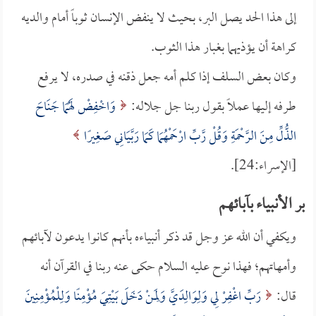
إلى هذا الحد يصل البر، بحيث لا ينفض الإنسان ثوباً أمام والديه
كراهة أن يؤذيهما بغبار هذا الثوب.
وكان بعض السلف إذا كلم أمه جعل ذقنه في صدره، لا يرفع
طرفه إليها عملاً بقول ربنا جل جلاله:
وَاخْفِضْ لَهُمَا جَنَاحَ
الذُّلِّ مِنَ الرَّحْمَةِ وَقُلْ رَّبِّ ارْحَمْهُمَا كَمَا رَبَّيَانِي صَغِيرًا
[الإسراء:24].
بر الأنبياء بآبائهم
ويكفي أن الله عز وجل قد ذكر أنبياءه بأنهم كانوا يدعون لآبائهم
وأمهاتهم؛ فهذا نوح عليه السلام حكى عنه ربنا في القرآن أنه
قال:
رَبِّ اغْفِرْ لِي وَلِوَالِدَيَّ وَلِمَنْ دَخَلَ بَيْتِيَ مُؤْمِنًا وَلِلْمُؤْمِنِينَ