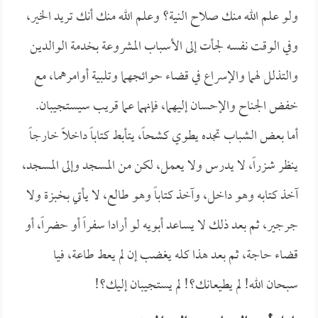
ولو علم الله منك صلاح النية؟ وعلم الله منك أنك تريد الخير،
وفي الوقت نفسه لجأت إلى الأسباب المشروعة بخدمة الوالدين
والتذلل لهما والإسراع في قضاء حوائجهما وتلبية أوامرهما، مع
خفض الجناح والإحسان إليهما، فإنهما عما قريب سيستجيبان.
أما بعض الشباب تجده يطوي كشحاً، يتأبط كتاباً داخلاً خارجاً
ينظر شزراً، لا يدرس ولا يعمل، لكن من المسجد وإلى المسجد،
آخذ كتابه وهو داخل، وآخذ كتاباً وهو طالع، لا يأتي بخبزة ولا
جرجير، ثم بعد ذلك لا يساعد أبويه لو أرادا سفراً أو حضراً، أو
قضاء حاجة، ثم بعد هذا كله يغضب إن لم يعط طاعة، فيا
سبحان الله! لم يطيعانك؟! لم يستجيبان إليك؟!