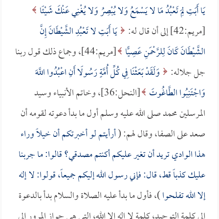
يَا أَبَتِ لِمَ تَعْبُدُ مَا لا يَسْمَعُ وَلا يُبْصِرُ وَلا يُغْنِي عَنْكَ شَيْئًا
[مريم:42] إلى أن قال له:
يَا أَبَتِ لا تَعْبُدِ الشَّيْطَانَ إِنَّ
الشَّيْطَانَ كَانَ لِلرَّحْمَنِ عَصِيًّا
[مريم:44]، وجماع ذلك قول ربنا
جل جلاله:
وَلَقَدْ بَعَثْنَا فِي كُلِّ أُمَّةٍ رَسُولًا أَنِ اعْبُدُوا اللَّهَ
وَاجْتَنِبُوا الطَّاغُوتَ
[النحل:36]، وخاتم الأنبياء وسيد
المرسلين محمد صلى الله عليه وسلم أول ما بدأ دعوته لقومه أن
صعد على الصفا، وقال لهم: (
أرأيتم لو أخبرتكم أن خيلاً وراء
هذا الوادي تريد أن تغير عليكم أكنتم مصدقي؟ قالوا: ما جربنا
عليك كذباً قط، قال: فإني رسول الله إليكم جميعاً، قولوا: لا إله
إلا الله تفلحوا
)، فأول ما بدأ عليه الصلاة والسلام بدأ بالدعوة
إلى كلمة التوحيد، كلمة لا إله إلا الله، التي هي جواز المرور إلى