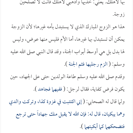
بها لأهلك. يعني: خذيها واذهبي لأهلك فأنت لا تصلحين
زوجة.
هذا هو الزوج المبارك الذي لا يستبدل بأمه غيرها؛ لأن الزوجة
يمكن أن تستبدل بها غيرها، أما الأم فليس منها عوض، وليس
لها بدل بل هي أوسط أبواب الجنة، وقد قال النبي صلى الله عليه
وسلم: (
الزم رجليها فثم الجنة
).
وقدم صلى الله عليه وسلم طاعة الولدين حتى على الجهاد، حين
يكون فرض كفاية، فقال لرجل: (
ففيهما فجاهد
).
ولما قال له الصحابي: (
إني اكتتبت في غزوة كذا، وتركت والدي
وهما يبكيان، قال له: فإن الله لا يقبل منك جهاداً حتى ترجع
فتضحكهما كما أبكيتهما
).