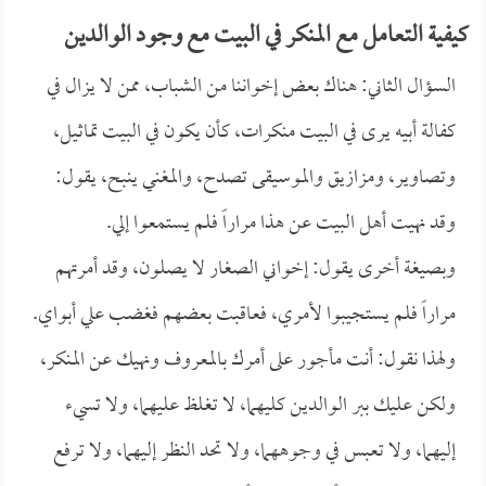
كيفية التعامل مع المنكر في البيت مع وجود الوالدين
السؤال الثاني: هناك بعض إخواننا من الشباب، ممن لا يزال في
كفالة أبيه يرى في البيت منكرات، كأن يكون في البيت تماثيل،
وتصاوير، ومزازيق والموسيقى تصدح، والمغني ينبح، يقول:
وقد نهيت أهل البيت عن هذا مراراً فلم يستمعوا إلي.
وبصيغة أخرى يقول: إخواني الصغار لا يصلون، وقد أمرتهم
مراراً فلم يستجيبوا لأمري، فعاقبت بعضهم فغضب علي أبواي.
ولهذا نقول: أنت مأجور على أمرك بالمعروف ونهيك عن المنكر،
ولكن عليك ببر الوالدين كليهما، لا تغلظ عليهما، ولا تسيء
إليهما، ولا تعبس في وجوههما، ولا تحد النظر إليهما، ولا ترفع