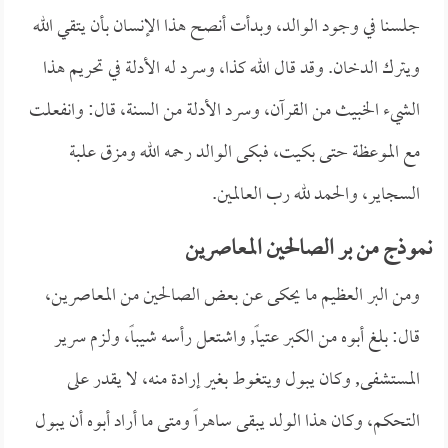
جلسنا في وجود الوالد، وبدأت أنصح هذا الإنسان بأن يتقي الله
ويترك الدخان. وقد قال الله كذا، وسرد له الأدلة في تحريم هذا
الشيء الخبيث من القرآن، وسرد الأدلة من السنة، قال: وانفعلت
مع الموعظة حتى بكيت، فبكى الوالد رحمه الله ومزق علبة
السجاير، والحمد لله رب العالمين.
نموذج من بر الصالحين المعاصرين
ومن البر العظيم ما يحكى عن بعض الصالحين من المعاصرين،
قال: بلغ أبوه من الكبر عتياً, واشتعل رأسه شيباً، ولزم سرير
المستشفى, وكان يبول ويتغوط بغير إرادة منه، لا يقدر على
التحكم، وكان هذا الولد يبقى ساهراً ومتى ما أراد أبوه أن يبول