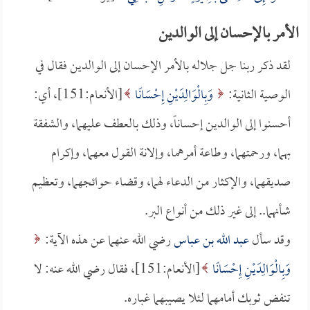
الأمر بالإحسان إلى الوالدين
لقد ذكر ربنا جل جلاله بالأمر الإحسان إلى الوالدين فقال في
الوصية الثانية:
وَبِالْوَالِدَيْنِ إِحْسَانًا
[الأنعام:151]، أي:
أحسنوا إلى الوالدين إحساناً، وذلك بالعطف عليهما، والشفقة
بهما، ورحمتهما، وطاعة أمرهما، وإلانة القول معهما، وإكرام
صديقهما، والإكثار من الدعاء لهما، وقضاء حوائجهما، وتعظيم
شأنهما.. إلى غير ذلك من أنواع البر.
وقد سأل
عبد الله بن عباس
رضي الله عنهما عن هذه الآية:
وَبِالْوَالِدَيْنِ إِحْسَانًا
[الأنعام:151]، فقال رضي الله عنه: لا
تنفض ثوبك أمامهما لئلا يصيبهما غباره.