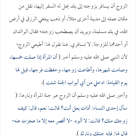
الزوج أن يسافر بزوجته إلى بلد يحل له السفر إليها، نقل من
مكان عمله إلى مدينة أخرى مثلاً، أو ذهب يبتغي الرزق في أرض
الله، في بلد مسلمة، ويريد أن يصطحب زوجته؛ فقال الوالدان
أو أحدهما للزوجة: لا تسافري. هنا نقول لها: أطيعي الزوج؛
لأن النبي صلى الله عليه وسلم أخبر (
أن المرأة إذا صلت خمسها،
وصامت شهرها، وأطاعت زوجها، وحفظت فرجها، قيل لها
يوم القيامة: ادخلي من أي أبواب الجنة شئت
).
وأخبر صلى الله عليه وسلم أن الزوج هو جنة المرأة ونارها: (
سأل إحدى النساء: أذات بعل أنت؟ قالت: نعم، قال: كيف
زوجك منك؟ قالت: لا آلوه. -لا أقصر معه إلا ما عجزت عنه-
قال لها: فإنه جنتك ونارك
).