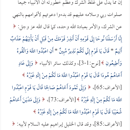
إن مما يدل على غلظ الشرك وعظم خطورته أن الأنبياء جميعاً
صلوات ربي وسلامه عليهم قد بدءوا دعوتهم لأقوامهم بالنهي
عن الشرك، والأمر بعبادة الله وحده، كما قال الله عز وجل:
إِنَّا أَرْسَلْنَا نُوحًا إِلَى قَوْمِهِ أَنْ أَنذِرْ قَوْمَكَ مِنْ قَبْلِ أَنْ يَأْتِيَهُمْ عَذَابٌ
أَلِيمٌ
*
قَالَ يَا قَوْمِ إِنِّي لَكُمْ نَذِيرٌ مُبِينٌ
*
أَنِ اعْبُدُوا اللَّهَ وَاتَّقُوهُ
وَأَطِيعُونِ
[نوح:1-3]، وكذلك سائر الأنبياء
وَإِلَى عَادٍ
أَخَاهُمْ هُودًا قَالَ يَا قَوْمِ اعْبُدُوا اللَّهَ مَا لَكُمْ مِنْ إِلَهٍ غَيْرُهُ
[الأعراف:65]،
وَإِلَى ثَمُودَ أَخَاهُمْ صَالِحًا قَالَ يَا قَوْمِ اعْبُدُوا
اللَّهَ مَا لَكُمْ مِنْ إِلَهٍ غَيْرُهُ
[الأعراف:73]،
وَإِلَى مَدْيَنَ أَخَاهُمْ
شُعَيْبًا قَالَ يَا قَوْمِ اعْبُدُوا اللَّهَ مَا لَكُمْ مِنْ إِلَهٍ غَيْرُهُ
[الأعراف:85]، وقد قال الخليل إبراهيم عليه السلام لأبيه: