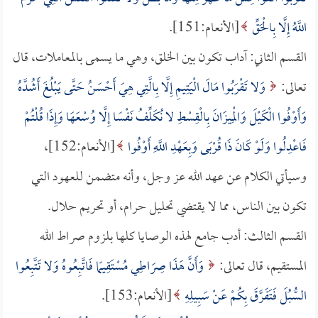
اللَّهُ إِلَّا بِالْحَقِّ
[الأنعام:151].
القسم الثاني: آداب تكون بين الخلق، وهي ما يسمى بالمعاملات، قال
تعالى:
وَلا تَقْرَبُوا مَالَ الْيَتِيمِ إِلَّا بِالَّتِي هِيَ أَحْسَنُ حَتَّى يَبْلُغَ أَشُدَّهُ
وَأَوْفُوا الْكَيْلَ وَالْمِيزَانَ بِالْقِسْطِ لا نُكَلِّفُ نَفْسًا إِلَّا وُسْعَهَا وَإِذَا قُلْتُمْ
فَاعْدِلُوا وَلَوْ كَانَ ذَا قُرْبَى وَبِعَهْدِ اللَّهِ أَوْفُوا
[الأنعام:152]،
وسيأتي الكلام عن عهد الله عز وجل، وأنه متضمن للعهود التي
تكون بين الناس، مما لا يقتضي تحليل حرام، أو تحريم حلال.
القسم الثالث: أدب جامع لهذه الوصايا كلها بلزوم صراط الله
المستقيم، قال تعالى:
وَأَنَّ هَذَا صِرَاطِي مُسْتَقِيمًا فَاتَّبِعُوهُ وَلا تَتَّبِعُوا
السُّبُلَ فَتَفَرَّقَ بِكُمْ عَنْ سَبِيلِهِ
[الأنعام:153].