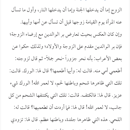
الزوج إما أن يدخلها الجنة وإما أن يدخلها النار، وأول ما تسأل
عنه المرأة يوم القيامة زوجها قبل أن تسأل عن أمها وأبيها.
وإن كان العكس بحيث تعارض بر الوالدين مع إرضاء الزوجة؛
فإن بر الوالدين مقدم على الزوجة والأولاد؛ ولذلك حكوا عن
بعض الأعراب: بأنه نحر جزوراً -نحر جملاً- ثم قال لزوجته:
أطعمي أمي منه. قالت له: وأيها أطعمها؟ قال لها: الورك. قالت:
تلك التي ظاهرها شحم وباطنها لحم، لا لعمر الله! الورك شيء
عزيز. قال لها: فالكتف. قالت: تلك التي يكتنفها الشحم من كل
جانب، لا لعمر الله! قال لها: فما أردت أن تطعميها؟ قالت له:
اللحي. هذه التي ظاهرها جلدة، وباطنها عظم. قال لها: تزودي