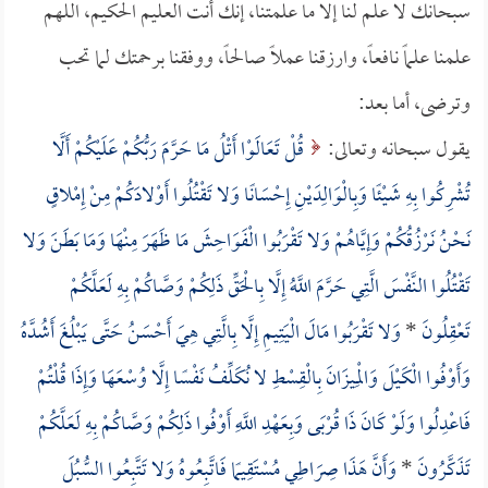
سبحانك لا علم لنا إلا ما علمتنا، إنك أنت العليم الحكيم، اللهم
علمنا علماً نافعاً، وارزقنا عملاً صالحاً، ووفقنا برحمتك لما تحب
وترضى، أما بعد:
يقول سبحانه وتعالى:
قُلْ تَعَالَوْا أَتْلُ مَا حَرَّمَ رَبُّكُمْ عَلَيْكُمْ أَلَّا
تُشْرِكُوا بِهِ شَيْئًا وَبِالْوَالِدَيْنِ إِحْسَانًا وَلا تَقْتُلُوا أَوْلادَكُمْ مِنْ إِمْلاقٍ
نَحْنُ نَرْزُقُكُمْ وَإِيَّاهُمْ وَلا تَقْرَبُوا الْفَوَاحِشَ مَا ظَهَرَ مِنْهَا وَمَا بَطَنَ وَلا
تَقْتُلُوا النَّفْسَ الَّتِي حَرَّمَ اللَّهُ إِلَّا بِالْحَقِّ ذَلِكُمْ وَصَّاكُمْ بِهِ لَعَلَّكُمْ
تَعْقِلُونَ
*
وَلا تَقْرَبُوا مَالَ الْيَتِيمِ إِلَّا بِالَّتِي هِيَ أَحْسَنُ حَتَّى يَبْلُغَ أَشُدَّهُ
وَأَوْفُوا الْكَيْلَ وَالْمِيزَانَ بِالْقِسْطِ لا نُكَلِّفُ نَفْسًا إِلَّا وُسْعَهَا وَإِذَا قُلْتُمْ
فَاعْدِلُوا وَلَوْ كَانَ ذَا قُرْبَى وَبِعَهْدِ اللَّهِ أَوْفُوا ذَلِكُمْ وَصَّاكُمْ بِهِ لَعَلَّكُمْ
تَذَكَّرُونَ
*
وَأَنَّ هَذَا صِرَاطِي مُسْتَقِيمًا فَاتَّبِعُوهُ وَلا تَتَّبِعُوا السُّبُلَ