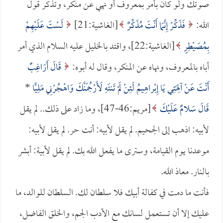
صوتك ولو كان بأمر بمعروف أو نهي عن منكر، وتذكر قول
الله:
فَذَكِّرْ إِنَّمَا أَنْتَ مُذَكِّرٌ
[الغاشية:21]
لَسْتَ عَلَيْهِمْ
بِمُصَيْطِرٍ
[الغاشية:22]، واقتد بالخليل عليه السلام الذي أمر
أباه بالمعروف، ونهاه عن المنكر، وقال له أبوه:
قَالَ أَرَاغِبٌ
أَنْتَ عَنْ آلِهَتِي يَا إِبْراهِيمُ لَئِنْ لَمْ تَنتَهِ لَأَرْجُمَنَّكَ وَاهْجُرْنِي مَلِيًّا
*
قَالَ سَلامٌ عَلَيْكَ
[مريم:46-47]، وما زاد على ذلك.. لم يقل
لأبيه: اذهب إلى الجحيم. لم يقل لأبيه: أنت حر. لم يقل لأبيه:
موعدنا يوم القيامة، وسترى ما يفعل الله بك. لم يقل لأبية: أبشر
بالنار. معاذ الله.
فأنت ما دمت في كفالة أبيك فلا سلطان لك. السلطان للوالد، ما
عليك إلا أن تستعمل لسانك مع الأدب الجم، والخلق الفاضل،