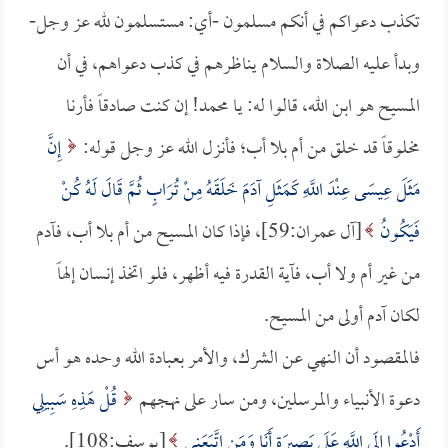
تكذب دعواكم في أنكم مسلمون -أي: مستسلمون لله عز وجل-
وبدأ عليه الصلاة والسلام يناظرهم في كذب دعواهم، في أن
المسيح هو ابن الله، قالوا له: يا محمد! إن كنت صادقاً فأرنا
مخلوقاً قد خلق من أم بلا أب؛ فأنزل الله عز وجل قوله:
إِنَّ
مَثَلَ عِيسَى عِنْدَ اللَّهِ كَمَثَلِ آدَمَ خَلَقَهُ مِنْ تُرَابٍ ثُمَّ قَالَ لَهُ كُنْ
فَيَكُونُ
[آل عمران:59]، فإذا كان المسيح من أم بلا أب، فآدم
من غير أم ولا أب، فآية القدرة فيه أظهر، فلو اتخذ إنسان إلهاً
لكان آدم أولى من المسيح.
فالمقصود أن النهي عن الشرك، والأمر بعبادة الله وحده هو أس
دعوة الأنبياء والمرسلين، ومن سار على نهجهم
قُلْ هَذِهِ سَبِيلِي
أَدْعُوا إِلَى اللَّهِ عَلَى بَصِيرَةٍ أَنَا وَمَنِ اتَّبَعَنِي
[يوسف:108].