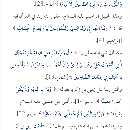
وَالْمُؤْمِنَاتِ وَلا تَزِدِ الظَّالِمِينَ إِلَّا تَبَارًا
[نوح:28].
وهذا الخليل إبراهيم عليه السلام، حكى عنه ربنا في القرآن أنه
قال:
رَبَّنَا اغْفِرْ لِي وَلِوَالِدَيَّ وَلِلْمُؤْمِنِينَ يَوْمَ يَقُومُ الْحِسَابُ
[إبراهيم:41].
وكذلك نبي الله سليمان:
قَالَ رَبِّ أَوْزِعْنِي أَنْ أَشْكُرَ نِعْمَتَكَ
الَّتِي أَنْعَمْتَ عَلَيَّ وَعَلَى وَالِدَيَّ وَأَنْ أَعْمَلَ صَالِحًا تَرْضَاهُ وَأَدْخِلْنِي
بِرَحْمَتِكَ فِي عِبَادِكَ الصَّالِحِينَ
[النمل:19].
وأثنى ربنا على يحيى بن زكريا بقوله:
وَبَرًّا بِوَالِدَيْهِ وَلَمْ يَكُنْ
جَبَّارًا عَصِيًّا
[مريم:14]، وأثنى على عيسى عليه السلام
بقوله:
وَبَرًّا بِوَالِدَتِي وَلَمْ يَجْعَلْنِي جَبَّارًا شَقِيًّا
[مريم:32].
وسيدنا محمد صلى الله عليه وسلم قال: (
استأذنت ربي في أن