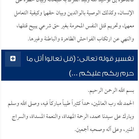
كالدعوة إلى توحيد الله ونبذ الشرك به سبحانه وبيان خطره على
الإنسان، وكذلك الوصية بالوالدين وبيان حقهما وكيفية التعامل
معهما، وتحريم قتل النفس المحرمة بغير حق شرعي يبيح قتلها،
والنهي عن ارتكاب الفواحش الظاهرة والباطنة وغيرها.
تفسير قوله تعالى: (قل تعالوا أتل ما
حرم ربكم عليكم ...)
بسم الله الرحمن الرحيم.
الحمد لله رب العالمين، حمداً كثيراً طيباً مباركاً فيه، وصلى الله وسلم
وبارك على سيدنا محمد، الرحمة المهداة، والنعمة المسداة، والسراج
المنير، وعلى آله وصحبه أجمعين.