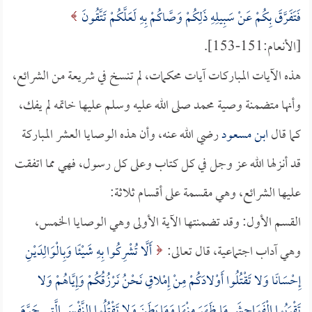
فَتَفَرَّقَ بِكُمْ عَنْ سَبِيلِهِ ذَلِكُمْ وَصَّاكُمْ بِهِ لَعَلَّكُمْ تَتَّقُونَ
[الأنعام:151-153].
هذه الآيات المباركات آيات محكمات، لم تنسخ في شريعة من الشرائع،
وأنها متضمنة وصية محمد صلى الله عليه وسلم عليها خاتمه لم يفك،
كما قال
ابن مسعود
رضي الله عنه، وأن هذه الوصايا العشر المباركة
قد أنزلها الله عز وجل في كل كتاب وعلى كل رسول، فهي مما اتفقت
عليها الشرائع، وهي مقسمة على أقسام ثلاثة:
القسم الأول: وقد تضمنتها الآية الأولى وهي الوصايا الخمس،
وهي آداب اجتماعية، قال تعالى:
أَلَّا تُشْرِكُوا بِهِ شَيْئًا وَبِالْوَالِدَيْنِ
إِحْسَانًا وَلا تَقْتُلُوا أَوْلادَكُمْ مِنْ إِمْلاقٍ نَحْنُ نَرْزُقُكُمْ وَإِيَّاهُمْ وَلا
تَقْرَبُوا الْفَوَاحِشَ مَا ظَهَرَ مِنْهَا وَمَا بَطَنَ وَلا تَقْتُلُوا النَّفْسَ الَّتِي حَرَّمَ