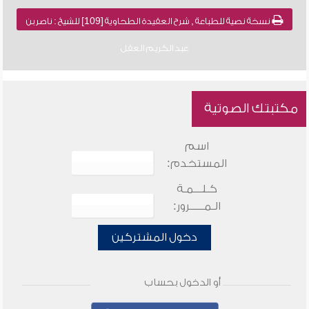
نسخة نصية للطباعة , شرح العقيدة الطحاوية [109] للشيخ : ناصر بن
عبد الكريم العقل
مكتبتك الصوتية
اسم
المستخدم:
كـلـــمـة
الـمـــــرور:
دخول المشتركين
أو الدخول بحساب