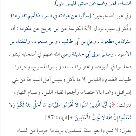
النساء، فمن رغب عن سنتي فليس مني
).
وفي غير الصحيحين: (
سألوا عن عبادته في السر، فكأنهم تقالوها
).
وذُكر في سبب نزول الآية الكريمة عن
ابن جريج
عن
عكرمة
: أن
عثمان بن مظعون
، و
علي بن أبي طالب
، و
ابن مسعود
، و
المقداد بن
الأسود
، و
سالماً مولى أبي حذيفة
رضي الله عنهم في أصحابه تبتلوا،
فجلسوا في البيوت، واعتزلوا النساء، ولبسوا المسوح، وحرموا
طيبات الطعام واللباس إلا ما يأكل ويلبس أهل السياحة من بني
إسرائيل، وهموا بالاختصاء، وأجمعوا لقيام الليل، وصيام النهار،
فنزلت:
يَا أَيُّهَا الَّذِينَ آمَنُوا لا تُحَرِّمُوا طَيِّبَاتِ مَا أَحَلَّ اللَّهُ لَكُمْ وَلا
تَعْتَدُوا إِنَّ اللَّهَ لا يُحِبُّ الْمُعْتَدِينَ
[المائدة:87].
يقول: لا تسيروا بغير سنة المسلمين، يريد ما حرموا من النساء