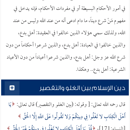
في أمور الأحكام البسيطة أو في مفردات الأحكام، فإنه يدخل في
مفهوم مَنْ شرع ديناً، ما دام ادعى أنه من عند الله وليس من عند
الله، ولذلك سمي هؤلاء الذين خالفوا في العقيدة: أهل بدع،
والذين خالفوا في العبادة: أهل بدع، والذين شرعوا أحكاماً من دون
شرع الله عز وجل: أهل بدع، والذين شرعوا أعياداً من دون الأعياد
الشرعية: أهل بدع.. وهكذا.
دين الإسلام بين الغلو والتقصير
قال رحمه الله تعالى: [ وقوله: (بين الغلو والتقصير) قال تعالى:
يَا
أَهْلَ الْكِتَابِ لا تَغْلُوا فِي دِينِكُمْ وَلا تَقُولُوا عَلَى اللَّهِ إِلَّا الْحَقَّ
[النساء:171]،
قُلْ يَا أَهْلَ الْكِتَابِ لا تَغْلُوا فِي دِينِكُمْ غَيْرَ الْحَقِّ