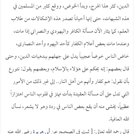
الدين، كثر هذا الهرج، وبدأ الخوض، ووقع كثير من المسلمين في
هذه الشبهات، حتى إنها أحياناً تصدر هذه الإشكالات من طلاب
العلم، كما يثار الآن مسألة الكافر واليهودي والنصراني إذا مات،
وعندما مات بعض أعلام الكفار كأحد اليهود وأحد النصارى،
خاض الناس خوضاً عجيباً يدل على جهلهم ببدهيات الدين، وحتى
قال بعضهم: إنه يحكم على هؤلاء بالإسلام، وبعضهم يقول: نتورع
بأن نقول: هم كفار وأنهم من أهل النار.. إلى غير ذلك من الأمور
التي تدل على أن مسألة العقيدة بدأت تهتز في قلوب الناس اهتزازاً
عظيماً، يخشى منه أن يقع بعض الناس في ردة وهو لا يشعر، نسأل
الله العافية.
قال رحمه الله تعالى: [ ثبت في الصحيح عن
أبي هريرة
رضي الله عنه