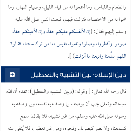
والطعام واللباس، وما أجمعوا له من قيام الليل، وصيام النهار، وما
هموا به من الاختصاء، فنزلت فيهم، فبعث النبي صلى الله عليه
وسلم إليهم فقال: (
إن لأنفسكم عليكم حقاً، وإن لأعينكم حقاً،
صوموا وأفطروا، وصلوا وناموا، فليس منا من ترك سنتنا، فقالوا:
اللهم سلَّمنا واتبعنا ما أنزلت
) ].
دين الإسلام بين التشبيه والتعطيل
قال رحمه الله تعالى: [ وقوله: (وبين التشبيه والتعطيل): تقدم أن الله
سبحانه وتعالى يحب أن يوصف بما وصف به نفسه، وبما وصفه به
رسوله صلى الله عليه وسلم، من غير تشبيه، فلا يقال: سمع
كسمعنا، ولا بصر كبصرنا.. ونحوه، ومن غير تعطيل، فلا يُنفى عنه