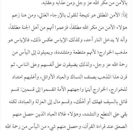
بالأمن من مكر الله عز وجل ومن عذابه وعقابه.
إذاً: الأمن المطلق هو نتيجة للقول بالإرجاء الغالي، ومن هنا زعم
هؤلاء الأمن من مكر الله مطلقاً، فزعموا أنهم من أهل الجنة مطلقاً،
وأنه لا يدخل النار أحد، وكذلك الإياس عكس ذلك، فالإياس هو
مذهب الخوارج؛ لأنهم متنطعة ومتشددة، ويميلون إلى اليأس من
رحمة الله عز وجل، ولذلك يضيقون على أنفسهم وعلى الناس، ثم
قرن هذا المذهب بصنف النساك والعباد الأوائل، وأغلبهم امتداد
للخوارج، الخوارج أينما واجهتهم الأمة انقسموا إلى قسمين: قسم
قاتل بالسيف فهلك أو أهْلَك، وقسم مال إلى العزلة والعبادة، لكنه
بقي على التنطع والتشدد، وهؤلاء غلاة العباد الذين حصل منهم
الصعق عند قراءة القرآن، وحصل منهم شيء من اليأس من رحمة الله