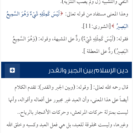
النفي والتشبيه زَلَّ ولم يصب التنزيه).
وهذا المعنى مستفاد من قوله تعالى:
لَيْسَ كَمِثْلِهِ شَيْءٌ وَهُوَ السَّمِيعُ
البَصِيرُ
[الشورى:11].
فقوله: (لَيْسَ كَمِثْلِهِ شَيْءٌ) ردٌّ على المشبهة، وقوله: (وَهُوَ السَّمِيعُ
البَصِيرُ) ردٌّ على المعطلة ].
دين الإسلام بين الجبر والقدر
قال رحمه الله تعالى: [ وقوله: (وبين الجبر والقدر): تقدم الكلام
أيضاً على هذا المعنى، وأن العبد غير مجبور على أفعاله وأقواله، وأنها
ليست بمنزلة حركات المرتعش، وحركات الأشجار بالرياح..
وغيرها، وليست مخلوقة للعبد، بل هي فعل العبد وكسبه وخلق الله