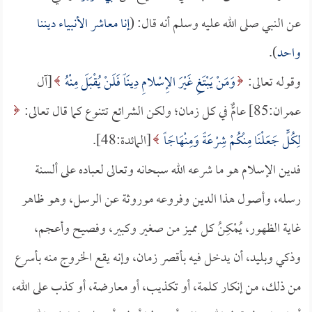
عن النبي صلى الله عليه وسلم أنه قال: (
إنا معاشر الأنبياء ديننا
واحد
).
وقوله تعالى:
وَمَنْ يَبْتَغِ غَيْرَ الإِسْلامِ دِينَاً فَلَنْ يُقْبَلَ مِنْهُ
[آل
عمران:85] عامٌّ في كل زمان؛ ولكن الشرائع تتنوع كما قال تعالى:
لِكُلٍّ جَعَلْنَا مِنْكُمْ شِرْعَةً وَمِنْهَاجَاً
[المائدة:48].
فدين الإسلام هو ما شرعه الله سبحانه وتعالى لعباده على ألسنة
رسله، وأصول هذا الدين وفروعه موروثة عن الرسل، وهو ظاهر
غاية الظهور، يُمْكِنُ كل مميز من صغير وكبير، وفصيح وأعجم،
وذكي وبليد، أن يدخل فيه بأقصر زمان، وإنه يقع الخروج منه بأسرع
من ذلك، من إنكار كلمة، أو تكذيب، أو معارضة، أو كذب على الله،