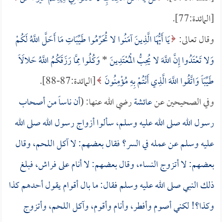
[المائدة:77].
وقال تعالى:
يَا أَيُّهَا الَّذِينَ آمَنُوا لا تُحَرِّمُوا طَيِّبَاتِ مَا أَحَلَّ اللَّهُ لَكُمْ
وَلا تَعْتَدُوا إِنَّ اللَّهَ لا يُحِبُّ الْمُعْتَدِينَ
*
وَكُلُوا مِمَّا رَزَقَكُمُ اللَّهُ حَلالَاً
طَيِّبَاً وَاتَّقُوا اللَّهَ الَّذِي أَنْتُمْ بِهِ مُؤْمِنُونَ
[المائدة:87-88].
وفي الصحيحين عن
عائشة
رضي الله عنها: (
أن ناساً من أصحاب
رسول الله صلى الله عليه وسلم، سألوا أزواج رسول الله صلى الله
عليه وسلم عن عمله في السر؟ فقال بعضهم: لا آكل اللحم، وقال
بعضهم: لا أتزوج النساء، وقال بعضهم: لا أنام على فراش، فبلغ
ذلك النبي صلى الله عليه وسلم فقال: ما بال أقوام يقول أحدهم كذا
وكذا؟! لكني أصوم وأفطر، وأنام وأقوم، وآكل اللحم، وأتزوج