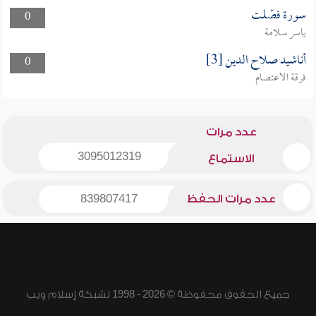
سورة فصّلت
0
ياسر سلامة
أناشيد صلاح الدين [3]
0
فرقة الاعتصام
عدد مرات
3095012319
الاستماع
عدد مرات الحفظ
839807417
جميع الحقوق محفوظة © 2026 - 1998 لشبكة إسلام ويب