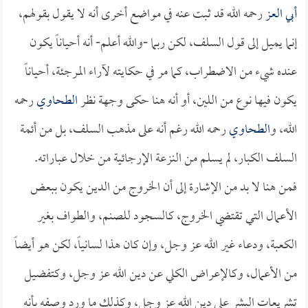
أبي العز
رحمه الله قد ثبت عنه في مواضع أخرى أنه لا يقول بقولهم،
إنما يميل إلى قول السلف، لكن ربما -والله أعلم- أنه أحياناً يكون
عنده شيء من الاضطراب، كما مر في حكايته لآراء المرجئة، أحياناً
يكون فيها نوع من اللين، أو أنه هنا حكى وجهة نظر
الطحاوي
رحمه
الله، و
الطحاوي
رحمه الله رغم أنه على مذهب السلف، بل من أئمة
السلف الكبار، لم يسلم من النزعة الإرجائية من خلال عباراته.
فمن هنا لا بد من الإشارة إلى أن الخروج من الدين يكون ببعض
الأعمال التي تقتضي الخروج، كالسجود للصنم، والطواف بغير
الكعبة، ودعاء غير الله عز وجل، وإن كان هذا لسانياً، لكن هو أيضاً
من الأعمال، وكالإعراض الكلي عن دين الله عز وجل، وكتفضيل
تشريعات البشر على دين الله عز وجل، وكذلك ما ورد وصفه بأنه