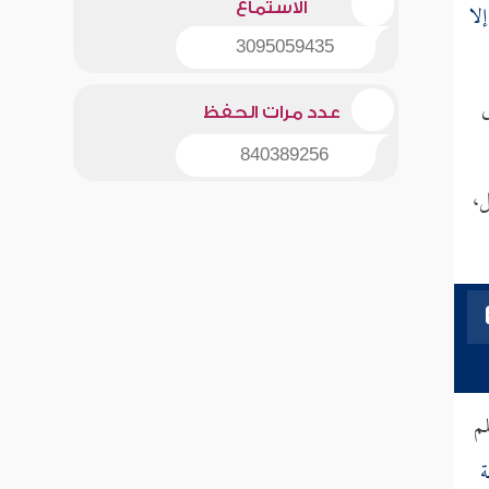
لا
الاستماع
3095059435
ى
عدد مرات الحفظ
840389256
ل،
لم
ة