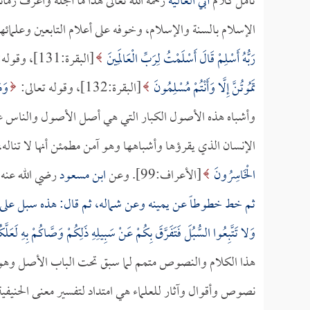
تأمل كلام
أبي العالية
رحمه الله تعالى هذا ما أجله واعرف زما
الإسلام بالسنة والإسلام، وخوفه على أعلام التابعين وعلمائ
رَبُّهُ أَسْلِمْ قَالَ أَسْلَمْتُ لِرَبِّ الْعَالَمِينَ
[البقرة:131]، وقوله:
تَمُوتُنَّ إِلَّا وَأَنْتُمْ مُسْلِمُونَ
[البقرة:132]، وقوله تعالى:
وَم
وأشباه هذه الأصول الكبار التي هي أصل الأصول والناس عنها 
الإنسان الذي يقرؤها وأشباهها وهو آمن مطمئن أنها لا تناله، ف
الْخَاسِرُونَ
[الأعراف:99]. وعن
ابن مسعود
رضي الله عنه 
ثم خط خطوطاً عن يمينه وعن شماله، ثم قال: هذه سبل على 
وَلا تَتَّبِعُوا السُّبُلَ فَتَفَرَّقَ بِكُمْ عَنْ سَبِيلِهِ ذَلِكُمْ وَصَّاكُمْ بِهِ لَعَلَّكُ
هذا الكلام والنصوص متمم لما سبق تحت الباب الأصل وه
نصوص وأقوال وآثار للعلماء هي امتداد لتفسير معنى الحنيفية 