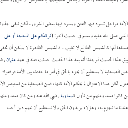
شر، وهيمنة الفتنة والغربة لابد من تخصيصها بالنصوص الأخرى وتفسير
ى الأمة مراحل تسود فيها الفتن ويسود فيها بعض الشرور، لكن تبقى جذوة
كر النبي صلى الله عليه وسلم في حديث آخر: (
تركتكم على المحجة أو على
 معناها أنها كالشمس الطالع لا تغيب.. فالشمس الظاهرة لا يمكن أن تخفى
طبيق هذا الحديث لوجدنا أنه بعد هذا الحديث حدثت فتنة في عهد
عثمان
رض
ض الصحابة لا يستطيع أن يجزم بالحق في أمر ما حدث بين الأمة فوقفوا؛
عتزل لكن هذا الاعتزال لم يحكم الأمة كلها، فمن الصحابة من استبصر الأم
 كانوا معه، ومنهم من تأول كـ
معاوية
رضي الله عنه ومن كان معه، ومنه
نا ما نجزم به، وهؤلاء يريدون الحق ولا نستطيع أن نتهم دين أحد،