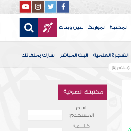
المكتبة
المواريث
بنين وبنات
الشجرة العلمية
البث المباشر
شارك بملفاتك
سلام [9]
مكتبتك الصوتية
اسم
المستخدم:
كـلـــمـة