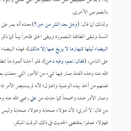
إذاً: لابد من تخصيص مثل هذه النصوص التي تحكي وجود ال
بالنصوص الأخرى.
ولذلك لما قال: (
وهل بعد الشر من خير؟
) معناه أنه يمر عل
السنة وتبقى الطائفة المنصورة ويبقى الحق ظاهراً بيناً كما ذ
البيضاء ليلها كنهارها لا يزيغ عنها إلا هالك
)، فهذه البيضاء
على الناس، (
فقال: نعم، وفيه دخن
)، فلو أخذنا أنموذجاً لت
الله عنه وهذه الفتنة صار فيها شيء من الأمور التي جعلت بع
فمنهم من أخذ بهذه الوصية واعتزل؛ لأنه لم يستبصر الأمر فا
وصار الأمر عنده واضحاً كما حدث من
علي
رضي الله عنه ومن
من قال: لا أدري؛ لأن هؤلاء صحابة وهؤلاء صحابة وليس عند
فهؤلاء عملوا بمقتضى الحديث في ذلك الوقت المبكر.