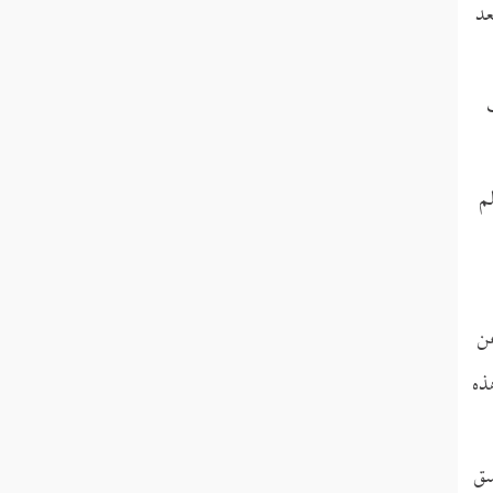
عد
م
عن
ذه
سق