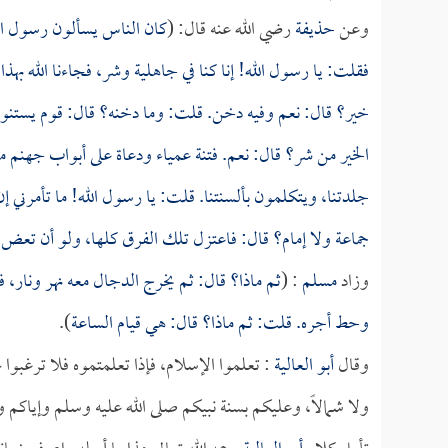
وعن
حذيفة
رضي الله عنه قال: (
كان الناس يسألون رسول الله
فقلت: يا رسول الله! إنا كنا في جاهلية وشر، فجاءنا الله به
خير؟ قال: نعم وفيه دخن. قلت: وما دخنه؟ قال: قوم يستنو
الخير من شر؟ قال: نعم. فتنة عمياء ودعاة على أبواب جهنم من
جلدتنا، ويتكلمون بألسنتنا. قلت: يا رسول الله! ما تأمرني 
جماعة ولا إمام؟ قال: فاعتزل تلك الفرق كلها، ولو أن ت
وزاد
مسلم
: (
ثم ماذا؟ قال: ثم يخرج
الدجال
معه نهر ونار،
وحط أجره. قلت: ثم ماذا؟ قال: هي قيام الساعة
).
وقال
أبو العالية
: تعلموا الإسلام، فإذا تعلمتموه فلا ترغبوا 
ولا شمالاً، وعليكم بسنة نبيكم صلى الله عليه وسلم وإياكم و