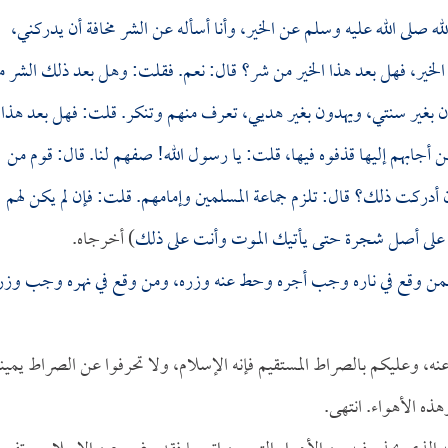
 صلى الله عليه وسلم عن الخير، وأنا أسأله عن الشر مخافة أن يدركني،
ذا الخير، فهل بعد هذا الخير من شر؟ قال: نعم. فقلت: وهل بعد ذلك الشر 
ن بغير سنتي، ويهدون بغير هديي، تعرف منهم وتنكر. قلت: فهل بعد هذا
 أجابهم إليها قذفوه فيها، قلت: يا رسول الله! صفهم لنا. قال: قوم من
إن أدركت ذلك؟ قال: تلزم جماعة المسلمين وإمامهم. قلت: فإن لم يكن لهم
عض على أصل شجرة حتى يأتيك الموت وأنت على ذلك
) أخرجاه.
 فمن وقع في ناره وجب أجره وحط عنه وزره، ومن وقع في نهره وجب وزر
عنه، وعليكم بالصراط المستقيم فإنه الإسلام، ولا تحرفوا عن الصراط يميناً
هذه الأهواء. انتهى.