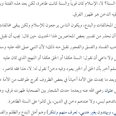
سنة؟ لا، الإسلام كان قوياً والسنة كانت ظاهرة، لكن بعد هذه الفتنة وب
 فيه الدخن هو ظهور الفرق.
ن المخالفات والبدع، ويكون الناس يرجعون للإسلام ولكن يبقى مخالفات
 أن نحذر من تفسير بعض المعاصرين لهذا الحديث حين قال: يجب أن نقبل
ب الفساد والفسق والفجور نقبل منه ذلك؛ لأن النبي صلى الله عليه وسل
اس ولا داعي أن نقول: السنة هكذا أو الحق هكذا أو النهج الذي كان عليه
م أخبر بأن الحق أو الخير يعود وفيه دخن! نقول له: لا، هذا فقه قاصر،
وبعد ما يحدث على الأمة أحياناً في بعض الظروف تخرج طوائف من الأمة 
ى
عثمان
رضي الله عنه وبعدما حدث الشجار بين الصحابة ظهرت فرق، وه
ئدهم لبس، ولا عندهم دخن في الدين، بل كانوا على السنة الظاهرة.
ي، ويهتدون بغير هديي، تعرف منهم وتنكر
) وهم أهل البدع والظلم والف