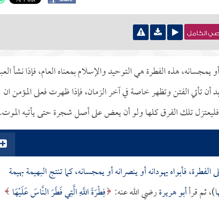
نصي الكامل
 أو يمجسانه، هذه الفطرة هي التوحيد والإسلام بمعناه العام، فإذا نشأ العب
د أن تأتي الفتن وتظهر خاصة في آخر الزمان، فإذا ظهرت فعلى المؤمن ان
ام فليعتزل تلك الفرق كلها ولو أن يعض على أصل شجرة حتى يأتيه الموت.
 الفطرة، فأبواه يهودانه أو ينصرانه أو يمجسانه، كما تنتج البهيمة بهيمة
ا
)، ثم قرأ
أبو هريرة
رضي الله عنه:
فِطْرَةَ اللَّهِ الَّتِي فَطَرَ النَّاسَ عَلَيْهَا