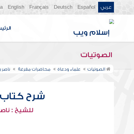
عربي
Español
Deutsch
Français
English
ia
الرئي
الصوتيات
الصوتيات
علماء ودعاة
محاضرات مفرغة
ناصر 
شرح كتاب ف
للشيخ : ناصر