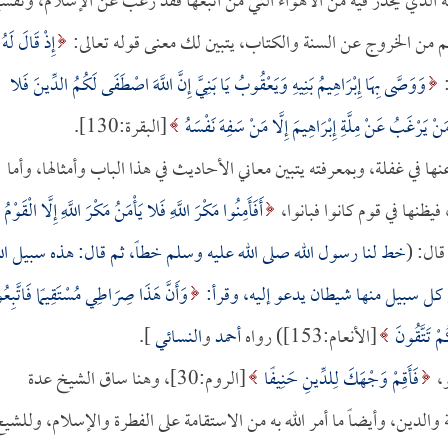
نه الذي يحذر فيه من الأهواء التي من اتبعها فقد رغب عن الإسلام، وتفسي
هم من الخروج عن السنة والكتاب، يتبين لك معنى قوله تعالى:
إِذْ قَالَ لَهُ
وَوَصَّى بِهَا إِبْرَاهِيمُ بَنِيهِ وَيَعْقُوبُ يَا بَنِيَّ إِنَّ اللَّهَ اصْطَفَى لَكُمُ الدِّينَ فَلا
َنْ يَرْغَبُ عَنْ مِلَّةِ إِبْرَاهِيمَ إِلَّا مَنْ سَفِهَ نَفْسَهُ
[البقرة:130].
في غفلة، وبمعرفته يتبين معاني الأحاديث في هذا الباب وأمثالها، وأما
يظنها في قوم كانوا فبانوا،
أَفَأَمِنُوا مَكْرَ اللَّهِ فَلا يَأْمَنُ مَكْرَ اللَّهِ إِلَّا الْقَوْمُ
قال: (
خط لنا رسول الله صلى الله عليه وسلم خطاً، ثم قال: هذه سبيل الل
كل سبيل منها شيطان يدعو إليه، وقرأ:
وَأَنَّ هَذَا صِرَاطِي مُسْتَقِيمًا فَاتَّبِعُو
مْ تَتَّقُونَ
[الأنعام:153]) رواه
أحمد
و
النسائي
].
و،
فَأَقِمْ وَجْهَكَ لِلدِّينِ حَنِيفًا
[الروم:30]، وهنا ساق الشيخ عدة
والدين، وأيضاً ما أمر الله به من الاستقامة على الفطرة والإسلام، وللشي